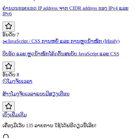
ຄຳນວນຂອບເຂດ IP address ຈາກ CIDR address ຂອງ IPv4 ແລະ
IPv6
ອັນດັບ 7
✂️
JavaScript / CSS ການຫຍໍ້ ແລະ ການຫຼຸດນ້ຳໜັກ (Minify)
ບີບອັດ ແລະ ຫຼຸດນ້ຳໜັກໂຄ້ດຕົ້ນສະບັບ JavaScript ແລະ CSS
ອັນດັບ 8
⏲️
ໂມງຈັບເວລາ
ສ້າງໂມງຈັບເວລາແບບມີສຽງເຕືອນ
ເບິ່ງເພີ່ມເຕີມ
ເຄື່ອງມືເວັບ 135 ລາຍການ ໃຊ້ໄດ້ຟຣີດຽວນີ້ເລີຍ!