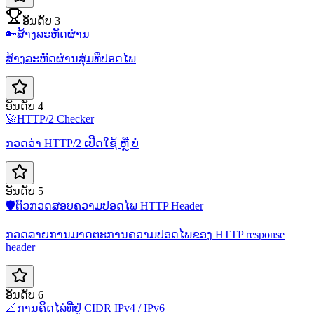
ອັນດັບ 3
🔑
ສ້າງລະຫັດຜ່ານ
ສ້າງລະຫັດຜ່ານສຸ່ມທີ່ປອດໄພ
ອັນດັບ 4
🚀
HTTP/2 Checker
ກວດວ່າ HTTP/2 ເປີດໃຊ້ ຫຼື ບໍ່
ອັນດັບ 5
🛡️
ຕົວກວດສອບຄວາມປອດໄພ HTTP Header
ກວດລາຍການມາດຕະການຄວາມປອດໄພຂອງ HTTP response
header
ອັນດັບ 6
📐
ການຄິດໄລ່ທີ່ຢູ່ CIDR IPv4 / IPv6