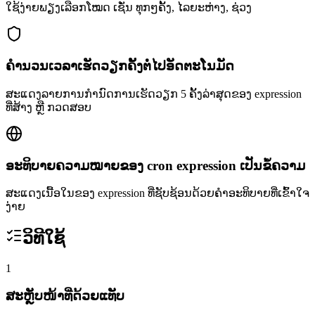
ໃຊ້ງ່າຍພຽງເລືອກໂໝດ ເຊັ່ນ ທຸກໆຄັ້ງ, ໄລຍະຫ່າງ, ຊ່ວງ
ຄຳນວນເວລາເຮັດວຽກຄັ້ງຕໍ່ໄປອັດຕະໂນມັດ
ສະແດງລາຍການກຳນົດການເຮັດວຽກ 5 ຄັ້ງລ່າສຸດຂອງ expression
ທີ່ສ້າງ ຫຼື ກວດສອບ
ອະທິບາຍຄວາມໝາຍຂອງ cron expression ເປັນຂໍ້ຄວາມ
ສະແດງເນື້ອໃນຂອງ expression ທີ່ຊັບຊ້ອນດ້ວຍຄຳອະທິບາຍທີ່ເຂົ້າໃຈ
ງ່າຍ
ວິທີໃຊ້
1
ສະຫຼັບໜ້າທີ່ດ້ວຍແທັບ