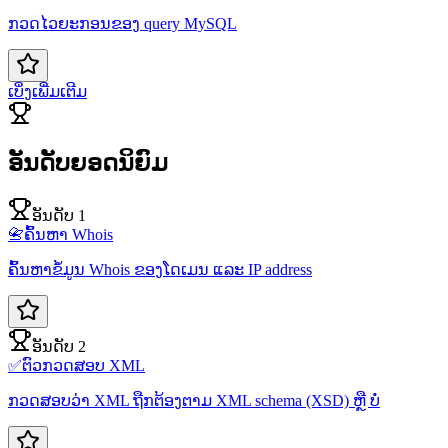
ກວດໄວຍະກອນຂອງ query MySQL
ເບິ່ງເພີ່ມເຕີມ
ອັນດັບຍອດນິຍົມ
ອັນດັບ 1
📇
ຄົ້ນຫາ Whois
ຄົ້ນຫາຂໍ້ມູນ Whois ຂອງໂດເມນ ແລະ IP address
ອັນດັບ 2
✅
ຕົວກວດສອບ XML
ກວດສອບວ່າ XML ຖືກຕ້ອງຕາມ XML schema (XSD) ຫຼື ບໍ່