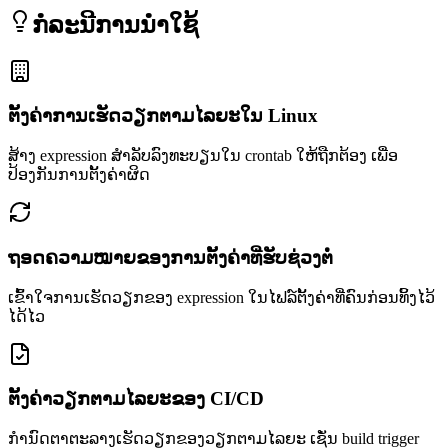
ກໍລະນີການນຳໃຊ້
ຕັ້ງຄ່າການເຮັດວຽກຕາມໄລຍະໃນ Linux
ສ້າງ expression ສຳລັບລົງທະບຽນໃນ crontab ໃຫ້ຖືກຕ້ອງ ເພື່ອ
ປ້ອງກັນການຕັ້ງຄ່າຜິດ
ຖອດຄວາມໝາຍຂອງການຕັ້ງຄ່າທີ່ຮັບຊ່ວງຕໍ່
ເຂົ້າໃຈການເຮັດວຽກຂອງ expression ໃນໄຟລ໌ຕັ້ງຄ່າທີ່ຄົນກ່ອນທິ້ງໄວ້
ໄດ້ໄວ
ຕັ້ງຄ່າວຽກຕາມໄລຍະຂອງ CI/CD
ກຳນົດຕາຕະລາງເຮັດວຽກຂອງວຽກຕາມໄລຍະ ເຊັ່ນ build trigger