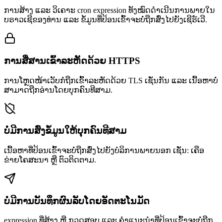
ການສ້າງ ແລະ ວິເຄາະ cron expression ທັງໝົດດຳເນີນການພາຍໃນ
ບຣາວເຊີຂອງທ່ານ ແລະ ຂໍ້ມູນທີ່ປ້ອນເຂົ້າຈະບໍ່ຖືກສົ່ງໄປຍັງເຊີຣ໌ເວີ.
ການສື່ສານເຂົ້າລະຫັດດ້ວຍ HTTPS
ການໂຫຼດໜ້າເວັບກໍຖືກເຂົ້າລະຫັດດ້ວຍ TLS ເຊັ່ນກັນ ແລະ ເນື້ອຫາບໍ່
ສາມາດຖືກອ່ານໂດຍບຸກຄົນທີສາມ.
ບໍ່ມີການສົ່ງຂໍ້ມູນໃຫ້ບຸກຄົນທີສາມ
ເນື້ອຫາທີ່ປ້ອນເຂົ້າຈະບໍ່ຖືກສົ່ງໄປຍັງບໍລິການພາຍນອກ ເຊັ່ນ: ເຄືອ
ຂ່າຍໂຄສະນາ ຫຼື ຕົວຕິດຕາມ.
ບໍ່ມີການບັນທຶກຜົນລັບໂດຍອັດຕະໂນມັດ
expression ທີ່ສ້າງ ຫຼື ກວດສອບ ແລະ ຄຳແນະນຳທີ່ປ້ອນເຂົ້າຈະບໍ່ຖືກ