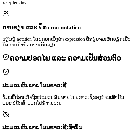
ຂອງ Jenkins
ການຮຽນ ແລະ ຝຶກ cron notation
ຮຽນຮູ້ notation ໂດຍກວດເບິ່ງວ່າ expression ທີ່ຂຽນຈະເຮັດວຽກເມື່ອ
ໃດຈາກກຳນົດການເຮັດວຽກ
ຄວາມປອດໄພ ແລະ ຄວາມເປັນສ່ວນຕົວ
ປະມວນຜົນພາຍໃນບຣາວເຊີ
ຂໍ້ມູນທີ່ປ້ອນເຂົ້າຖືກປະມວນຜົນພາຍໃນບຣາວເຊີຂອງທ່ານເທົ່ານັ້ນ
ແລະ ບໍ່ຖືກສົ່ງອອກໄປຂ້າງນອກ.
ປະມວນຜົນພາຍໃນບຣາວເຊີເທົ່ານັ້ນ