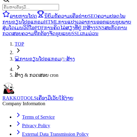
ລາຍການໂປດ
ນິຍົມ
ຂໍ້ຄວາມ
ເຄືອຂ່າຍ
SEO
ຄວາມປອດໄພ
ການຂຽນໂປຣແກຣມ
HTML
ການແປງ
ເວລາ
ການອອກແບບ
ຮູບພາບ
ສຸ່ມ
ໂດເມນ
ວິດີໂອ
PDF
ການຄິດໄລ່
ສຽງ
ທີ່ຢູ່ IP
ສ້າງ
SNS
ສະກັດ
ການ
ກວດສອບຄວາມຖືກຕ້ອງ
ຈັດຮູບແບບ
SSL
ເກມ
ມ່ວນ
TOP
💻
ການຂຽນໂປຣແກຣມ
/
✨
ສ້າງ
ສ້າງ & ກວດສອບ cron
RAKKOTOOLS
ເຄື່ອງມືເວັບໃຊ້ງ່າຍ
Company Information
Terms of Service
Privacy Policy
External Data Transmission Policy