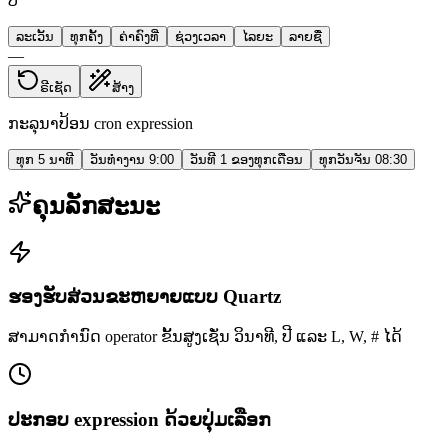
ປີ
ລະເວັ້ນ
ທຸກຄັ້ງ
ຄ່າຄົງທີ່
ຊ່ວງເວລາ
ໄລຍະ
ລາຍຊື່
—
ຣີເຊັດ
ສ້າງ
ກະລຸນາປ້ອນ cron expression
ທຸກ 5 ນາທີ
ວັນທຳງານ 9:00
ວັນທີ 1 ຂອງທຸກເດືອນ
ທຸກວັນຈັນ 08:30
ຄຸນລັກສະນະ
ຮອງຮັບສ່ວນຂະຫຍາຍແບບ Quartz
ສາມາດກຳນົດ operator ຂັ້ນສູງເຊັ່ນ ວິນາທີ, ປີ ແລະ L, W, # ໄດ້
ປະກອບ expression ດ້ວຍປຸ່ມເລືອກ