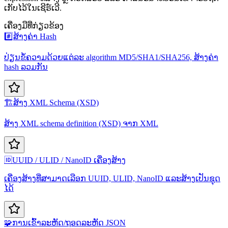
ເກັບໄວ້ໃນເຊີຣ໌ເວີ.
ເຄື່ອງມືທີ່ກ່ຽວຂ້ອງ
#️⃣
ສ້າງຄ່າ Hash
ປ່ຽນຂໍ້ຄວາມດ້ວຍແຕ່ລະ algorithm MD5/SHA1/SHA256, ສ້າງຄ່າ
hash ລວມກັນ
🏗️
ສ້າງ XML Schema (XSD)
ສ້າງ XML schema definition (XSD) ຈາກ XML
🆔
UUID / ULID / NanoID ເຄື່ອງສ້າງ
ເຄື່ອງສ້າງທີ່ສາມາດເລືອກ UUID, ULID, NanoID ແລະສ້າງເປັນຊຸດ
ໄດ້
🧩
ການເຂົ້າລະຫັດ/ຖອດລະຫັດ JSON