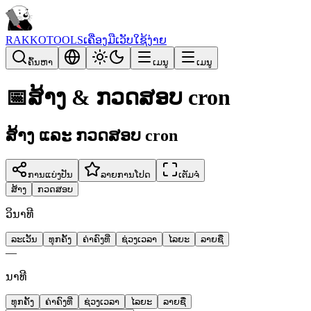
RAKKOTOOLS
ເຄື່ອງມືເວັບໃຊ້ງ່າຍ
ຄົ້ນຫາ
ເມນູ
ເມນູ
📅
ສ້າງ & ກວດສອບ cron
ສ້າງ ແລະ ກວດສອບ cron
ການແບ່ງປັນ
ລາຍການໂປດ
ເຕັມຈໍ
ສ້າງ
ກວດສອບ
ວິນາທີ
ລະເວັ້ນ
ທຸກຄັ້ງ
ຄ່າຄົງທີ່
ຊ່ວງເວລາ
ໄລຍະ
ລາຍຊື່
—
ນາທີ
ທຸກຄັ້ງ
ຄ່າຄົງທີ່
ຊ່ວງເວລາ
ໄລຍະ
ລາຍຊື່