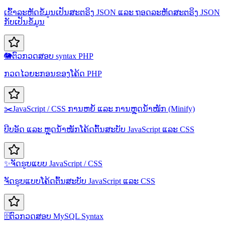
ເຂົ້າລະຫັດຂໍ້ມູນເປັນສະຕຣິງ JSON ແລະ ຖອດລະຫັດສະຕຣິງ JSON
ກັບເປັນຂໍ້ມູນ
🐘
ຕົວກວດສອບ syntax PHP
ກວດໄວຍະກອນຂອງໂຄ້ດ PHP
✂️
JavaScript / CSS ການຫຍໍ້ ແລະ ການຫຼຸດນ້ຳໜັກ (Minify)
ບີບອັດ ແລະ ຫຼຸດນ້ຳໜັກໂຄ້ດຕົ້ນສະບັບ JavaScript ແລະ CSS
✨
ຈັດຮູບແບບ JavaScript / CSS
ຈັດຮູບແບບໂຄ້ດຕົ້ນສະບັບ JavaScript ແລະ CSS
🗄️
ຕົວກວດສອບ MySQL Syntax