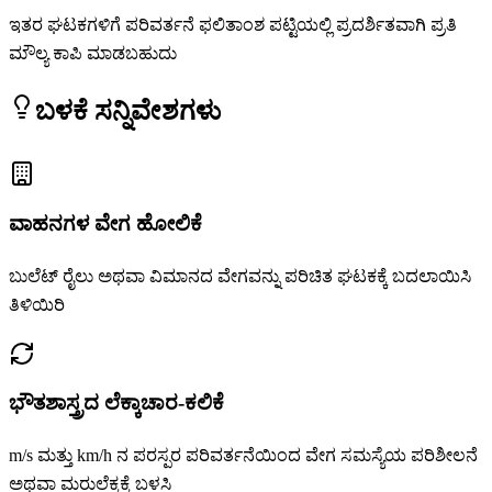
ಇತರ ಘಟಕಗಳಿಗೆ ಪರಿವರ್ತನೆ ಫಲಿತಾಂಶ ಪಟ್ಟಿಯಲ್ಲಿ ಪ್ರದರ್ಶಿತವಾಗಿ ಪ್ರತಿ
ಮೌಲ್ಯ ಕಾಪಿ ಮಾಡಬಹುದು
ಬಳಕೆ ಸನ್ನಿವೇಶಗಳು
ವಾಹನಗಳ ವೇಗ ಹೋಲಿಕೆ
ಬುಲೆಟ್ ರೈಲು ಅಥವಾ ವಿಮಾನದ ವೇಗವನ್ನು ಪರಿಚಿತ ಘಟಕಕ್ಕೆ ಬದಲಾಯಿಸಿ
ತಿಳಿಯಿರಿ
ಭೌತಶಾಸ್ತ್ರದ ಲೆಕ್ಕಾಚಾರ-ಕಲಿಕೆ
m/s ಮತ್ತು km/h ನ ಪರಸ್ಪರ ಪರಿವರ್ತನೆಯಿಂದ ವೇಗ ಸಮಸ್ಯೆಯ ಪರಿಶೀಲನೆ
ಅಥವಾ ಮರುಲೆಕ್ಕಕ್ಕೆ ಬಳಸಿ