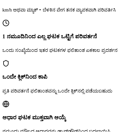
km/h ಅಥವಾ ಮ್ಯಾಕ್・ಬೆಳಕಿನ ವೇಗ ತನಕ ವ್ಯಾಪಕವಾಗಿ ಪರಿವರ್ತಿಸಿ
1 ನಮೂದಿನಿಂದ ಎಲ್ಲ ಘಟಕ ಒಟ್ಟಿಗೆ ಪರಿವರ್ತನೆ
ಒಂದು ಸಂಖ್ಯೆಯಿಂದ ಇತರ ಘಟಕಗಳ ಫಲಿತಾಂಶ ಏಕಕಾಲ ಪ್ರದರ್ಶನ
ಒಂದೇ ಕ್ಲಿಕ್‌ನಿಂದ ಕಾಪಿ
ಪ್ರತಿ ಪರಿವರ್ತನೆ ಫಲಿತಾಂಶವನ್ನು ಒಂದೇ ಕ್ಲಿಕ್‌ನಲ್ಲಿ ಪಡೆಯಬಹುದು
ಆಧಾರ ಘಟಕ ಮುಕ್ತವಾಗಿ ಆಯ್ಕೆ
ನಮೂದು ಮೌಲ್ಯದ ಆಧಾರವನ್ನು ಡ್ರಾಪ್‌ಡೌನ್‌ನಿಂದ ಬದಲಾಯಿಸಿ