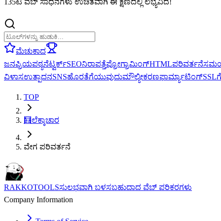
135ಟಿ ವೆಬ್ ಸಾಧನಗಳು ಉಚಿತವಾಗಿ ಈ ಕ್ಷಣದಲ್ಲಿ ಲಭ್ಯವಿದೆ!
ಮೆಚುಕಾದ
ಜನಪ್ರಿಯ
ಪಠ್ಯ
ನೆಟ್ವರ್ಕ್
SEO
ನಿರಾಪತ್ತೆ
ಪ್ರೋಗ್ರಾಮಿಂಗ್
HTML
ಪರಿವರ್ತನೆ
ಸಮ
ವಿಳಾಸ
ಉತ್ಪಾದನ
SNS
ಹೊರತೆಗೆಯುವುದು
ಮೌಲ್ಯೀಕರಣ
ಫಾರ್ಮ್ಯಾಟಿಂಗ್
SSL
TOP
🧮
ಲೆಕ್ಕಾಚಾರ
ವೇಗ ಪರಿವರ್ತನೆ
RAKKOTOOLS
ಸುಲಭವಾಗಿ ಬಳಸಬಹುದಾದ ವೆಬ್ ಪರಿಕರಗಳು
Company Information