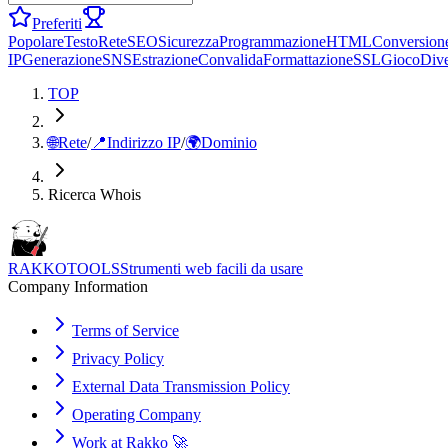
Preferiti
Popolare
Testo
Rete
SEO
Sicurezza
Programmazione
HTML
Conversion
IP
Generazione
SNS
Estrazione
Convalida
Formattazione
SSL
Gioco
Dive
TOP
🌐
Rete
/
📍
Indirizzo IP
/
🌍
Dominio
Ricerca Whois
RAKKOTOOLS
Strumenti web facili da usare
Company Information
Terms of Service
Privacy Policy
External Data Transmission Policy
Operating Company
Work at Rakko 🚀