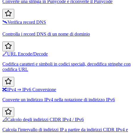
Converte una stringa in Punycode e riconverte il Punycode
🛰️
Verifica record DNS
Controlla i record DNS di un nome di dominio
🔗
URL Encode/Decode
Codifica caratteri e simboli in codici speciali, decodifica stringhe con
codifica URL
🔀
IPv4 ⇒ IPv6 Conversione
Converte un indirizzo IPv4 nella notazione di indirizzo IPv6
📐
Calcolo degli indirizzi CIDR IPv4 / IPv6
Calcola l'intervallo di indirizzi IP a partire da indirizzi CIDR IPv4 e