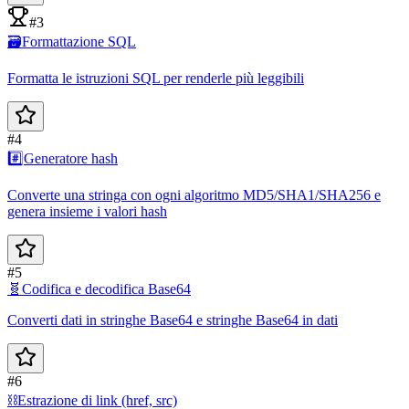
#3
🗃️
Formattazione SQL
Formatta le istruzioni SQL per renderle più leggibili
#4
#️⃣
Generatore hash
Converte una stringa con ogni algoritmo MD5/SHA1/SHA256 e
genera insieme i valori hash
#5
🧬
Codifica e decodifica Base64
Converti dati in stringhe Base64 e stringhe Base64 in dati
#6
⛓️
Estrazione di link (href, src)