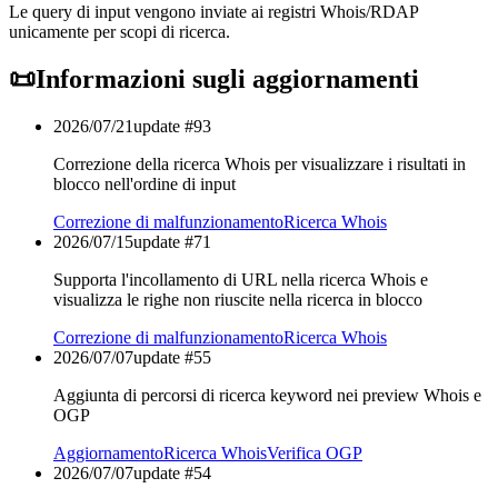
Le query di input vengono inviate ai registri Whois/RDAP
unicamente per scopi di ricerca.
📜
Informazioni sugli aggiornamenti
2026/07/21
update #
93
Correzione della ricerca Whois per visualizzare i risultati in
blocco nell'ordine di input
Correzione di malfunzionamento
Ricerca Whois
2026/07/15
update #
71
Supporta l'incollamento di URL nella ricerca Whois e
visualizza le righe non riuscite nella ricerca in blocco
Correzione di malfunzionamento
Ricerca Whois
2026/07/07
update #
55
Aggiunta di percorsi di ricerca keyword nei preview Whois e
OGP
Aggiornamento
Ricerca Whois
Verifica OGP
2026/07/07
update #
54