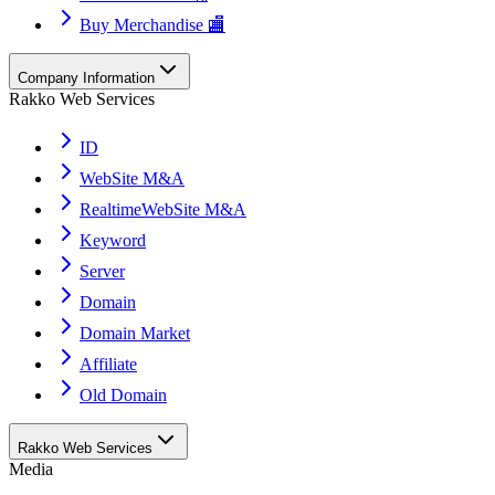
Buy Merchandise 🏬
Company Information
Rakko Web Services
ID
WebSite M&A
RealtimeWebSite M&A
Keyword
Server
Domain
Domain Market
Affiliate
Old Domain
Rakko Web Services
Media