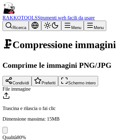
RAKKOTOOLS
Strumenti web facili da usare
Ricerca
Menu
Menu
🗜️
Compressione immagini
Comprime le immagini PNG/JPG
Condividi
Preferiti
Schermo intero
File immagine
Trascina e rilascia o fai clic
Dimensione massima: 15MB
Qualità
80%