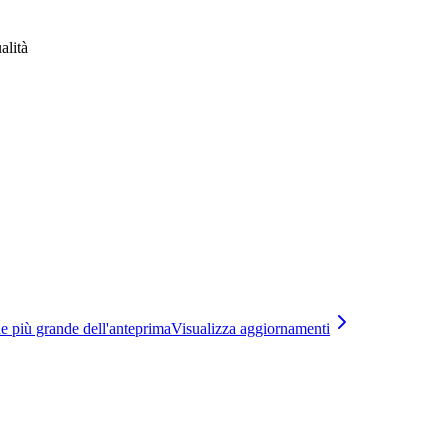
alità
e più grande dell'anteprima
Visualizza aggiornamenti