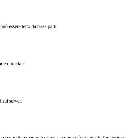
uò essere letto da terze parti.
rie o tracker.
 sui server.
pressore di immagini e visualizzazione più grande dell'anteprima