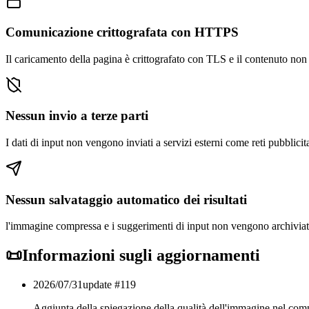
Comunicazione crittografata con HTTPS
Il caricamento della pagina è crittografato con TLS e il contenuto non p
Nessun invio a terze parti
I dati di input non vengono inviati a servizi esterni come reti pubblicita
Nessun salvataggio automatico dei risultati
l'immagine compressa e i suggerimenti di input non vengono archiviati
📜
Informazioni sugli aggiornamenti
2026/07/31
update #
119
Aggiunta della spiegazione della qualità dell'immagine nel com