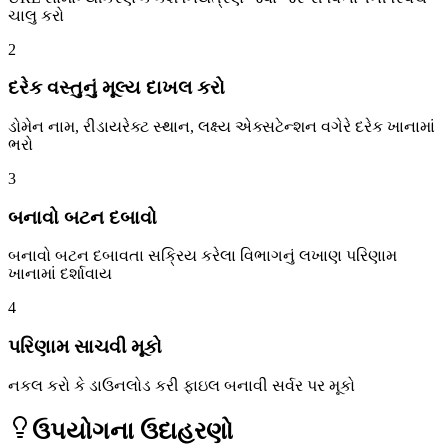
ચાલુ કરો
2
દરેક વસ્તુનું મૂલ્ય દાખલ કરો
ડોમેન નામ, રીડાયરેક્ટ સ્થાન, લક્ષ્ય એક્સટેન્શન વગેરે દરેક ખાનામાં
ભરો
3
બનાવો બટન દબાવો
બનાવો બટન દબાવતા સક્રિય કરેલા વિભાગનું લખાણ પરિણામ
ખાનામાં દર્શાવાય
4
પરિણામ સાચવી મૂકો
નકલ કરો કે ડાઉનલોડ કરી ફાઇલ બનાવી સર્વર પર મૂકો
ઉપયોગના ઉદાહરણો