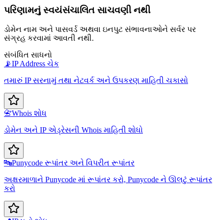
પરિણામનું સ્વયંસંચાલિત સાચવણી નથી
ડોમેન નામ અને પાસવર્ડ અથવા ઇનપુટ સંભાવનાઓને સર્વર પર
સંગ્રહ કરવામાં આવતી નથી.
સંબંધિત સાધનો
📡
IP Address ચેક
તમારું IP સરનામું તથા નેટવર્ક અને ઉપકરણ માહિતી ચકાસો
📇
Whois શોધ
ડોમેન અને IP એડ્રેસની Whois માહિતી શોધો
🔤
Punycode રૂપાંતર અને વિપરીત રૂપાંતર
અક્ષરમાળાને Punycode માં રૂપાંતર કરો, Punycode ને ઊલટું રૂપાંતર
કરો