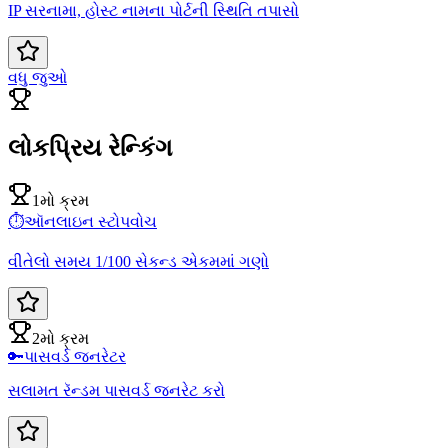
IP સરનામા, હોસ્ટ નામના પોર્ટની સ્થિતિ તપાસો
વધુ જુઓ
લોકપ્રિય રેન્કિંગ
1મો ક્રમ
⏱️
ઑનલાઇન સ્ટોપવોચ
વીતેલો સમય 1/100 સેકન્ડ એકમમાં ગણો
2મો ક્રમ
🔑
પાસવર્ડ જનરેટર
સલામત રૅન્ડમ પાસવર્ડ જનરેટ કરો