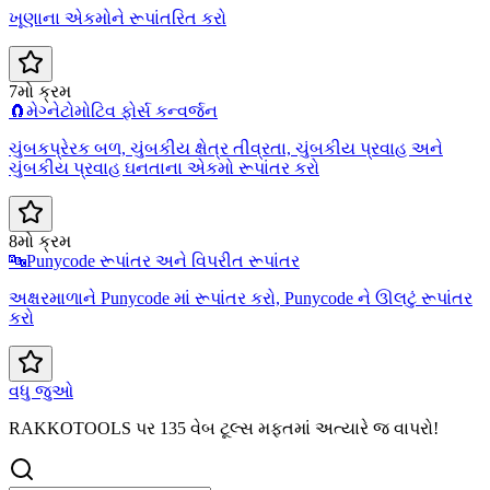
ખૂણાના એકમોને રૂપાંતરિત કરો
7મો ક્રમ
🧲
મેગ્નેટોમોટિવ ફોર્સ કન્વર્જન
ચુંબકપ્રેરક બળ, ચુંબકીય ક્ષેત્ર તીવ્રતા, ચુંબકીય પ્રવાહ અને
ચુંબકીય પ્રવાહ ઘનતાના એકમો રૂપાંતર કરો
8મો ક્રમ
🔤
Punycode રૂપાંતર અને વિપરીત રૂપાંતર
અક્ષરમાળાને Punycode માં રૂપાંતર કરો, Punycode ને ઊલટું રૂપાંતર
કરો
વધુ જુઓ
RAKKOTOOLS પર 135 વેબ ટૂલ્સ મફતમાં અત્યારે જ વાપરો!