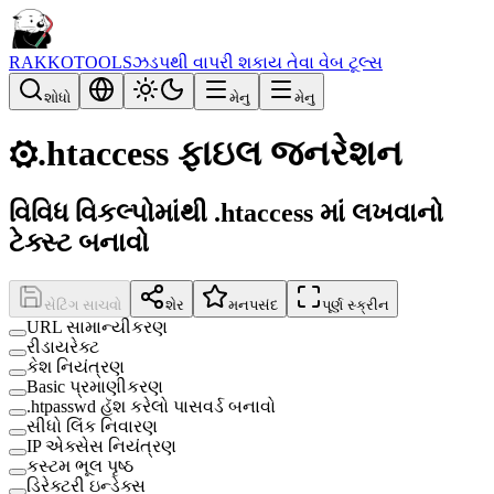
RAKKOTOOLS
ઝડપથી વાપરી શકાય તેવા વેબ ટૂલ્સ
શોધો
મેનુ
મેનુ
⚙️
.htaccess ફાઇલ જનરેશન
વિવિધ વિકલ્પોમાંથી .htaccess માં લખવાનો
ટેક્સ્ટ બનાવો
સેટિંગ સાચવો
શેર
મનપસંદ
પૂર્ણ સ્ક્રીન
URL સામાન્યીકરણ
રીડાયરેક્ટ
કેશ નિયંત્રણ
Basic પ્રમાણીકરણ
.htpasswd હૅશ કરેલો પાસવર્ડ બનાવો
સીધો લિંક નિવારણ
IP એક્સેસ નિયંત્રણ
કસ્ટમ ભૂલ પૃષ્ઠ
ડિરેક્ટરી ઇન્ડેક્સ