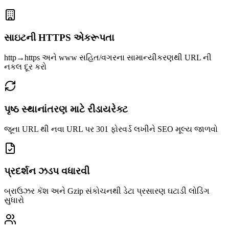
સાઇટની HTTPS એકરૂપતા
http→https અને www સહિત/વગરના સામાન્યીકરણથી URL ની
નકલ દૂર કરો
પૃષ્ઠ સ્થાનાંતરણ માટે રીડાયરેક્ટ
જૂના URL થી નવા URL પર 301 ફોરવર્ડ લખીને SEO મૂલ્ય જાળવો
પ્રદર્શન ઝડપ વધારવી
બ્રાઉઝર કૅશ અને Gzip સંકોચનથી ડેટા પ્રસારણ ઘટાડી લોડિંગ
સુધારો