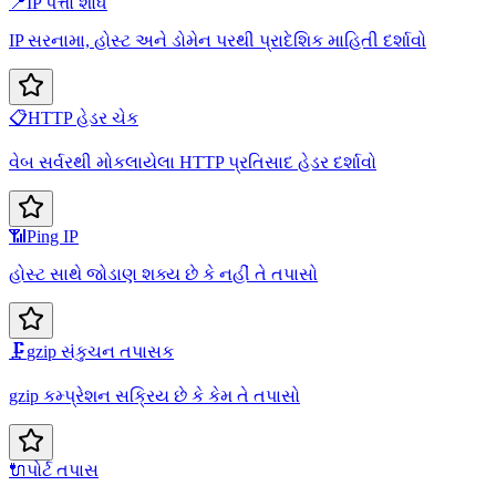
📍
IP પત્તો શોધ
IP સરનામા, હોસ્ટ અને ડોમેન પરથી પ્રાદેશિક માહિતી દર્શાવો
📋
HTTP હેડર ચેક
વેબ સર્વરથી મોકલાયેલા HTTP પ્રતિસાદ હેડર દર્શાવો
📶
Ping IP
હોસ્ટ સાથે જોડાણ શક્ય છે કે નહીં તે તપાસો
🗜️
gzip સંકુચન તપાસક
gzip કમ્પ્રેશન સક્રિય છે કે કેમ તે તપાસો
🔌
પોર્ટ તપાસ