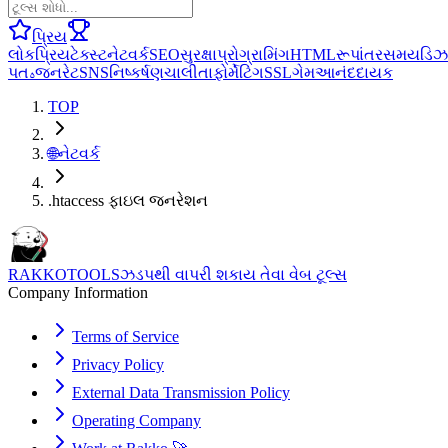
પ્રિય
લોકપ્રિય
ટેક્સ્ટ
નેટવર્ક
SEO
સુરક્ષા
પ્રોગ્રામિંગ
HTML
રૂપાંતર
સમય
ડિઝ
પતہ
જનરેટ
SNS
નિષ્કર્ષણ
ચાલીતા
ફોર્મેટિંગ
SSL
ગેમ
આનંદદાયક
TOP
🌐
નેટવર્ક
.htaccess ફાઇલ જનરેશન
RAKKOTOOLS
ઝડપથી વાપરી શકાય તેવા વેબ ટૂલ્સ
Company Information
Terms of Service
Privacy Policy
External Data Transmission Policy
Operating Company