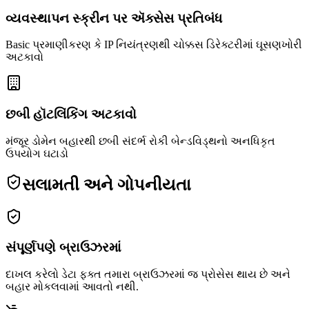
વ્યવસ્થાપન સ્ક્રીન પર ઍક્સેસ પ્રતિબંધ
Basic પ્રમાણીકરણ કે IP નિયંત્રણથી ચોક્કસ ડિરેક્ટરીમાં ઘૂસણખોરી
અટકાવો
છબી હૉટલિંકિંગ અટકાવો
મંજૂર ડોમેન બહારથી છબી સંદર્ભ રોકી બેન્ડવિડ્થનો અનધિકૃત
ઉપયોગ ઘટાડો
સલામતી અને ગોપનીયતા
સંપૂર્ણપણે બ્રાઉઝરમાં
દાખલ કરેલો ડેટા ફક્ત તમારા બ્રાઉઝરમાં જ પ્રોસેસ થાય છે અને
બહાર મોકલવામાં આવતો નથી.