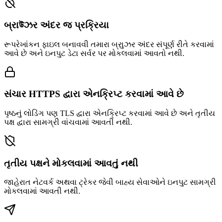
બ્રાউઝર અંદર જ પ્રક્રિયા
રૂપરેખાંકન ફાઇલ બનાવવી તમારા બ્રાુઝર અંદર સંપૂર્ણ રીતે કરવામાં
આવે છે અને ઇનપુટ ડેટા સર્વર પર મોકલવામાં આવતો નથી.
સંચાર HTTPS દ્વારા એનક્રિપ્ટ કરવામાં આવે છે
પૃષ્ઠનું લોડિંગ પણ TLS દ્વારા એનક્રિપ્ટ કરવામાં આવે છે અને તૃતીય
પક્ષ દ્વારા સામગ્રી વાંચવામાં આવતી નથી.
તૃતીય પક્ષને મોકલવામાં આવતું નથી
જાહેરાત નેટવર્ક અથવા ટ્રેકર જેવી બાહ્ય સેવાઓને ઇનપુટ સામગ્રી
મોકલવામાં આવતી નથી.