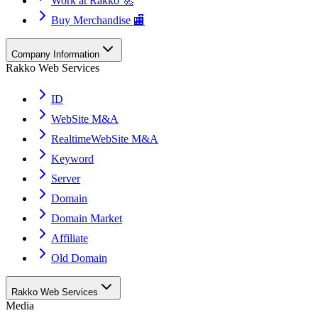
Work at Rakko 🚀
Buy Merchandise 🏬
Company Information
Rakko Web Services
ID
WebSite M&A
RealtimeWebSite M&A
Keyword
Server
Domain
Domain Market
Affiliate
Old Domain
Rakko Web Services
Media