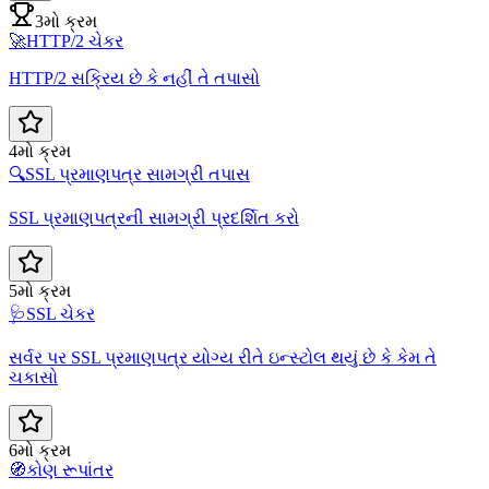
3મો ક્રમ
🚀
HTTP/2 ચેકર
HTTP/2 સક્રિય છે કે નહીં તે તપાસો
4મો ક્રમ
🔍
SSL પ્રમાણપત્ર સામગ્રી તપાસ
SSL પ્રમાણપત્રની સામગ્રી પ્રદર્શિત કરો
5મો ક્રમ
🩺
SSL ચેકર
સર્વર પર SSL પ્રમાણપત્ર યોગ્ય રીતે ઇન્સ્ટોલ થયું છે કે કેમ તે
ચકાસો
6મો ક્રમ
🧭
કોણ રૂપાંતર