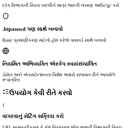
દરેક વિભાગની સ્વિચ બદલીને માત્ર જરૂરી લખાણ આઉટપુટ કરો
.htpasswd પણ સાથે બનાવો
Basic પ્રમાણીકરણ માટેનો હૅશ કરેલો પાસવર્ડ સાથે બનાવો
નિયમિત અભિવ્યક્તિ એસ્કેપ સ્વયંસંચાલિત
ડોમેન અને એક્સટેન્શનના વિશેષ અક્ષરો સલામત રીતે આપમેળે
રૂપાંતરિત
ઉપયોગ કેવી રીતે કરવો
1
વાપરવાનું સેટિંગ સક્રિય કરો
URL સામાન્યીકરણ કે કૅશ નિયંત્રણ જેવા જરૂરી વિભાગની સ્વિચ