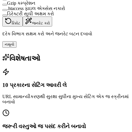
Gzip કમ્પ્રેશન
.htaccess ફાઇલ એક્સેસ નકારો
ડિરેક્ટરી સૂચી અક્ષમ કરો
રિસેટ
જનરેટ કરો
દરેક વિભાગ સક્ષમ કરો અને જનરેટ બટન દબાવો
નમૂનો
વિશેષતાઓ
10 પ્રકારના સેટિંગ આવરી લે
URL સામાન્યીકરણથી સુરક્ષા સુધીના મુખ્ય સેટિંગ એક જ સ્ક્રીનમાં
બનાવો
જરૂરી વસ્તુઓ જ પસંદ કરીને બનાવો