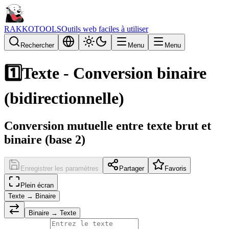
RAKKOTOOLS
Outils web faciles à utiliser
Rechercher
Menu
Menu
1️⃣
Texte - Conversion binaire
(bidirectionnelle)
Conversion mutuelle entre texte brut et
binaire (base 2)
Enregistrer les paramètres
Partager
Favoris
Plein écran
Texte → Binaire
Binaire → Texte