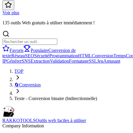
Voir plus
135 outils Web gratuits à utiliser immédiatement !
Favoris
Populaire
Conversion de
texte
Réseau
SEO
Sécurité
Programmation
HTML
Conversion
Temps
Con
IP
Générer
SNS
Extraction
Validation
Formatage
SSL
Jeu
Amusant
TOP
🔄
Conversion
Texte - Conversion binaire (bidirectionnelle)
RAKKOTOOLS
Outils web faciles à utiliser
Company Information