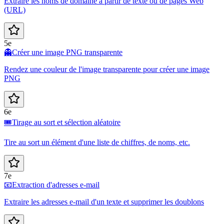
Extraire les noms de domaine à partir de texte ou de pages Web
(URL)
5e
👻
Créer une image PNG transparente
Rendez une couleur de l'image transparente pour créer une image
PNG
6e
🎟️
Tirage au sort et sélection aléatoire
Tire au sort un élément d'une liste de chiffres, de noms, etc.
7e
📧
Extraction d'adresses e-mail
Extraire les adresses e-mail d'un texte et supprimer les doublons