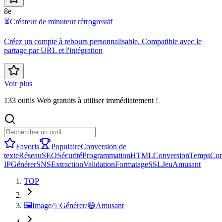
8e
⏳
Créateur de minuteur rétrogressif
Créez un compte à rebours personnalisable. Compatible avec le
partage par URL et l'intégration
Voir plus
133 outils Web gratuits à utiliser immédiatement !
Favoris
Populaire
Conversion de
texte
Réseau
SEO
Sécurité
Programmation
HTML
Conversion
Temps
Con
IP
Générer
SNS
Extraction
Validation
Formatage
SSL
Jeu
Amusant
TOP
🖼️
Image
/
✨
Générer
/
😄
Amusant