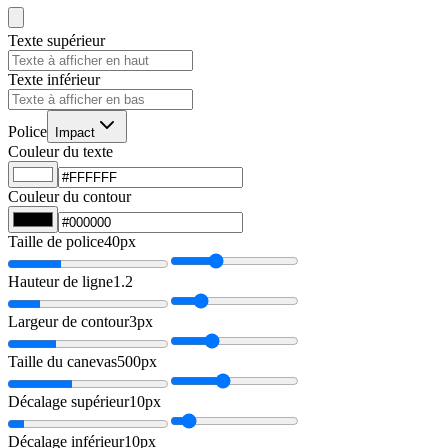
Texte supérieur
Texte inférieur
Police
Impact
Couleur du texte
Couleur du contour
Taille de police
40px
Hauteur de ligne
1.2
Largeur de contour
3px
Taille du canevas
500px
Décalage supérieur
10px
Décalage inférieur
10px