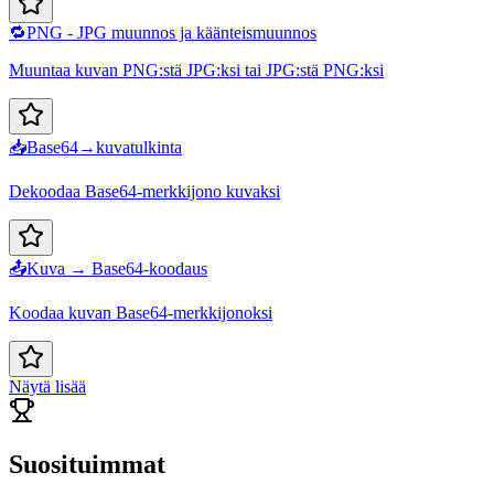
🔁
PNG - JPG muunnos ja käänteismuunnos
Muuntaa kuvan PNG:stä JPG:ksi tai JPG:stä PNG:ksi
📥
Base64→kuvatulkinta
Dekoodaa Base64-merkkijono kuvaksi
📤
Kuva → Base64-koodaus
Koodaa kuvan Base64-merkkijonoksi
Näytä lisää
Suosituimmat