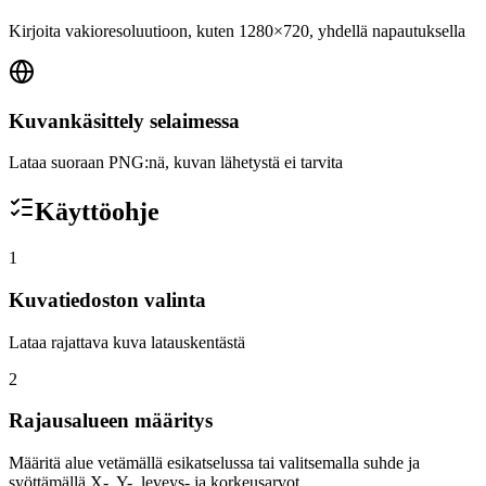
Kirjoita vakioresoluutioon, kuten 1280×720, yhdellä napautuksella
Kuvankäsittely selaimessa
Lataa suoraan PNG:nä, kuvan lähetystä ei tarvita
Käyttöohje
1
Kuvatiedoston valinta
Lataa rajattava kuva latauskentästä
2
Rajausalueen määritys
Määritä alue vetämällä esikatselussa tai valitsemalla suhde ja
syöttämällä X-, Y-, leveys- ja korkeusarvot