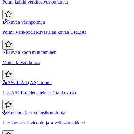
Poimi kaikki verkkosivuston kuvat
🌈
Kuvan värinpoimija
Poimii värikoodit kuvasta tai kuvan URL:sta
📐
Kuvan koon muuttaminen
Muuta kuvan kokoa
🔡
ASCII Art (AA) -luonti
Luo ASCII-taidetta tekstistä tai kuvasta
🌟
Favicon- ja sovellusikoni-luoja
Luo kuvasta faviconin ja sovelluskuvakkeet