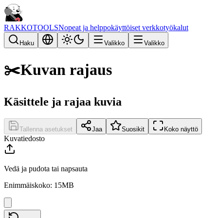
RAKKOTOOLS
Nopeat ja helppokäyttöiset verkkotyökalut
Haku
Valikko
Valikko
✂️
Kuvan rajaus
Käsittele ja rajaa kuvia
Tallenna asetukset
Jaa
Suosikit
Koko näyttö
Kuvatiedosto
Vedä ja pudota tai napsauta
Enimmäiskoko: 15MB