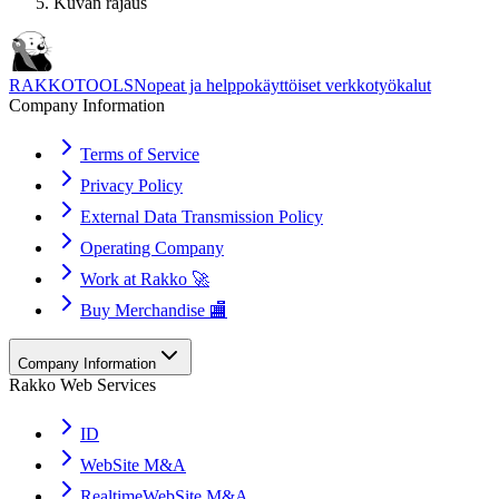
Kuvan rajaus
RAKKOTOOLS
Nopeat ja helppokäyttöiset verkkotyökalut
Company Information
Terms of Service
Privacy Policy
External Data Transmission Policy
Operating Company
Work at Rakko 🚀
Buy Merchandise 🏬
Company Information
Rakko Web Services
ID
WebSite M&A
RealtimeWebSite M&A