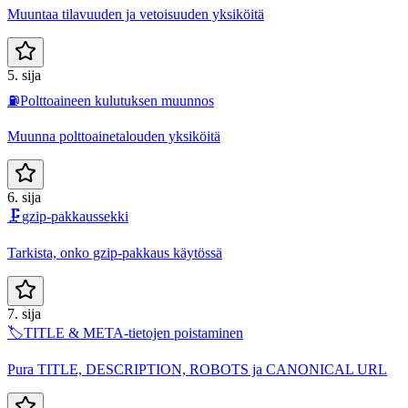
Muuntaa tilavuuden ja vetoisuuden yksiköitä
5. sija
⛽
Polttoaineen kulutuksen muunnos
Muunna polttoainetalouden yksiköitä
6. sija
🗜️
gzip-pakkaussekki
Tarkista, onko gzip-pakkaus käytössä
7. sija
🏷️
TITLE & META-tietojen poistaminen
Pura TITLE, DESCRIPTION, ROBOTS ja CANONICAL URL