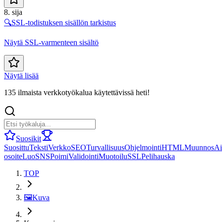
8. sija
🔍
SSL-todistuksen sisällön tarkistus
Näytä SSL-varmenteen sisältö
Näytä lisää
135 ilmaista verkkotyökalua käytettävissä heti!
Suosikit
Suosittu
Teksti
Verkko
SEO
Turvallisuus
Ohjelmointi
HTML
Muunnos
Ai
osoite
Luo
SNS
Poimi
Validointi
Muotoilu
SSL
Peli
hauska
TOP
🖼️
Kuva