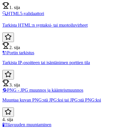
1. sija
🔍
HTML5-validaattori
Tarkista HTML:n syntaksi- tai muotoiluvirheet
2. sija
🔌
Portin tarkistus
Tarkista IP-osoitteen tai isäntänimen porttien tila
3. sija
🔁
PNG - JPG muunnos ja käänteismuunnos
Muuntaa kuvan PNG:stä JPG:ksi tai JPG:stä PNG:ksi
4. sija
🧪
Tilavuuden muuntaminen