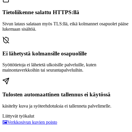
Tietoliikenne salattu HTTPS:llä
Sivun lataus salataan myös TLS:llä, eikä kolmannet osapuolet pääse
lukemaan sisältöä.
Ei lähetystä kolmansille osapuolille
Syöttötietoja ei lähetetä ulkoisille palveluille, kuten
mainontaverkkoihin tai seurantapalveluihin.
Tulosten automaattinen tallennus ei käytössä
käsitelty kuva ja syöteehdotuksia ei tallenneta palvelimelle.
Liittyvät työkalut
🖼️
Verkkosivun kuvien poisto