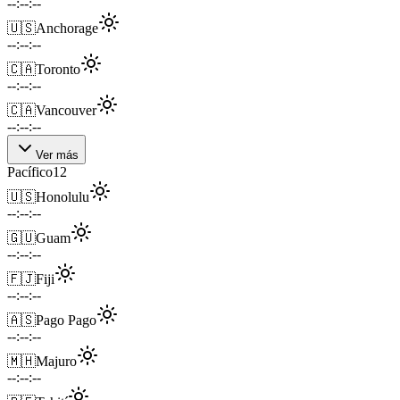
--:--:--
🇺🇸
Anchorage
--:--:--
🇨🇦
Toronto
--:--:--
🇨🇦
Vancouver
--:--:--
Ver más
Pacífico
12
🇺🇸
Honolulu
--:--:--
🇬🇺
Guam
--:--:--
🇫🇯
Fiji
--:--:--
🇦🇸
Pago Pago
--:--:--
🇲🇭
Majuro
--:--:--