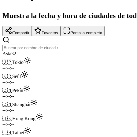
Muestra la fecha y hora de ciudades de to
Compartir
Favoritos
Pantalla completa
Asia
32
🇯🇵
Tokio
--:--:--
🇰🇷
Seúl
--:--:--
🇨🇳
Pekín
--:--:--
🇨🇳
Shanghái
--:--:--
🇭🇰
Hong Kong
--:--:--
🇹🇼
Taipei