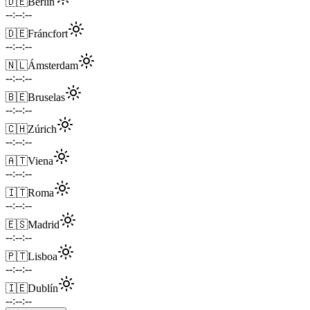
🇩🇪
Berlín
--:--:--
🇩🇪
Fráncfort
--:--:--
🇳🇱
Ámsterdam
--:--:--
🇧🇪
Bruselas
--:--:--
🇨🇭
Zúrich
--:--:--
🇦🇹
Viena
--:--:--
🇮🇹
Roma
--:--:--
🇪🇸
Madrid
--:--:--
🇵🇹
Lisboa
--:--:--
🇮🇪
Dublín
--:--:--