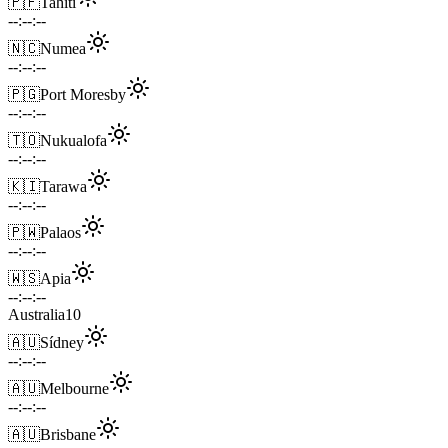
🇵🇫
Tahití
--:--:--
🇳🇨
Numea
--:--:--
🇵🇬
Port Moresby
--:--:--
🇹🇴
Nukualofa
--:--:--
🇰🇮
Tarawa
--:--:--
🇵🇼
Palaos
--:--:--
🇼🇸
Apia
--:--:--
Australia
10
🇦🇺
Sídney
--:--:--
🇦🇺
Melbourne
--:--:--
🇦🇺
Brisbane