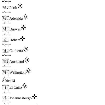
--:--:--
🇦🇺
Perth
--:--:--
🇦🇺
Adelaida
--:--:--
🇦🇺
Darwin
--:--:--
🇦🇺
Hobart
--:--:--
🇦🇺
Canberra
--:--:--
🇳🇿
Auckland
--:--:--
🇳🇿
Wellington
--:--:--
África
14
🇪🇬
El Cairo
--:--:--
🇿🇦
Johannesburgo
--:--:--