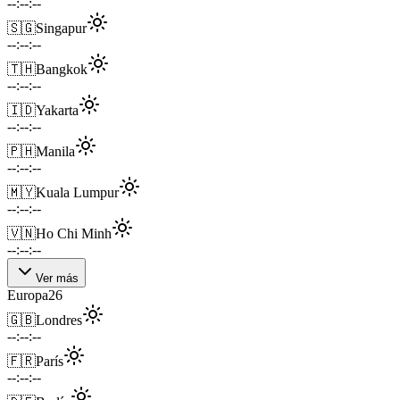
--:--:--
🇸🇬
Singapur
--:--:--
🇹🇭
Bangkok
--:--:--
🇮🇩
Yakarta
--:--:--
🇵🇭
Manila
--:--:--
🇲🇾
Kuala Lumpur
--:--:--
🇻🇳
Ho Chi Minh
--:--:--
Ver más
Europa
26
🇬🇧
Londres
--:--:--
🇫🇷
París
--:--:--