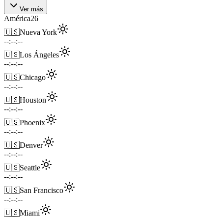
Ver más
América
26
🇺🇸
Nueva York
--:--:--
🇺🇸
Los Ángeles
--:--:--
🇺🇸
Chicago
--:--:--
🇺🇸
Houston
--:--:--
🇺🇸
Phoenix
--:--:--
🇺🇸
Denver
--:--:--
🇺🇸
Seattle
--:--:--
🇺🇸
San Francisco
--:--:--
🇺🇸
Miami