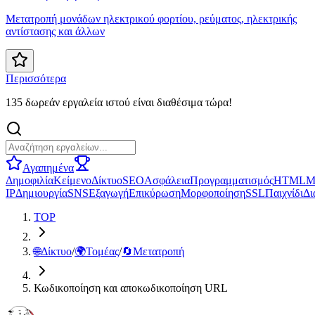
Μετατροπή μονάδων ηλεκτρικού φορτίου, ρεύματος, ηλεκτρικής
αντίστασης και άλλων
Περισσότερα
135 δωρεάν εργαλεία ιστού είναι διαθέσιμα τώρα!
Αγαπημένα
Δημοφιλία
Κείμενο
Δίκτυο
SEO
Ασφάλεια
Προγραμματισμός
HTML
Μ
IP
Δημιουργία
SNS
Εξαγωγή
Επικύρωση
Μορφοποίηση
SSL
Παιχνίδι
Δι
TOP
🌐
Δίκτυο
/
🌍
Τομέας
/
🔄
Μετατροπή
Κωδικοποίηση και αποκωδικοποίηση URL