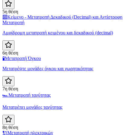
5η θέση
🔟
Κείμενο - Μετατροπή Δεκαδικού (Decimal) και Αντίστροφη
Μετατροπή
Αμφίδρομη μετατροπή κειμένου και δεκαδικού (decimal)
6η θέση
🧪
Μετατροπή Όγκου
Μετατρέψτε μονάδες όγκου και χωρητικότητας
7η θέση
🏎️
Μετατροπή ταχύτητας
Μετατρέπει μονάδες ταχύτητας
8η θέση
🔌
Μετατροπή ηλεκτρικών