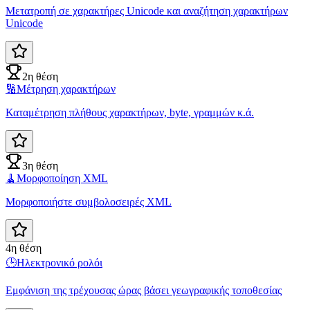
Μετατροπή σε χαρακτήρες Unicode και αναζήτηση χαρακτήρων
Unicode
2η θέση
🔢
Μέτρηση χαρακτήρων
Καταμέτρηση πλήθους χαρακτήρων, byte, γραμμών κ.ά.
3η θέση
🧹
Μορφοποίηση XML
Μορφοποιήστε συμβολοσειρές XML
4η θέση
🕒
Ηλεκτρονικό ρολόι
Εμφάνιση της τρέχουσας ώρας βάσει γεωγραφικής τοποθεσίας