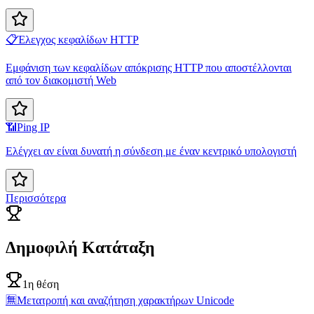
📋
Έλεγχος κεφαλίδων HTTP
Εμφάνιση των κεφαλίδων απόκρισης HTTP που αποστέλλονται
από τον διακομιστή Web
📶
Ping IP
Ελέγχει αν είναι δυνατή η σύνδεση με έναν κεντρικό υπολογιστή
Περισσότερα
Δημοφιλή Κατάταξη
1η θέση
🈚
Μετατροπή και αναζήτηση χαρακτήρων Unicode