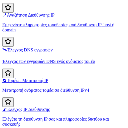
📍
Αναζήτηση Διεύθυνσης IP
Εμφανίστε πληροφορίες τοποθεσίας από διεύθυνση IP, host ή
domain
🛰️
Έλεγχος DNS εγγραφών
Έλεγχος των εγγραφών DNS ενός ονόματος τομέα
🔁
Τομέα - Μετατροπή IP
Μετατροπή ονόματος τομέα σε διεύθυνση IPv4
📡
Έλεγχος IP Διεύθυνσης
Ελέγξτε τη διεύθυνση IP σας και πληροφορίες δικτύου και
συσκευής