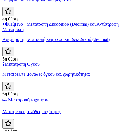
4η θέση
🔟
Κείμενο - Μετατροπή Δεκαδικού (Decimal) και Αντίστροφη
Μετατροπή
Αμφίδρομη μετατροπή κειμένου και δεκαδικού (decimal)
5η θέση
🧪
Μετατροπή Όγκου
Μετατρέψτε μονάδες όγκου και χωρητικότητας
6η θέση
🏎️
Μετατροπή ταχύτητας
Μετατρέπει μονάδες ταχύτητας