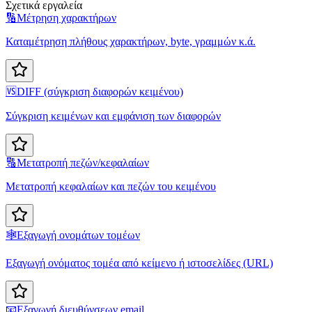
Σχετικά εργαλεία
🔢
Μέτρηση χαρακτήρων
Καταμέτρηση πλήθους χαρακτήρων, byte, γραμμών κ.ά.
🆚
DIFF (σύγκριση διαφορών κειμένου)
Σύγκριση κειμένων και εμφάνιση των διαφορών
🔠
Μετατροπή πεζών/κεφαλαίων
Μετατροπή κεφαλαίων και πεζών του κειμένου
🕸️
Εξαγωγή ονομάτων τομέων
Εξαγωγή ονόματος τομέα από κείμενο ή ιστοσελίδες (URL)
📧
Εξαγωγή διευθύνσεων email