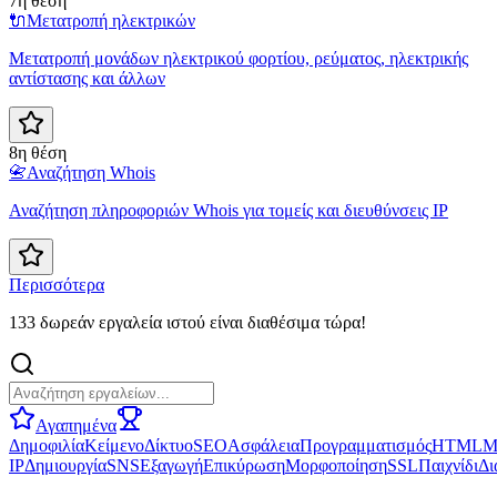
7η θέση
🔌
Μετατροπή ηλεκτρικών
Μετατροπή μονάδων ηλεκτρικού φορτίου, ρεύματος, ηλεκτρικής
αντίστασης και άλλων
8η θέση
📇
Αναζήτηση Whois
Αναζήτηση πληροφοριών Whois για τομείς και διευθύνσεις IP
Περισσότερα
133 δωρεάν εργαλεία ιστού είναι διαθέσιμα τώρα!
Αγαπημένα
Δημοφιλία
Κείμενο
Δίκτυο
SEO
Ασφάλεια
Προγραμματισμός
HTML
Μ
IP
Δημιουργία
SNS
Εξαγωγή
Επικύρωση
Μορφοποίηση
SSL
Παιχνίδι
Δι