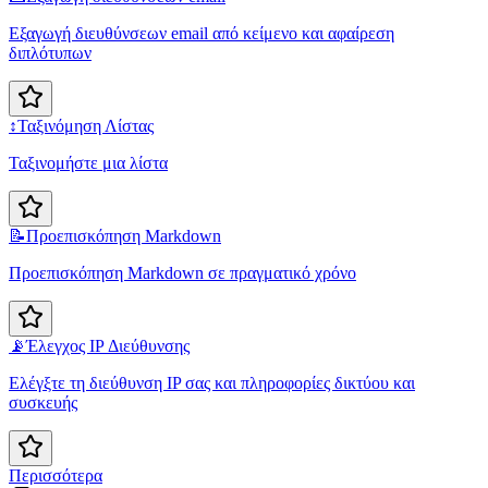
Εξαγωγή διευθύνσεων email από κείμενο και αφαίρεση
διπλότυπων
↕️
Ταξινόμηση Λίστας
Ταξινομήστε μια λίστα
📝
Προεπισκόπηση Markdown
Προεπισκόπηση Markdown σε πραγματικό χρόνο
📡
Έλεγχος IP Διεύθυνσης
Ελέγξτε τη διεύθυνση IP σας και πληροφορίες δικτύου και
συσκευής
Περισσότερα