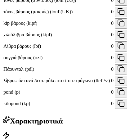
τόνος βάρους (σύντομος) (tonf (US))
0
τόνος βάρους (μακρύς) (tonf (UK))
0
kip βάρους (kipf)
0
χιλιόλιβρα βάρους (kipf)
0
Λίβρα βάρους (lbf)
0
ουγγιά βάρους (ozf)
0
Πάουνταλ (pdl)
0
λίβρα-πόδι ανά δευτερόλεπτο στο τετράγωνο (lb·ft/s²)
0
pond (p)
0
kilopond (kp)
0
Χαρακτηριστικά