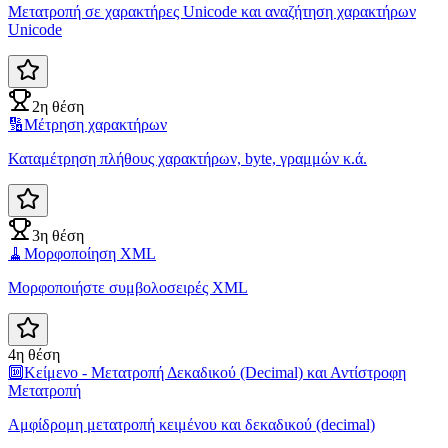
Μετατροπή σε χαρακτήρες Unicode και αναζήτηση χαρακτήρων
Unicode
2η θέση
🔢
Μέτρηση χαρακτήρων
Καταμέτρηση πλήθους χαρακτήρων, byte, γραμμών κ.ά.
3η θέση
🧹
Μορφοποίηση XML
Μορφοποιήστε συμβολοσειρές XML
4η θέση
🔟
Κείμενο - Μετατροπή Δεκαδικού (Decimal) και Αντίστροφη
Μετατροπή
Αμφίδρομη μετατροπή κειμένου και δεκαδικού (decimal)