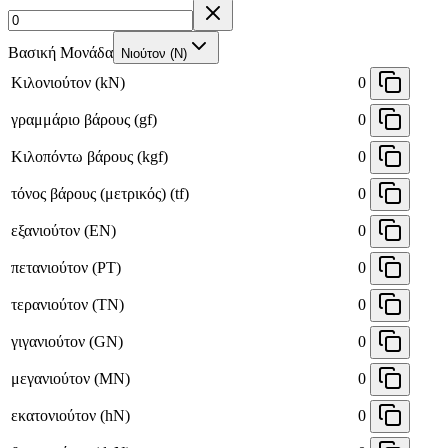
Βασική Μονάδα
Νιούτον (N)
Κιλονιούτον (kN)
0
γραμμάριο βάρους (gf)
0
Κιλοπόντω βάρους (kgf)
0
τόνος βάρους (μετρικός) (tf)
0
εξανιούτον (EN)
0
πετανιούτον (PT)
0
τερανιούτον (TN)
0
γιγανιούτον (GN)
0
μεγανιούτον (MN)
0
εκατονιούτον (hN)
0