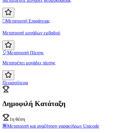
Μετατρέψτε μονάδες θερμοκρασίας
◻️
Μετατροπή Επιφάνειας
Μετατροπή μονάδων εμβαδού
🎈
Μετατροπή Πίεσης
Μετατρέπει μονάδες πίεσης
Περισσότερα
Δημοφιλή Κατάταξη
1η θέση
🈚
Μετατροπή και αναζήτηση χαρακτήρων Unicode