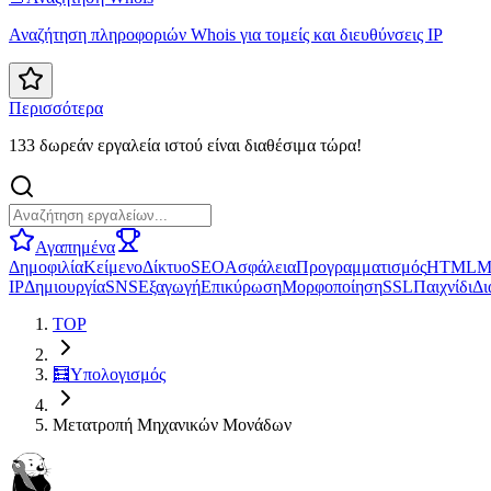
Αναζήτηση πληροφοριών Whois για τομείς και διευθύνσεις IP
Περισσότερα
133 δωρεάν εργαλεία ιστού είναι διαθέσιμα τώρα!
Αγαπημένα
Δημοφιλία
Κείμενο
Δίκτυο
SEO
Ασφάλεια
Προγραμματισμός
HTML
Μ
IP
Δημιουργία
SNS
Εξαγωγή
Επικύρωση
Μορφοποίηση
SSL
Παιχνίδι
Δι
TOP
🧮
Υπολογισμός
Μετατροπή Μηχανικών Μονάδων