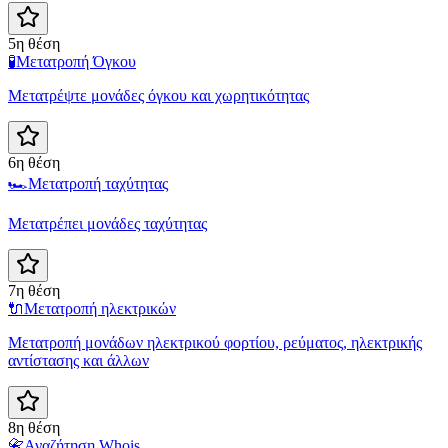
5η θέση
🧪
Μετατροπή Όγκου
Μετατρέψτε μονάδες όγκου και χωρητικότητας
6η θέση
🏎️
Μετατροπή ταχύτητας
Μετατρέπει μονάδες ταχύτητας
7η θέση
🔌
Μετατροπή ηλεκτρικών
Μετατροπή μονάδων ηλεκτρικού φορτίου, ρεύματος, ηλεκτρικής
αντίστασης και άλλων
8η θέση
📇
Αναζήτηση Whois