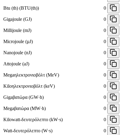
Btu (th) (BTU(th))
0
Gigajoule (GJ)
0
Millijoule (mJ)
0
Microjoule (µJ)
0
Nanojoule (nJ)
0
Attojoule (aJ)
0
Megaηλεκτρονιοβόλτ (MeV)
0
Kiloηλεκτρονιοβόλτ (keV)
0
Gigaβατώρα (GW·h)
0
Megaβατώρα (MW·h)
0
Kilowatt-δευτερόλεπτο (kW·s)
0
Watt-δευτερόλεπτο (W·s)
0