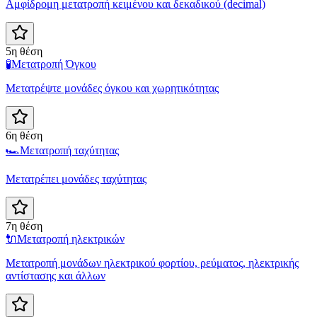
Αμφίδρομη μετατροπή κειμένου και δεκαδικού (decimal)
5η θέση
🧪
Μετατροπή Όγκου
Μετατρέψτε μονάδες όγκου και χωρητικότητας
6η θέση
🏎️
Μετατροπή ταχύτητας
Μετατρέπει μονάδες ταχύτητας
7η θέση
🔌
Μετατροπή ηλεκτρικών
Μετατροπή μονάδων ηλεκτρικού φορτίου, ρεύματος, ηλεκτρικής
αντίστασης και άλλων