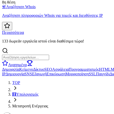
8η θέση
📇
Αναζήτηση Whois
Αναζήτηση πληροφοριών Whois για τομείς και διευθύνσεις IP
Περισσότερα
133 δωρεάν εργαλεία ιστού είναι διαθέσιμα τώρα!
Αγαπημένα
Δημοφιλία
Κείμενο
Δίκτυο
SEO
Ασφάλεια
Προγραμματισμός
HTML
Μ
IP
Δημιουργία
SNS
Εξαγωγή
Επικύρωση
Μορφοποίηση
SSL
Παιχνίδι
Δι
TOP
🧮
Υπολογισμός
Μετατροπή Ενέργειας