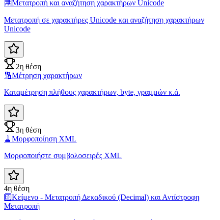
🈚
Μετατροπή και αναζήτηση χαρακτήρων Unicode
Μετατροπή σε χαρακτήρες Unicode και αναζήτηση χαρακτήρων
Unicode
2η θέση
🔢
Μέτρηση χαρακτήρων
Καταμέτρηση πλήθους χαρακτήρων, byte, γραμμών κ.ά.
3η θέση
🧹
Μορφοποίηση XML
Μορφοποιήστε συμβολοσειρές XML
4η θέση
🔟
Κείμενο - Μετατροπή Δεκαδικού (Decimal) και Αντίστροφη
Μετατροπή