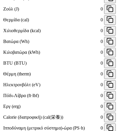
Ζούλ (J)
0
Θερμίδα (cal)
0
Χιλιοθερμίδα (kcal)
0
Βατώρα (Wh)
0
Κιλοβατώρα (kWh)
0
BTU (BTU)
0
Θέρμη (therm)
0
Ηλεκτρονβόλτ (eV)
0
Πόδι-Λίβρα (ft·lbf)
0
Εργ (erg)
0
Calorie (διατροφική) (cal(栄養))
0
Ιπποδύναμη (μετρικό σύστημα)-ώρα (PS·h)
0