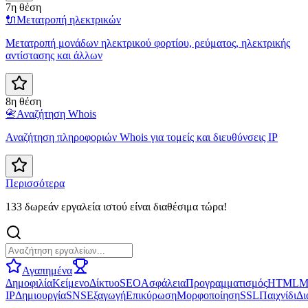
7η θέση
🔌
Μετατροπή ηλεκτρικών
Μετατροπή μονάδων ηλεκτρικού φορτίου, ρεύματος, ηλεκτρικής
αντίστασης και άλλων
8η θέση
📇
Αναζήτηση Whois
Αναζήτηση πληροφοριών Whois για τομείς και διευθύνσεις IP
Περισσότερα
133 δωρεάν εργαλεία ιστού είναι διαθέσιμα τώρα!
Αγαπημένα
Δημοφιλία
Κείμενο
Δίκτυο
SEO
Ασφάλεια
Προγραμματισμός
HTML
Μ
IP
Δημιουργία
SNS
Εξαγωγή
Επικύρωση
Μορφοποίηση
SSL
Παιχνίδι
Δι