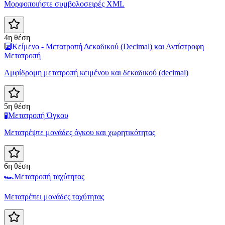
Μορφοποιήστε συμβολοσειρές XML
4η θέση
🔟
Κείμενο - Μετατροπή Δεκαδικού (Decimal) και Αντίστροφη
Μετατροπή
Αμφίδρομη μετατροπή κειμένου και δεκαδικού (decimal)
5η θέση
🧪
Μετατροπή Όγκου
Μετατρέψτε μονάδες όγκου και χωρητικότητας
6η θέση
🏎️
Μετατροπή ταχύτητας
Μετατρέπει μονάδες ταχύτητας