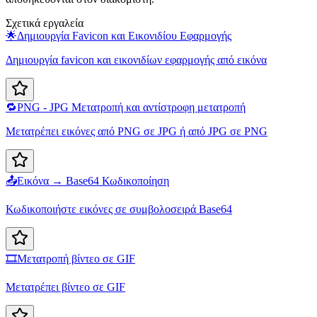
Σχετικά εργαλεία
🌟
Δημιουργία Favicon και Εικονιδίου Εφαρμογής
Δημιουργία favicon και εικονιδίων εφαρμογής από εικόνα
🔁
PNG - JPG Μετατροπή και αντίστροφη μετατροπή
Μετατρέπει εικόνες από PNG σε JPG ή από JPG σε PNG
📤
Εικόνα → Base64 Κωδικοποίηση
Κωδικοποιήστε εικόνες σε συμβολοσειρά Base64
🎞️
Μετατροπή βίντεο σε GIF
Μετατρέπει βίντεο σε GIF