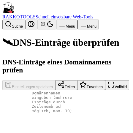
RAKKOTOOLS
Schnell einsetzbare Web-Tools
Suche
Menü
Menü
🛰️
DNS-Einträge überprüfen
DNS-Einträge eines Domainnamens
prüfen
Einstellungen speichern
Teilen
Favoriten
Vollbild