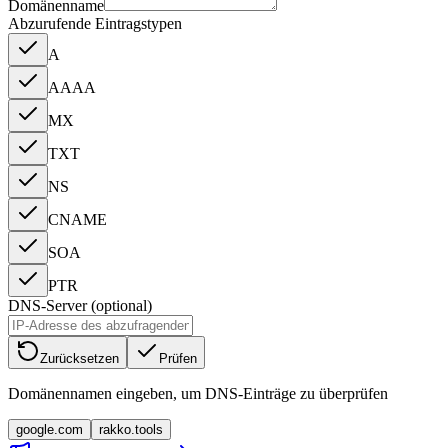
Domänenname
Abzurufende Eintragstypen
A
AAAA
MX
TXT
NS
CNAME
SOA
PTR
DNS-Server (optional)
Zurücksetzen
Prüfen
Domänennamen eingeben, um DNS-Einträge zu überprüfen
google.com
rakko.tools