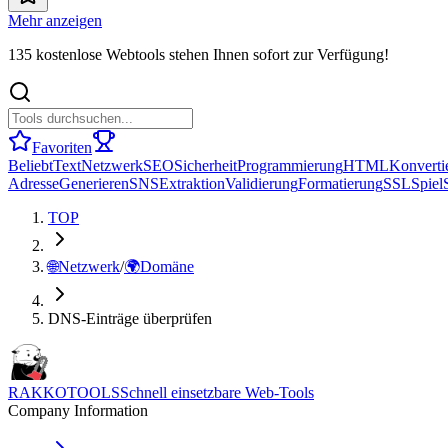
Mehr anzeigen
135 kostenlose Webtools stehen Ihnen sofort zur Verfügung!
Favoriten
Beliebt
Text
Netzwerk
SEO
Sicherheit
Programmierung
HTML
Konverti
Adresse
Generieren
SNS
Extraktion
Validierung
Formatierung
SSL
Spiel
TOP
🌐
Netzwerk
/
🌍
Domäne
DNS-Einträge überprüfen
RAKKOTOOLS
Schnell einsetzbare Web-Tools
Company Information