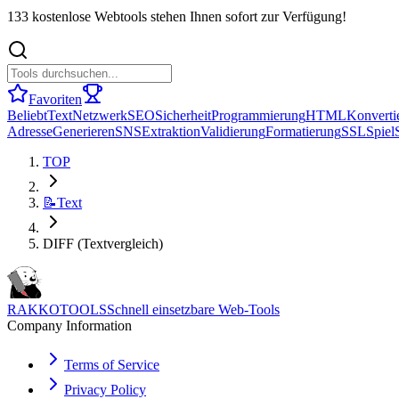
133 kostenlose Webtools stehen Ihnen sofort zur Verfügung!
Favoriten
Beliebt
Text
Netzwerk
SEO
Sicherheit
Programmierung
HTML
Konverti
Adresse
Generieren
SNS
Extraktion
Validierung
Formatierung
SSL
Spiel
TOP
📝
Text
DIFF (Textvergleich)
RAKKOTOOLS
Schnell einsetzbare Web-Tools
Company Information
Terms of Service
Privacy Policy