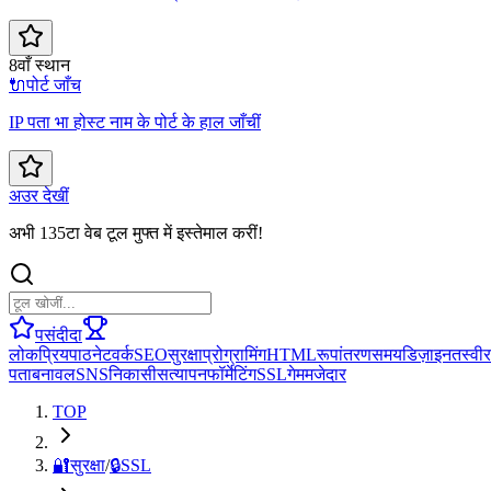
8वाँ स्थान
🔌
पोर्ट जाँच
IP पता भा होस्ट नाम के पोर्ट के हाल जाँचीं
अउर देखीं
अभी 135टा वेब टूल मुफ्त में इस्तेमाल करीं!
पसंदीदा
लोकप्रिय
पाठ
नेटवर्क
SEO
सुरक्षा
प्रोग्रामिंग
HTML
रूपांतरण
समय
डिज़ाइन
तस्वीर
पता
बनावल
SNS
निकासी
सत्यापन
फॉर्मेटिंग
SSL
गेम
मजेदार
TOP
🔐
सुरक्षा
/
🔒
SSL