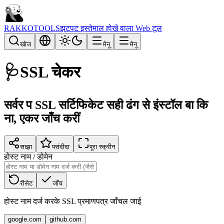
RAKKOTOOLS
झटपट इस्तेमाल होखे वाला Web टूल
खोज
मेनू
मेनू
🩺
SSL चेकर
सर्वर प SSL सर्टिफिकेट सही ढंग से इंस्टॉल बा कि
ना, एकर जाँच करीं
साझा
पसंदीदा
पूरा स्क्रीन
होस्ट नाम / डोमेन
रीसेट
जाँच
होस्ट नाम दर्ज करके SSL प्रमाणपत्र जाँचल जाई
google.com
github.com