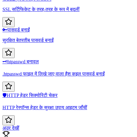
SSL सर्टिफिकेट के तरह-तरह के रूप में बदलीं
🔑
पासवर्ड बनाईं
सुरक्षित बेतरतीब पासवर्ड बनाईं
🗝️
htpasswd बनावल
.htpasswd फाइल में लिखे जाए वाला हैश कइल पासवर्ड बनाईं
🛡️
HTTP हेडर सिक्योरिटी चेकर
HTTP रेस्पॉन्स हेडर के सुरक्षा उपाय आइटम जाँचीं
अउर देखीं