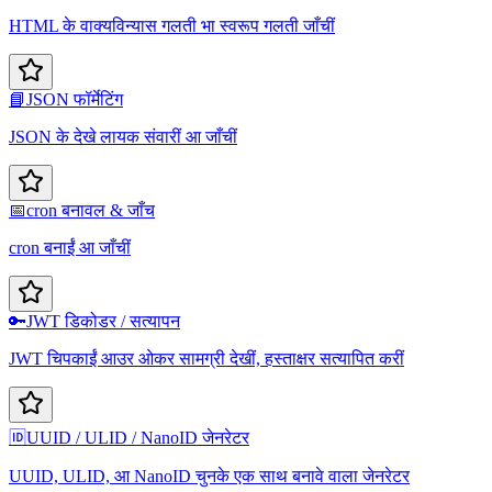
HTML के वाक्यविन्यास गलती भा स्वरूप गलती जाँचीं
📘
JSON फॉर्मेटिंग
JSON के देखे लायक संवारीं आ जाँचीं
📅
cron बनावल & जाँच
cron बनाईं आ जाँचीं
🔑
JWT डिकोडर / सत्यापन
JWT चिपकाईं आउर ओकर सामग्री देखीं, हस्ताक्षर सत्यापित करीं
🆔
UUID / ULID / NanoID जेनरेटर
UUID, ULID, आ NanoID चुनके एक साथ बनावे वाला जेनरेटर