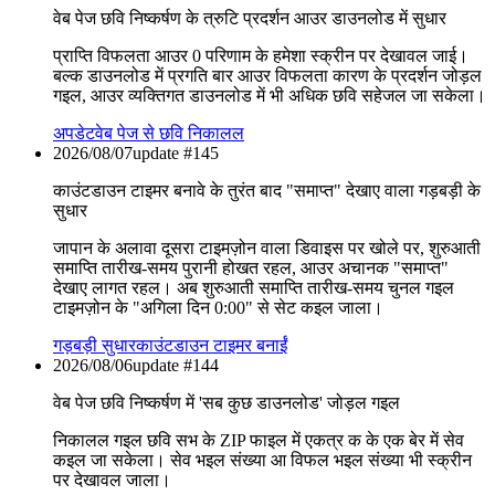
वेब पेज छवि निष्कर्षण के त्रुटि प्रदर्शन आउर डाउनलोड में सुधार
प्राप्ति विफलता आउर 0 परिणाम के हमेशा स्क्रीन पर देखावल जाई।
बल्क डाउनलोड में प्रगति बार आउर विफलता कारण के प्रदर्शन जोड़ल
गइल, आउर व्यक्तिगत डाउनलोड में भी अधिक छवि सहेजल जा सकेला।
अपडेट
वेब पेज से छवि निकालल
2026/08/07
update #
145
काउंटडाउन टाइमर बनावे के तुरंत बाद "समाप्त" देखाए वाला गड़बड़ी के
सुधार
जापान के अलावा दूसरा टाइमज़ोन वाला डिवाइस पर खोले पर, शुरुआती
समाप्ति तारीख-समय पुरानी होखत रहल, आउर अचानक "समाप्त"
देखाए लागत रहल। अब शुरुआती समाप्ति तारीख-समय चुनल गइल
टाइमज़ोन के "अगिला दिन 0:00" से सेट कइल जाला।
गड़बड़ी सुधार
काउंटडाउन टाइमर बनाईं
2026/08/06
update #
144
वेब पेज छवि निष्कर्षण में 'सब कुछ डाउनलोड' जोड़ल गइल
निकालल गइल छवि सभ के ZIP फाइल में एकत्र क के एक बेर में सेव
कइल जा सकेला। सेव भइल संख्या आ विफल भइल संख्या भी स्क्रीन
पर देखावल जाला।