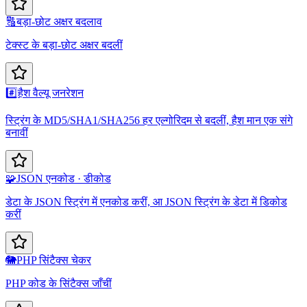
🔠
बड़ा-छोट अक्षर बदलाव
टेक्स्ट के बड़ा-छोट अक्षर बदलीं
#️⃣
हैश वैल्यू जनरेशन
स्ट्रिंग के MD5/SHA1/SHA256 हर एल्गोरिदम से बदलीं, हैश मान एक संगे
बनावीं
🧩
JSON एनकोड · डीकोड
डेटा के JSON स्ट्रिंग में एनकोड करीं, आ JSON स्ट्रिंग के डेटा में डिकोड
करीं
🐘
PHP सिंटैक्स चेकर
PHP कोड के सिंटैक्स जाँचीं