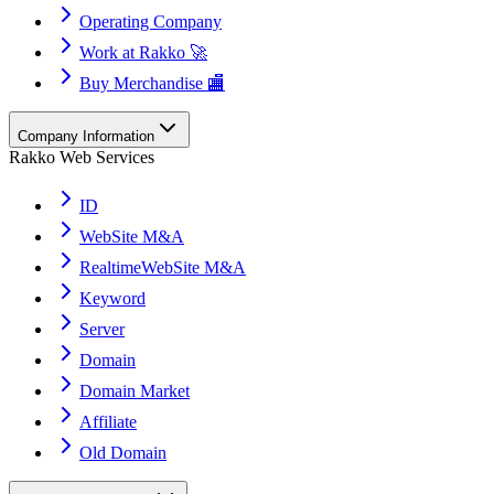
Operating Company
Work at Rakko 🚀
Buy Merchandise 🏬
Company Information
Rakko Web Services
ID
WebSite M&A
RealtimeWebSite M&A
Keyword
Server
Domain
Domain Market
Affiliate
Old Domain