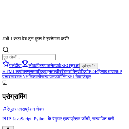
अभी 135टा वेब टूल मुफ्त में इस्तेमाल करीं!
पसंदीदा
लोकप्रिय
पाठ
नेटवर्क
SEO
सुरक्षा
प्रोग्रामिंग
HTML
रूपांतरण
समय
डिज़ाइन
तस्वीर
रैंडम
डोमेन
वीडियो
PDF
हिसाब
आवाज
IP
पता
बनावल
SNS
निकासी
सत्यापन
फॉर्मेटिंग
SSL
गेम
मजेदार
💻
प्रोग्रामिंग
🔎
रेगुलर एक्सप्रेशन चेकर
PHP, JavaScript, Python के रेगुलर एक्सप्रेशन जाँचीं, सत्यापित करीं