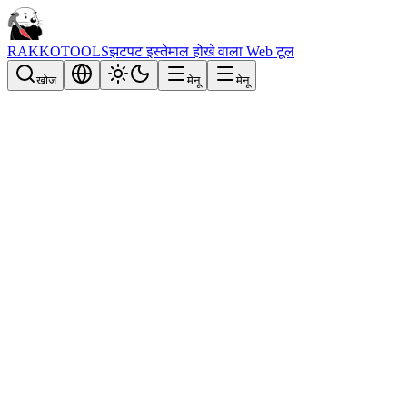
RAKKOTOOLS
झटपट इस्तेमाल होखे वाला Web टूल
खोज
मेनू
मेनू