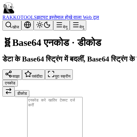
RAKKOTOOLS
झटपट इस्तेमाल होखे वाला Web टूल
खोज
मेनू
मेनू
🧬
Base64 एनकोड · डीकोड
डेटा के Base64 स्ट्रिंग में बदलीं, Base64 स्ट्रिंग के ड
साझा
पसंदीदा
पूरा स्क्रीन
एनकोड
डीकोड