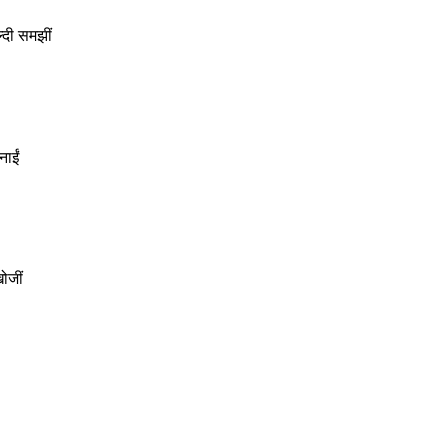
्दी समझीं
नाईं
ोजीं