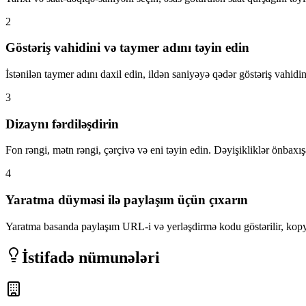
2
Göstəriş vahidini və taymer adını təyin edin
İstənilən taymer adını daxil edin, ildən saniyəyə qədər göstəriş vahidi
3
Dizaynı fərdiləşdirin
Fon rəngi, mətn rəngi, çərçivə və eni təyin edin. Dəyişikliklər önbaxı
4
Yaratma düyməsi ilə paylaşım üçün çıxarın
Yaratma basanda paylaşım URL-i və yerləşdirmə kodu göstərilir, kopya
İstifadə nümunələri