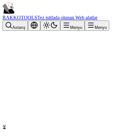
RAKKOTOOLS
Tez istifadə olunan Web alətlər
Axtarış
Menyu
Menyu
⏳