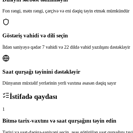
Fon rəngi, mətn rəngi, çərçivə və eni dəqiq təyin etmək mümkündür
Göstəriş vahidi və dili seçin
İldən saniyəyə qədər 7 vahidi və 22 dildə vahid yazılışını dəstəkləyir
Saat qurşağı təyinini dəstəkləyir
Dünyanın müxtəlif yerlərinin yerli vaxtına əsasən dəqiq sayır
İstifadə qaydası
1
Bitmə tarix-vaxtını və saat qurşağını təyin edin
Tarixi və saat-dəqiqə-saniyəni seçin, əsas götürülən saat qurşağını təy