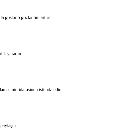
a göstərib gözləntini artırın
nlik yaradın
əməsinin idarəsində istifadə edin
 paylaşın