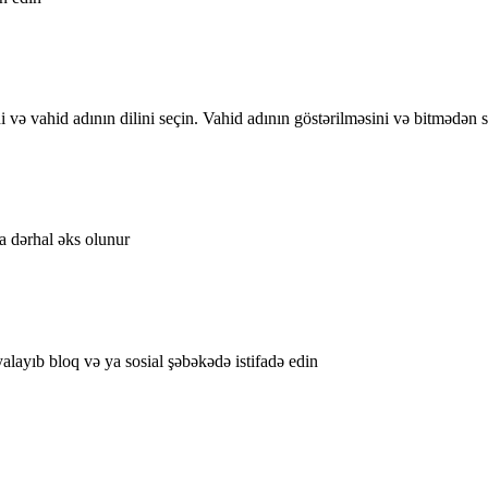
ni və vahid adının dilini seçin. Vahid adının göstərilməsini və bitmədən
şa dərhal əks olunur
layıb bloq və ya sosial şəbəkədə istifadə edin