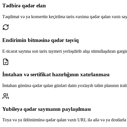
Tədbirə qədər elan
Təqdimat və ya konsertin keçirilmə tarix-vaxtına qədər qalan vaxtı sayt
Endirimin bitməsinə qədər təşviq
E-ticarət saytına son tarix taymeri yerləşdirib alışı stimullaşdıran gərgi
İmtahan və sertifikat hazırlığının xatırlanması
İmtahan gününə qədər qalan günləri daim yoxlayıb təlim planının irəlil
Yubileyə qədər saymanın paylaşılması
Toya və ya ildönümünə qədər qalan vaxtı URL ilə ailə və ya dostlarla