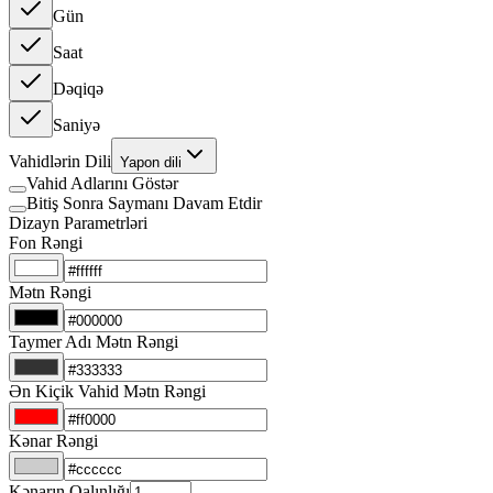
Gün
Saat
Dəqiqə
Saniyə
Vahidlərin Dili
Yapon dili
Vahid Adlarını Göstər
Bitiş Sonra Saymanı Davam Etdir
Dizayn Parametrləri
Fon Rəngi
Mətn Rəngi
Taymer Adı Mətn Rəngi
Ən Kiçik Vahid Mətn Rəngi
Kənar Rəngi
Kənarın Qalınlığı