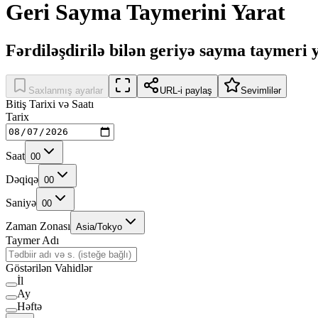
Geri Sayma Taymerini Yarat
Fərdiləşdirilə bilən geriyə sayma taymeri
Saxlanmış ayarlar
URL-i paylaş
Sevimlilər
Bitiş Tarixi və Saatı
Tarix
Saat
00
Dəqiqə
00
Saniyə
00
Zaman Zonası
Asia/Tokyo
Taymer Adı
Göstərilən Vahidlər
İl
Ay
Həftə