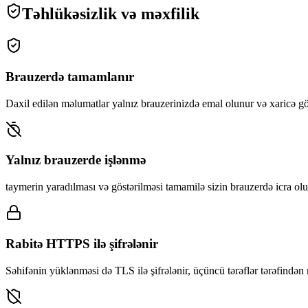
Təhlükəsizlik və məxfilik
Brauzerdə tamamlanır
Daxil edilən məlumatlar yalnız brauzerinizdə emal olunur və xaricə gö
Yalnız brauzerde işlənmə
taymerin yaradılması və göstərilməsi tamamilə sizin brauzerdə icra olu
Rabitə HTTPS ilə şifrələnir
Səhifənin yüklənməsi də TLS ilə şifrələnir, üçüncü tərəflər tərəfind