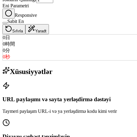
Eni Parametri
Responsive
Sabit En
Sıfırla
Yaradt
0
日
0
時間
0
分
0
秒
Xüsusiyyətlər
URL paylaşımı və sayta yerləşdirmə dəstəyi
Taymeri paylaşım URL-i və ya yerləşdirmə kodu kimi verir
Dizaynı sərbəst tənzimləyin