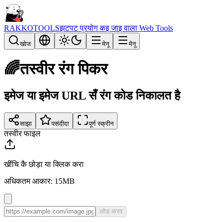
RAKKOTOOLS
झटपट प्रयोग कइ जाइ वाला Web Tools
खोज
मेनू
मेनू
🌈
तस्वीर रंग पिकर
इमेज या इमेज URL सँ रंग कोड निकालत है
साझा
पसंदीदा
पूर्ण स्क्रीन
तस्वीर फाइल
खींचि कै छोड़ा या क्लिक करा
अधिकतम आकार: 15MB
लोड करव