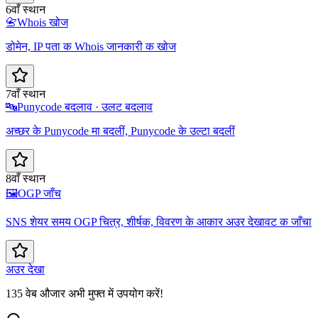
6वाँ स्थान
📇
Whois खोज
डोमेन, IP पता क Whois जानकारी क खोज
7वाँ स्थान
🔤
Punycode बदलाव · उलट बदलाव
अच्छर के Punycode मा बदलीं, Punycode के उल्टा बदलीं
8वाँ स्थान
🖼️
OGP जाँच
SNS शेयर समय OGP चित्र, शीर्षक, विवरण के आकार अउर देखावट क जाँचा
अउर देखा
135 वेब औजार अभी मुफ्त में उपयोग करें!