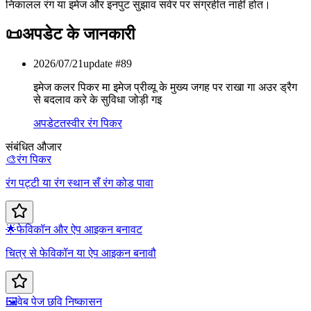
निकालल रंग या इमेज और इनपुट सुझाव सर्वर पर संग्रहीत नाहीं होत।
📜
अपडेट के जानकारी
2026/07/21
update #
89
इमेज कलर पिकर मा इमेज प्रीव्यू के मुख्य जगह पर राखा गा अउर ड्रैग
से बदलाव करे के सुविधा जोड़ी गइ
अपडेट
तस्वीर रंग पिकर
संबंधित औजार
🎨
रंग पिकर
रंग पट्टी या रंग स्थान सँ रंग कोड पावा
🌟
फेविकॉन और ऐप आइकन बनावट
चित्र से फेविकॉन या ऐप आइकन बनावौ
🖼️
वेब पेज छवि निष्कासन