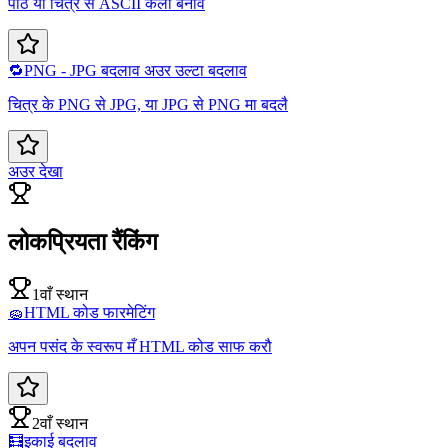
पाठ या चित्र सँ ASCII कला बनावैं
🔁
PNG - JPG बदलाव अउर उल्टा बदलाव
चित्र के PNG से JPG, या JPG से PNG मा बदलै
अउर देखा
लोकप्रियता रैंकिंग
1वाँ स्थान
🧽
HTML कोड फारमेटिंग
अपन पसंद के स्वरूप मँ HTML कोड साफ करौ
2वाँ स्थान
🧮
इकाई बदलाव