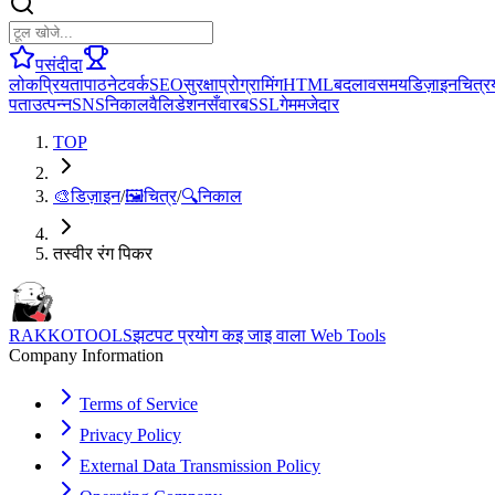
पसंदीदा
लोकप्रियता
पाठ
नेटवर्क
SEO
सुरक्षा
प्रोग्रामिंग
HTML
बदलाव
समय
डिज़ाइन
चित्र
पता
उत्पन्न
SNS
निकाल
वैलिडेशन
सँवारब
SSL
गेम
मजेदार
TOP
🎨
डिज़ाइन
/
🖼️
चित्र
/
🔍
निकाल
तस्वीर रंग पिकर
RAKKOTOOLS
झटपट प्रयोग कइ जाइ वाला Web Tools
Company Information
Terms of Service
Privacy Policy
External Data Transmission Policy