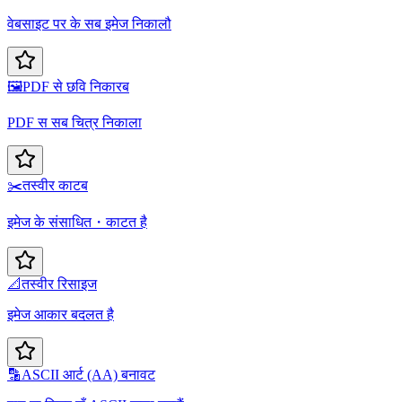
वेबसाइट पर के सब इमेज निकालौ
🖼️
PDF से छवि निकारब
PDF स सब चित्र निकाला
✂️
तस्वीर काटब
इमेज के संसाधित・काटत है
📐
तस्वीर रिसाइज
इमेज आकार बदलत है
🔡
ASCII आर्ट (AA) बनावट