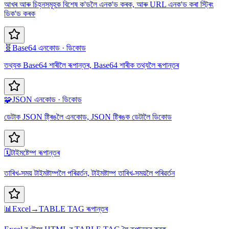
আখৰ আৰু চিহ্নসমূহক বিশেষ ক'ডলৈ এনক'ড কৰক, আৰু URL এনক'ড কৰা স্ট্ৰিং
ডিক'ড কৰক
🧬
Base64 এনকোড · ডিকোড
তথ্যক Base64 শাৰীলৈ ৰূপান্তৰ, Base64 শাৰীক তথ্যলৈ ৰূপান্তৰ
🧩
JSON এনকোড · ডিকোড
ডেটাক JSON ষ্ট্ৰিঙলৈ এনকোড, JSON ষ্ট্ৰিঙক ডেটালৈ ডিকোড
🗓️
টাইমষ্টেম্প ৰূপান্তৰ
তাৰিখ-সময় টাইমষ্টাম্পলৈ পৰিৱৰ্তন, টাইমষ্টাম্প তাৰিখ-সময়লৈ পৰিৱৰ্তন
📊
Excel→TABLE TAG ৰূপান্তৰ