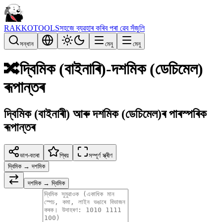
RAKKOTOOLS
সহজে ব্যৱহাৰ কৰিব পৰা ৱেব সঁজুলি
সন্ধান
মেনু
মেনু
🔀
দ্বিমিক (বাইনাৰি)-দশমিক (ডেচিমেল)
ৰূপান্তৰ
দ্বিমিক (বাইনাৰী) আৰু দশমিক (ডেচিমেল)ৰ পাৰস্পৰিক
ৰূপান্তৰ
ভাগ-বতৰা
প্ৰিয়
সম্পূৰ্ণ স্ক্ৰীণ
দ্বিমিক → দশমিক
দশমিক → দ্বিমিক