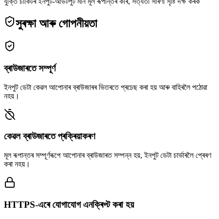
যুক্তি চাৰ্কিটৰ ইনপুট-আউটপুট মান মূল ৰূপান্তৰ কৰি, সত্যতা সাৰণী সৃষ্টি দক্ষ কৰক
সুৰক্ষা আৰু গোপনীয়তা
ব্ৰাউজাৰতে সম্পূৰ্ণ
ইনপুট ডেটা কেৱল আপোনাৰ ব্ৰাউজাৰৰ ভিতৰতে প্ৰচেছ কৰা হয় আৰু বাহিৰলৈ পঠোৱা
নহয়।
কেৱল ব্ৰাউজাৰতে প্ৰক্ৰিয়াকৰণ
মূল ৰূপান্তৰ সম্পূৰ্ণৰূপে আপোনাৰ ব্ৰাউজাৰত সম্পন্ন হয়, ইনপুট ডেটা চাৰ্ভাৰলৈ প্ৰেৰণ
কৰা নহয়।
HTTPS-এৰে যোগাযোগ এনক্ৰিপ্ট কৰা হয়