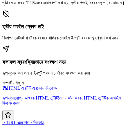
পৃষ্ঠা লোড কৰাও TLS-এৰে এনক্ৰিপ্ট কৰা হয়, তৃতীয় পক্ষই বিষয়বস্তু পঢ়িব নোৱাৰে।
তৃতীয় পক্ষলৈ প্ৰেৰণ নাই
বিজ্ঞাপন নেটৱৰ্ক বা ট্ৰেকাৰৰ দৰে বাহ্যিক সেৱালৈ ইনপুট বিষয়বস্তু প্ৰেৰণ কৰা নহয়।
ফলাফল স্বয়ংক্ৰিয়ভাৱে সংৰক্ষণ নহয়
ৰূপান্তৰৰ ফলাফল বা ইনপুট পৰামৰ্শ চাৰ্ভাৰত সংৰক্ষণ কৰা নহয়।
সম্পৰ্কীয় সঁজুলি
🔣
HTML এনটিটি এনকোড·ডিকোড
ৰূপান্তৰযোগ্য আখৰক HTML এন্টিটিলৈ এনক'ড কৰক, HTML এন্টিটিক আখৰলৈ
ডিক'ড কৰক
🔗
URL এনকোড · ডিকোড