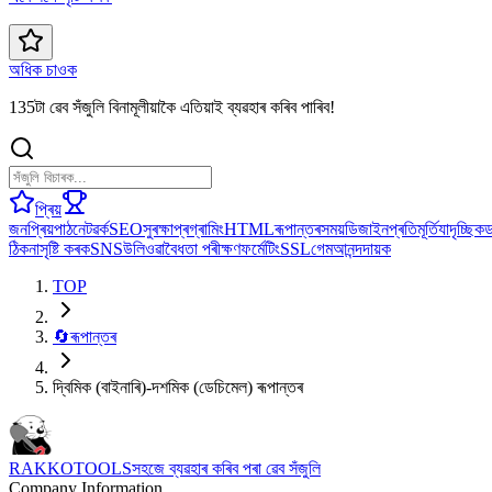
অধিক চাওক
135টা ৱেব সঁজুলি বিনামূলীয়াকৈ এতিয়াই ব্যৱহাৰ কৰিব পাৰিব!
প্ৰিয়
জনপ্ৰিয়
পাঠ
নেটৱৰ্ক
SEO
সুৰক্ষা
প্ৰগ্ৰামিং
HTML
ৰূপান্তৰ
সময়
ডিজাইন
প্ৰতিমূৰ্তি
যাদৃচ্ছিক
ঠিকনা
সৃষ্টি কৰক
SNS
উলিওৱা
বৈধতা পৰীক্ষণ
ফৰ্মেটিং
SSL
গেম
আনন্দদায়ক
TOP
🔄
ৰূপান্তৰ
দ্বিমিক (বাইনাৰি)-দশমিক (ডেচিমেল) ৰূপান্তৰ
RAKKOTOOLS
সহজে ব্যৱহাৰ কৰিব পৰা ৱেব সঁজুলি
Company Information