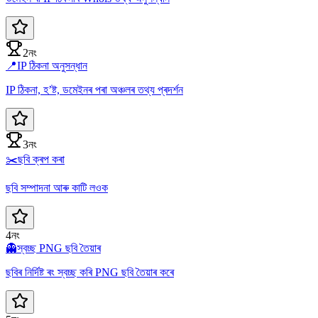
2নং
📍
IP ঠিকনা অনুসন্ধান
IP ঠিকনা, হ’ষ্ট, ডমেইনৰ পৰা অঞ্চলৰ তথ্য প্ৰদৰ্শন
3নং
✂️
ছবি ক্ৰপ কৰা
ছবি সম্পাদনা আৰু কাটি লওক
4নং
👻
স্বচ্ছ PNG ছবি তৈয়াৰ
ছবিৰ নিৰ্দিষ্ট ৰং স্বচ্ছ কৰি PNG ছবি তৈয়াৰ কৰে