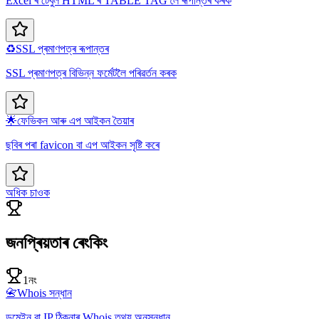
Excel ৰ টেবুল HTML ৰ TABLE TAG লৈ ৰূপান্তৰ কৰক
♻️
SSL প্ৰমাণপত্ৰ ৰূপান্তৰ
SSL প্ৰমাণপত্ৰ বিভিন্ন ফৰ্মেটলৈ পৰিৱৰ্তন কৰক
🌟
ফেভিকন আৰু এপ আইকন তৈয়াৰ
ছবিৰ পৰা favicon বা এপ আইকন সৃষ্টি কৰে
অধিক চাওক
জনপ্ৰিয়তাৰ ৰেংকিং
1নং
📇
Whois সন্ধান
ডমেইন বা IP ঠিকনাৰ Whois তথ্য অনুসন্ধান