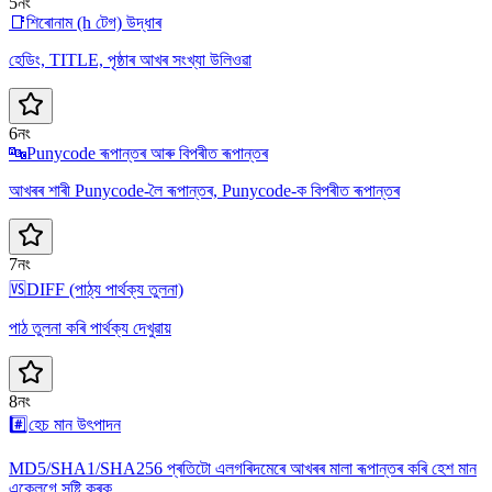
5নং
📑
শিৰোনাম (h টেগ) উদ্ধাৰ
হেডিং, TITLE, পৃষ্ঠাৰ আখৰ সংখ্যা উলিওৱা
6নং
🔤
Punycode ৰূপান্তৰ আৰু বিপৰীত ৰূপান্তৰ
আখৰৰ শাৰী Punycode-লৈ ৰূপান্তৰ, Punycode-ক বিপৰীত ৰূপান্তৰ
7নং
🆚
DIFF (পাঠ্য পাৰ্থক্য তুলনা)
পাঠ তুলনা কৰি পাৰ্থক্য দেখুৱায়
8নং
#️⃣
হেচ মান উৎপাদন
MD5/SHA1/SHA256 প্ৰতিটো এলগৰিদমেৰে আখৰৰ মালা ৰূপান্তৰ কৰি হেশ মান
একেলগে সৃষ্টি কৰক