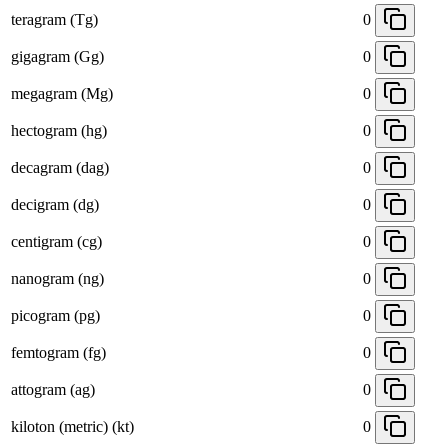
teragram (Tg)
0
gigagram (Gg)
0
megagram (Mg)
0
hectogram (hg)
0
decagram (dag)
0
decigram (dg)
0
centigram (cg)
0
nanogram (ng)
0
picogram (pg)
0
femtogram (fg)
0
attogram (ag)
0
kiloton (metric) (kt)
0