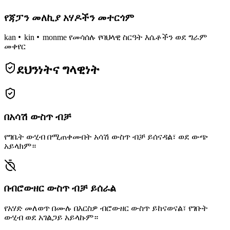
የጃፓን መለኪያ አሃዶችን መተርጎም
kan・kin・monme የመሳሰሉ የባህላዊ ስርዓት እሴቶችን ወደ ግራም
መቀየር
ደህንነትና ግላዊነት
በአሳሽ ውስጥ ብቻ
የግቤት ውሂብ በሚጠቀሙበት አሳሽ ውስጥ ብቻ ይሰናዳል፣ ወደ ውጭ
አይላክም።
በብሮውዘር ውስጥ ብቻ ይሰራል
የአሃድ መለወጥ በሙሉ በእርስዎ ብሮውዘር ውስጥ ይከናወናል፣ የገቡት
ውሂብ ወደ አገልጋይ አይላኩም።