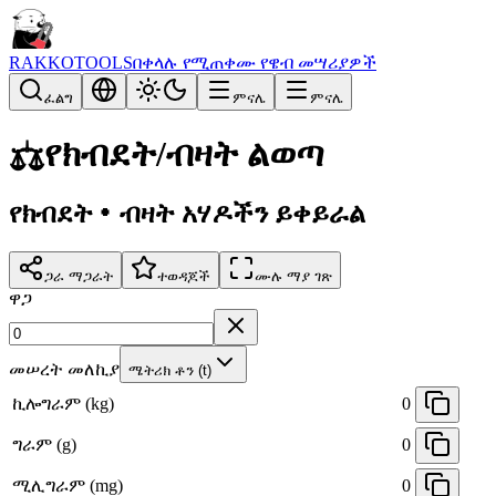
RAKKOTOOLS
በቀላሉ የሚጠቀሙ የዌብ መሣሪያዎች
ፈልግ
ምናሌ
ምናሌ
⚖️
የክብደት/ብዛት ልወጣ
የክብደት・ብዛት አሃዶችን ይቀይራል
ጋራ ማጋራት
ተወዳጆች
ሙሉ ማያ ገጽ
ዋጋ
መሠረት መለኪያ
ሜትሪክ ቶን (t)
ኪሎግራም (kg)
0
ግራም (g)
0
ሚሊግራም (mg)
0