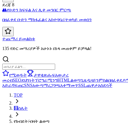
ደረጃ 8
👥
የቡድን ክፍፍል እና ሊቀ መንበር ምርጫ
በዘፈቀደ ቡድን ማከፋፈልና አስተባባሪ/ተወካይ መወሰን
ተጨማሪ ይመልከቱ
135 የድር መሣሪያዎች አሁኑኑ በነጻ መጠቀም ይቻላል!
የሚወዱት
ታዋቂ
ጽሑፍ
አውታረ
መረብ
SEO
ደህንነት
ፕሮግራሚንግ
HTML
ልወጣ
ጊዜ
ዲዛይን
ምስል
በዘፈቀደ
ዶ
አድራሻ
ፍጠር
SNS
አውጣ
ማረጋገጫ
አቀማመጥ
SSL
ጨዋታ
አስደሳች
TOP
🧮
ስሌት
የክብደት/ብዛት ልወጣ