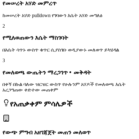
የመሠረት አሃድ መምረጥ
ከመሠረት አሃድ pulldown የገባውን እሴት አሃድ መግለፅ
2
የሚለወጠውን እሴት ማስገባት
በእሴት ሳጥኑ ውስጥ ቁጥር ሲያስገቡ ወዲያውኑ መለወጥ ይካሄዳል
3
የመለወጫ ውጤትን ማረጋገጥ・መቅዳት
በቀኝ በኩል ባለው ዝርዝር ውስጥ የሁሉንም አሃዶች የመለወጫ እሴት
አረጋግጠው ቀድተው መጠቀም
የአጠቃቀም ምሳሌዎች
የውጭ ምግብ አዘገጃጀት መጠን መለወጥ