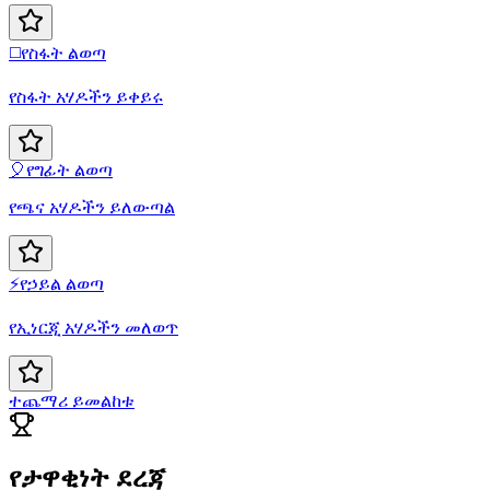
◻️
የስፋት ልወጣ
የስፋት አሃዶችን ይቀይሩ
🎈
የግፊት ልወጣ
የጫና አሃዶችን ይለውጣል
⚡
የኃይል ልወጣ
የኢነርጂ አሃዶችን መለወጥ
ተጨማሪ ይመልከቱ
የታዋቂነት ደረጃ