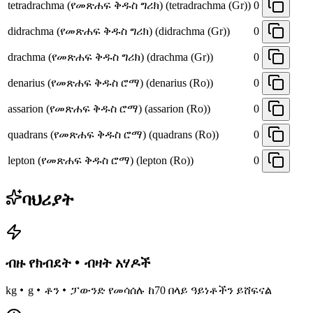
tetradrachma (የመጽሐፍ ቅዱስ ግሪክ) (tetradrachma (Gr))
0
didrachma (የመጽሐፍ ቅዱስ ግሪክ) (didrachma (Gr))
0
drachma (የመጽሐፍ ቅዱስ ግሪክ) (drachma (Gr))
0
denarius (የመጽሐፍ ቅዱስ ሮማ) (denarius (Ro))
0
assarion (የመጽሐፍ ቅዱስ ሮማ) (assarion (Ro))
0
quadrans (የመጽሐፍ ቅዱስ ሮማ) (quadrans (Ro))
0
lepton (የመጽሐፍ ቅዱስ ሮማ) (lepton (Ro))
0
ባህሪያት
ብዙ የክብደት・ብዛት አሃዶች
kg・g・ቶን・ፓውንድ የመሳሰሉ ከ70 በላይ ዓይነቶችን ይሸፍናል