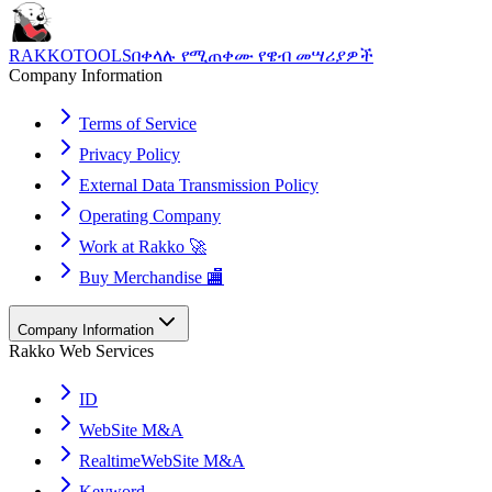
RAKKOTOOLS
በቀላሉ የሚጠቀሙ የዌብ መሣሪያዎች
Company Information
Terms of Service
Privacy Policy
External Data Transmission Policy
Operating Company
Work at Rakko 🚀
Buy Merchandise 🏬
Company Information
Rakko Web Services
ID
WebSite M&A
RealtimeWebSite M&A
Keyword