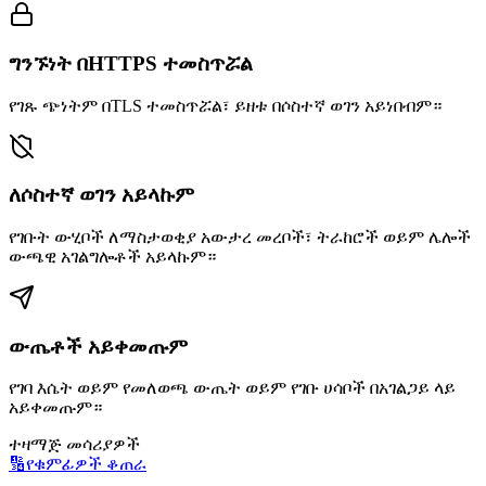
ግንኙነት በHTTPS ተመስጥሯል
የገጹ ጭነትም በTLS ተመስጥሯል፣ ይዘቱ በሶስተኛ ወገን አይነበብም።
ለሶስተኛ ወገን አይላኩም
የገቡት ውሂቦች ለማስታወቂያ አውታረ መረቦች፣ ትራከሮች ወይም ሌሎች
ውጫዊ አገልግሎቶች አይላኩም።
ውጤቶች አይቀመጡም
የገባ እሴት ወይም የመለወጫ ውጤት ወይም የገቡ ሀሳቦች በአገልጋይ ላይ
አይቀመጡም።
ተዛማጅ መሳሪያዎች
🔢
የቁምፊዎች ቆጠራ