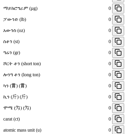
ማይክሮግራም (µg)
0
ፓውንድ (lb)
0
አውንስ (oz)
0
ስቶን (st)
0
ግሬን (gr)
0
ሾርት ቶን (short ton)
0
ሎንግ ቶን (long ton)
0
ካን (貫) (貫)
0
ኪን (斤) (斤)
0
ሞሜ (匁) (匁)
0
carat (ct)
0
atomic mass unit (u)
0