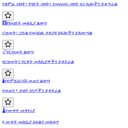
የቁምፊ ብዛት፣ የባይት ብዛት፣ የመስመር ብዛት እና ሌሎችን ይቆጥራል
🧮
የክብደት መለኪያ ልወጣ
ርዝመት፣ ኃይል የመሳሰሉ ተለያዩ ክፍሎችን ይለውጣል
📏
የርዝመት ልወጣ
የርዝመትና የርቀት መለኪያዎችን ይቀይራል
🧪
የድምፅ/ፈሳሽ መጠን ልወጣ
የመጠን・ይዘት አሃዶችን ይቀይራል
🌡️
የሙቀት መቀየሪያ
የ ሙቀት መለኪያ ክፍልን መለወጥ