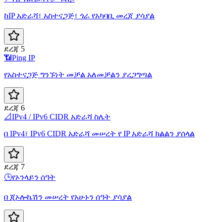
ከIP አድራሻ፣ አስተናጋጅ፣ ጎራ የአካባቢ መረጃ ያሳያል
ደረጃ 5
📶
Ping IP
የአስተናጋጅ ግንኙነት መቻል አለመቻልን ያረጋግጣል
ደረጃ 6
📐
IPv4 / IPv6 CIDR አድራሻ ስሌት
በ IPv4፣ IPv6 CIDR አድራሻ መሠረት የ IP አድራሻ ክልልን ያሰላል
ደረጃ 7
🕒
የኦንላይን ሰዓት
በ ጂኦሎኬሽን መሠረት የአሁኑን ሰዓት ያሳያል