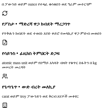
በ ፓውንድ ወይም ounce የተጻፈ ቁሳቁስን ወደ ግራም መተርጎም
የፖስታ・ማድረሻ ዋጋ ክብደት ማረጋገጥ
የጥቅሉን ክብደት ወደ ተወሰነ አሃድ ቀይሮ የመላኪያ ዋጋ ምድብ መወሰን
የሳይንስ・ፊዚክስ ትምህርት ድጋፍ
atomic mass unit ወይም የሰማይ አካላት ብዛት የቁጥር ስፋትን በ kg
መሠረት መረዳት
የጌጣጌጥ・ውድ ብረት መለኪያ
carat ወይም troy ፓውንድን ወደ ቅርብ አሃዶች መቀየር