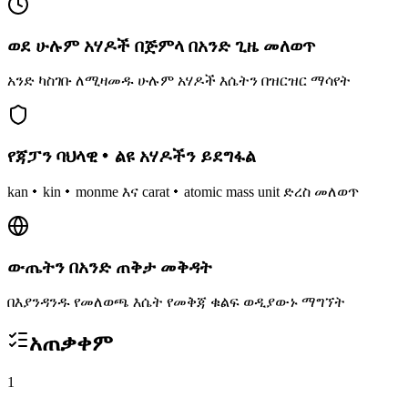
ወደ ሁሉም አሃዶች በጅምላ በአንድ ጊዜ መለወጥ
አንድ ካስገቡ ለሚዛመዱ ሁሉም አሃዶች እሴትን በዝርዝር ማሳየት
የጃፓን ባህላዊ・ልዩ አሃዶችን ይደግፋል
kan・kin・monme እና carat・atomic mass unit ድረስ መለወጥ
ውጤትን በአንድ ጠቅታ መቅዳት
በእያንዳንዱ የመለወጫ እሴት የመቅጃ ቁልፍ ወዲያውኑ ማግኘት
አጠቃቀም
1