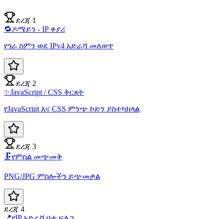
ደረጃ 1
🔁
ዶሜይን - IP ቀያሪ
የጎራ ስምን ወደ IPv4 አድራሻ መለወጥ
ደረጃ 2
✨
JavaScript / CSS ቅርጸት
የJavaScript እና CSS ምንጭ ኮድን ያስተካክላል
ደረጃ 3
🗜️
የምስል መጭመቅ
PNG/JPG ምስሎችን ይጭመቃል
ደረጃ 4
📍
የIP አድራሻ ቦታ ፍለጋ