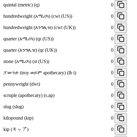
quintal (metric) (q)
0
hundredweight (አሜሪካ) (cwt (US))
0
hundredweight (እንግሊዝ) (cwt (UK))
0
quarter (አሜሪካ) (qr (US))
0
quarter (እንግሊዝ) (qr (UK))
0
stone (አሜሪካ) (st (US))
0
ፓውንድ (troy ወይም apothecary) (lb t)
0
pennyweight (dwt)
0
scruple (apothecary) (s.ap)
0
slug (slug)
0
kilopound (kip)
0
kip (キップ)
0