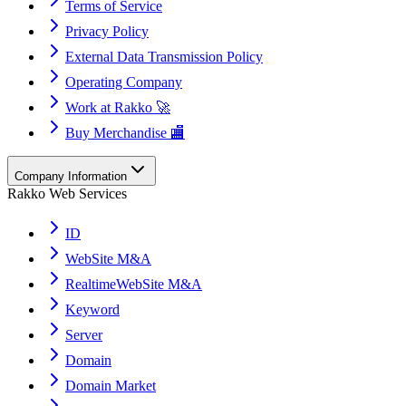
Terms of Service
Privacy Policy
External Data Transmission Policy
Operating Company
Work at Rakko 🚀
Buy Merchandise 🏬
Company Information
Rakko Web Services
ID
WebSite M&A
RealtimeWebSite M&A
Keyword
Server
Domain
Domain Market