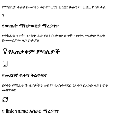
የማስኬጃ ቁልፍ በመጫን ወይም Ctrl+Enter ሁሉንም URL ይከፍታል
3
የውጤት ማስታወቂያ ማረጋገጥ
የተከፈቱ ብዛት በቶስት ይታያል፣ ሲታገድ ደግሞ ብዛቱና የፍቃድ ሂደቱ
በመመሪያው ላይ ይታያል
የአጠቃቀም ምሳሌዎች
የመደበኛ ፍተሻ ቅልጥፍና
በየቀኑ የሚፈተሹ ዜናዎችን ወይም የአስተዳደር ገጾችን በአንድ ላይ ከፍቶ
መዘዋወር
የ link ዝርዝር አሰራር ማረጋገጥ