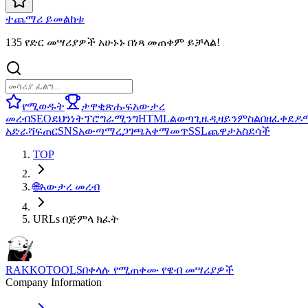
ተጨማሪ ይመልከቱ
135 የድር መሣሪያዎች አሁኑኑ በነጻ መጠቀም ይቻላል!
የሚወዱት
ታዋቂ
ጽሑፍ
አውታረ
መረብ
SEO
ደህንነት
ፕሮግራሚንግ
HTML
ልወጣ
ጊዜ
ዲዛይን
ምስል
በዘፈቀደ
ዶ
አድራሻ
ፍጠር
SNS
አውጣ
ማረጋገጫ
አቀማመጥ
SSL
ጨዋታ
አስደሳች
TOP
🌐
አውታረ መረብ
URLs በጅምላ ክፈት
RAKKOTOOLS
በቀላሉ የሚጠቀሙ የዌብ መሣሪያዎች
Company Information