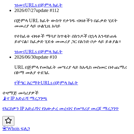
ዝመና
URLs በጅምላ ክፈት
2026/07/27
update #
112
በጅምላ URL ክፈት ውስጥ የታገዱ ብዛቶችን በፈቃድ ሂደት
መመሪያ ላይ ሁልጊዜ አሳይ
የተከፈቱ ብዛቶች ማሳያ ከጥቂት ሰከንዶች በኋላ እንዳይጠፋ
ይሆናል፣ ከፈቃድ ሂደቱ መመሪያ ጋር በአንድ ቦታ ላይ ይቆያል።
ዝመና
URLs በጅምላ ክፈት
2026/06/30
update #
10
URL በጅምላ የመክፈት መሣሪያ ላይ ከአዲስ መስመር በተጨማሪ
በኮማ መለያ ተደገፈ
የችግር እርማት
URLs በጅምላ ክፈት
ተዛማጅ መሳሪያዎች
📡
የ IP አድራሻ ማረጋገጫ
የእርስዎን IP አድራሻና የአውታረ መረብና የመሣሪያ መረጃ ማረጋገጥ
📇
Whois ፍለጋ