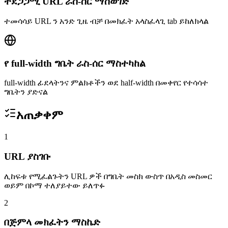
ተደጋጋሚ URL ራስ-ሰር ማስወገድ
ተመሳሳይ URL ን አንድ ጊዜ ብቻ በመክፈት አላስፈላጊ tab ይከለክላል
የ full-width ግቤት ራስ-ሰር ማስተካከል
full-width ፊደላትንና ምልክቶችን ወደ half-width በመቀየር የተሳሳተ
ግቤትን ያድናል
አጠቃቀም
1
URL ያስገቡ
ሊከፍቱ የሚፈልጉትን URL ዎች በግቤት መስክ ውስጥ በአዲስ መስመር
ወይም በኮማ ተለያይተው ይለጥፉ
2
በጅምላ መክፈትን ማስኬድ