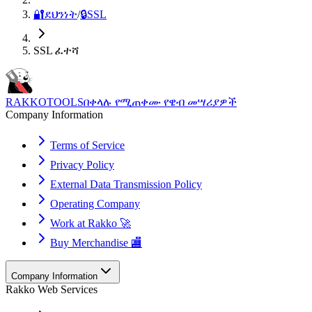
🔐
ደህንነት
/
🔒
SSL
SSL ፈተሻ
RAKKOTOOLS
በቀላሉ የሚጠቀሙ የዌብ መሣሪያዎች
Company Information
Terms of Service
Privacy Policy
External Data Transmission Policy
Operating Company
Work at Rakko 🚀
Buy Merchandise 🏬
Company Information
Rakko Web Services