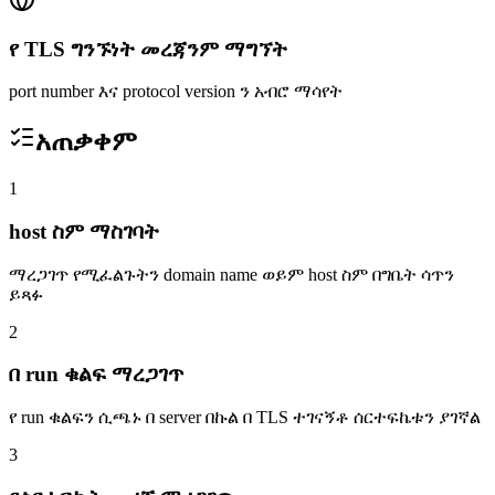
የ TLS ግንኙነት መረጃንም ማግኘት
port number እና protocol version ን አብሮ ማሳየት
አጠቃቀም
1
host ስም ማስገባት
ማረጋገጥ የሚፈልጉትን domain name ወይም host ስም በግቤት ሳጥን
ይጻፉ
2
በ run ቁልፍ ማረጋገጥ
የ run ቁልፍን ሲጫኑ በ server በኩል በ TLS ተገናኝቶ ሰርተፍኬቱን ያገኛል
3