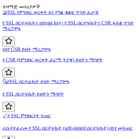
ተዛማጅ መሳሪያዎች
🤝
SSL የምስክር ወረቀት እና የግል ቁልፍ ጥንድ ፈታሽ
የ SSL ሰርተፍኬትና private key፣ የ SSL ሰርተፍኬትና CSR ፋይል ጥንድ
ማረጋገጫ
📜
የ CSR ይዘት ማረጋገጫ
የ CSR (የምስክር ወረቀት ፊርማ ጥያቄ) ይዘትን ማሳየት
🔍
የSSL ሰርተፊኬት ይዘት ማረጋገጫ
የ SSL ሰርተፍኬት ይዘትን ማሳየት
🪄
የ SSL ምስክርነት ፍጠር
ራስ-የተፈረመ የ SSL ሰርተፍኬት (self-signed ሰርተፍኬት) በነፃ መፍጠር