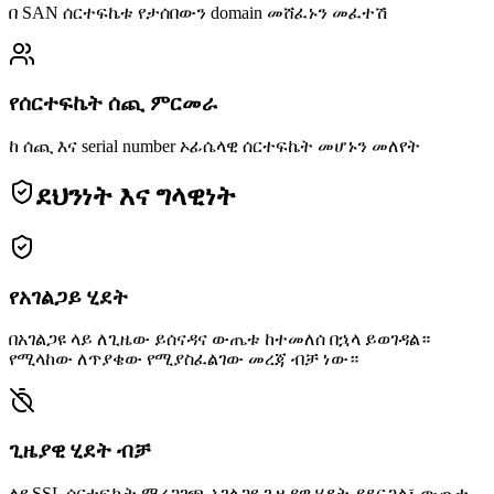
በ SAN ሰርተፍኬቱ የታሰበውን domain መሸፈኑን መፈተሽ
የሰርተፍኬት ሰጪ ምርመራ
ከ ሰጪ እና serial number ኦፊሴላዊ ሰርተፍኬት መሆኑን መለየት
ደህንነት እና ግላዊነት
የአገልጋይ ሂደት
በአገልጋዩ ላይ ለጊዜው ይሰናዳና ውጤቱ ከተመለሰ በኋላ ይወገዳል።
የሚላከው ለጥያቄው የሚያስፈልገው መረጃ ብቻ ነው።
ጊዜያዊ ሂደት ብቻ
ለየ SSL ሰርተፍኬት ማረጋገጫ አገልጋዩ ጊዜያዊ ሂደት ያደርጋል፣ ውጤቱ