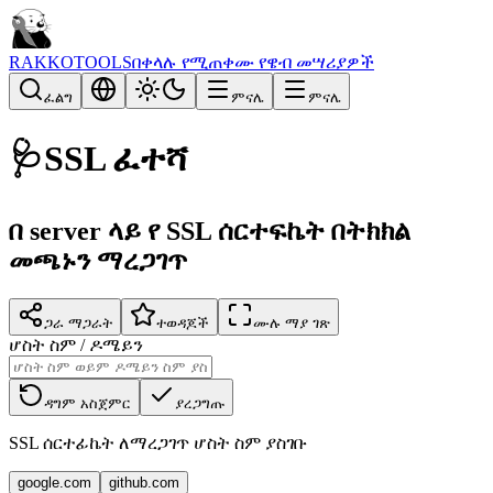
RAKKOTOOLS
በቀላሉ የሚጠቀሙ የዌብ መሣሪያዎች
ፈልግ
ምናሌ
ምናሌ
🩺
SSL ፈተሻ
በ server ላይ የ SSL ሰርተፍኬት በትክክል
መጫኑን ማረጋገጥ
ጋራ ማጋራት
ተወዳጆች
ሙሉ ማያ ገጽ
ሆስት ስም / ዶሜይን
ዳግም አስጀምር
ያረጋግጡ
SSL ሰርተፊኬት ለማረጋገጥ ሆስት ስም ያስገቡ
google.com
github.com