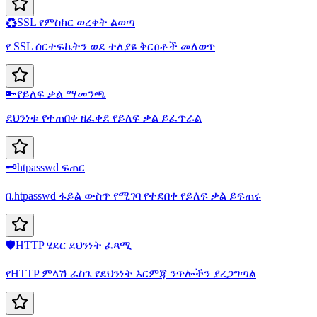
♻️
SSL የምስክር ወረቀት ልወጣ
የ SSL ሰርተፍኬትን ወደ ተለያዩ ቅርፀቶች መለወጥ
🔑
የይለፍ ቃል ማመንጫ
ደህንነቱ የተጠበቀ ዘፈቀደ የይለፍ ቃል ይፈጥራል
🗝️
htpasswd ፍጠር
በ.htpasswd ፋይል ውስጥ የሚገባ የተደበቀ የይለፍ ቃል ይፍጠሩ
🛡️
HTTP ሄደር ደህንነት ፈጻሚ
የHTTP ምላሽ ራስጌ የደህንነት እርምጃ ንጥሎችን ያረጋግጣል