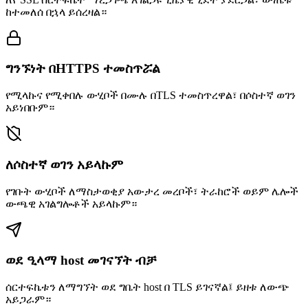
ከተመለሰ በኋላ ይሰረዛል።
ግንኙነት በHTTPS ተመስጥሯል
የሚላኩና የሚቀበሉ ውሂቦች በሙሉ በTLS ተመስጥረዋል፣ በሶስተኛ ወገን
አይነበቡም።
ለሶስተኛ ወገን አይላኩም
የገቡት ውሂቦች ለማስታወቂያ አውታረ መረቦች፣ ትራከሮች ወይም ሌሎች
ውጫዊ አገልግሎቶች አይላኩም።
ወደ ዒላማ host መገናኘት ብቻ
ሰርተፍኬቱን ለማግኘት ወደ ግቤት host በ TLS ይገናኛል፤ ይዘቱ ለውጭ
አይጋራም።