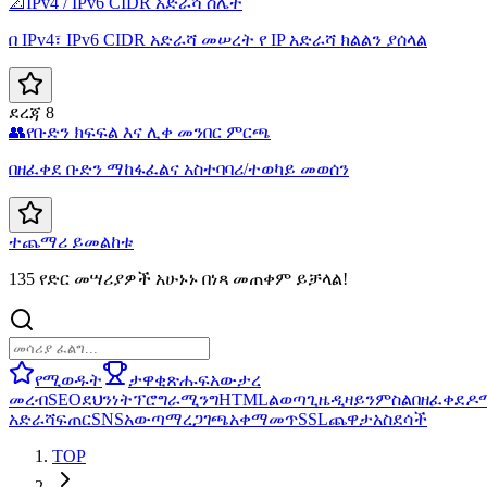
📐
IPv4 / IPv6 CIDR አድራሻ ስሌት
በ IPv4፣ IPv6 CIDR አድራሻ መሠረት የ IP አድራሻ ክልልን ያሰላል
ደረጃ 8
👥
የቡድን ክፍፍል እና ሊቀ መንበር ምርጫ
በዘፈቀደ ቡድን ማከፋፈልና አስተባባሪ/ተወካይ መወሰን
ተጨማሪ ይመልከቱ
135 የድር መሣሪያዎች አሁኑኑ በነጻ መጠቀም ይቻላል!
የሚወዱት
ታዋቂ
ጽሑፍ
አውታረ
መረብ
SEO
ደህንነት
ፕሮግራሚንግ
HTML
ልወጣ
ጊዜ
ዲዛይን
ምስል
በዘፈቀደ
ዶ
አድራሻ
ፍጠር
SNS
አውጣ
ማረጋገጫ
አቀማመጥ
SSL
ጨዋታ
አስደሳች
TOP