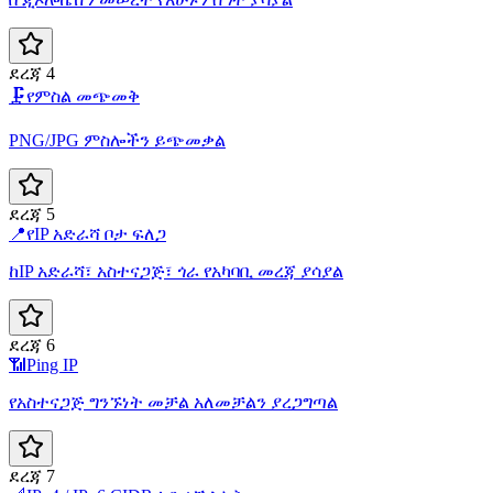
ደረጃ 4
🗜️
የምስል መጭመቅ
PNG/JPG ምስሎችን ይጭመቃል
ደረጃ 5
📍
የIP አድራሻ ቦታ ፍለጋ
ከIP አድራሻ፣ አስተናጋጅ፣ ጎራ የአካባቢ መረጃ ያሳያል
ደረጃ 6
📶
Ping IP
የአስተናጋጅ ግንኙነት መቻል አለመቻልን ያረጋግጣል
ደረጃ 7