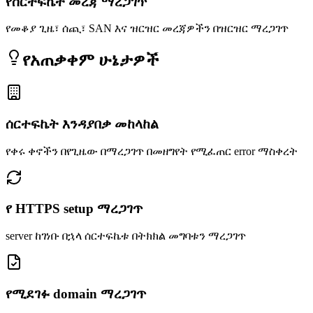
የሰርተፍኬት መረጃ ማረጋገጥ
የመቆያ ጊዜ፣ ሰጪ፣ SAN እና ዝርዝር መረጃዎችን በዝርዝር ማረጋገጥ
የአጠቃቀም ሁኔታዎች
ሰርተፍኬት እንዳያበቃ መከላከል
የቀሩ ቀኖችን በየጊዜው በማረጋገጥ በመዘግየት የሚፈጠር error ማስቀረት
የ HTTPS setup ማረጋገጥ
server ከገነቡ በኋላ ሰርተፍኬቱ በትክክል መግባቱን ማረጋገጥ
የሚደገፉ domain ማረጋገጥ