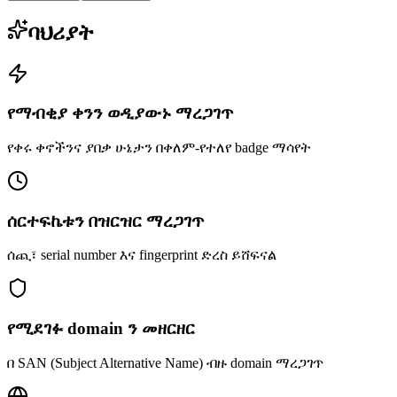
ባህሪያት
የማብቂያ ቀንን ወዲያውኑ ማረጋገጥ
የቀሩ ቀኖችንና ያበቃ ሁኔታን በቀለም-የተለየ badge ማሳየት
ሰርተፍኬቱን በዝርዝር ማረጋገጥ
ሰጪ፣ serial number እና fingerprint ድረስ ይሸፍናል
የሚደገፉ domain ን መዘርዘር
በ SAN (Subject Alternative Name) ብዙ domain ማረጋገጥ