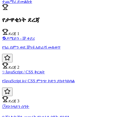
ተጨማሪ ይመልከቱ
የታዋቂነት ደረጃ
ደረጃ 1
🔁
ዶሜይን - IP ቀያሪ
የጎራ ስምን ወደ IPv4 አድራሻ መለወጥ
ደረጃ 2
✨
JavaScript / CSS ቅርጸት
የJavaScript እና CSS ምንጭ ኮድን ያስተካክላል
ደረጃ 3
🕒
የኦንላይን ሰዓት
በ ጂኦሎኬሽን መሠረት የአሁኑን ሰዓት ያሳያል