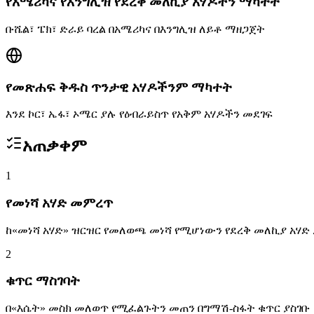
የአሜሪካና የእንግሊዝ የደረቅ መለኪያ አሃዶችን ማካተት
ቡሼል፣ ፔክ፣ ድራይ ባረል በአሜሪካና በእንግሊዝ ለይቶ ማዘጋጀት
የመጽሐፍ ቅዱስ ጥንታዊ አሃዶችንም ማካተት
እንደ ኮር፣ ኤፋ፣ ኦሜር ያሉ የዕብራይስጥ የአቅም አሃዶችን መደገፍ
አጠቃቀም
1
የመነሻ አሃድ መምረጥ
ከ«መነሻ አሃድ» ዝርዝር የመለወጫ መነሻ የሚሆነውን የደረቅ መለኪያ አሃ
2
ቁጥር ማስገባት
በ«እሴት» መስክ መለወጥ የሚፈልጉትን መጠን በግማሽ-ስፋት ቁጥር ያስገቡ