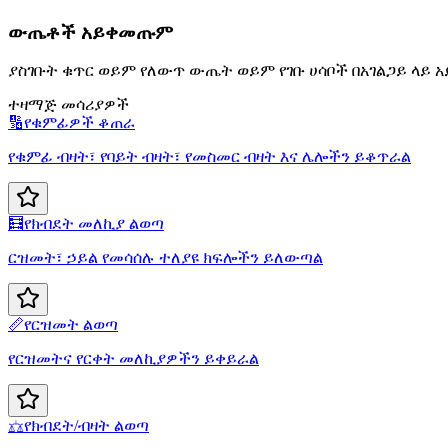
ውጤቶች አይቀመጡም
ያስገቡት ቁጥር ወይም የለውጥ ውጤት ወይም የገቡ ሀሳቦች በአገልጋይ ላይ
ተዛማጅ መሳሪያዎች
🔢
የቁምፊዎች ቆጠራ
የቁምፊ ብዛት፣ የባይት ብዛት፣ የመስመር ብዛት እና ሌሎችን ይቆጥራል
🧮
የክብደት መለኪያ ልወጣ
ርዝመት፣ ኃይል የመሳሰሉ ተለያዩ ክፍሎችን ይለውጣል
📏
የርዝመት ልወጣ
የርዝመትና የርቀት መለኪያዎችን ይቀይራል
⚖️
የክብደት/ብዛት ልወጣ