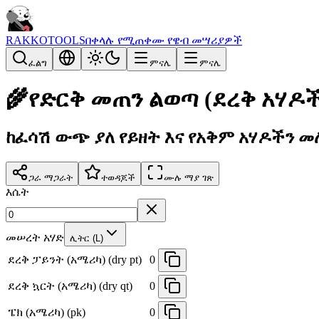
RAKKOTOOLS
በቀላሉ የሚጠቀሙ የዌብ መሣሪያዎች
ፈልግ
ምናሌ
ምናሌ
🌾
የድርቅ መጠን ልወጣ (ደረቅ አሃዶች
ከፈሳሽ ውጭ ያለ የይዘት እና የአቅም አሃዶችን 
ጋራ ማጋራት
ተወዳጆች
ሙሉ ማያ ገጽ
እሴት
መሠረት አሃድ
ሊትር (L)
ደረቅ ፓይንት (አሜሪካ) (dry pt)
0
ደረቅ ኳርት (አሜሪካ) (dry qt)
0
ፔክ (አሜሪካ) (pk)
0