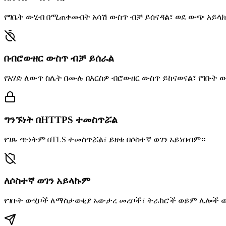
የግቤት ውሂብ በሚጠቀሙበት አሳሽ ውስጥ ብቻ ይሰናዳል፣ ወደ ውጭ አይላ
በብሮውዘር ውስጥ ብቻ ይሰራል
የአሃድ ለውጥ ስሌት በሙሉ በእርስዎ ብሮውዘር ውስጥ ይከናወናል፣ የገቡት 
ግንኙነት በHTTPS ተመስጥሯል
የገጹ ጭነትም በTLS ተመስጥሯል፣ ይዘቱ በሶስተኛ ወገን አይነበብም።
ለሶስተኛ ወገን አይላኩም
የገቡት ውሂቦች ለማስታወቂያ አውታረ መረቦች፣ ትራከሮች ወይም ሌሎች 