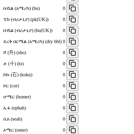
ቡሼል (አሜሪካ) (bu)
0
ፔክ (ብሪታኒያ) (pk(UK))
0
ቡሼል (ብሪታኒያ) (bu(UK))
0
ደረቅ በርሜል (አሜሪካ) (dry bbl)
0
ሾ (升) (sho)
0
ቶ (斗) (to)
0
ኮኩ (石) (koku)
0
ኮር (cor)
0
ሆሜር (homer)
0
ኤፋ (ephah)
0
ሴአ (seah)
0
ኦሜር (omer)
0