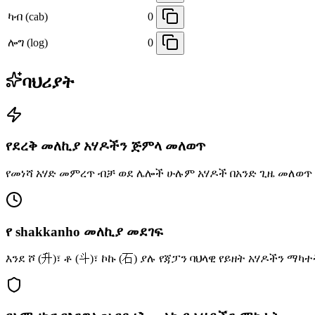
ካብ (cab)
0
ሎግ (log)
0
ባህሪያት
የደረቅ መለኪያ አሃዶችን ጅምላ መለወጥ
የመነሻ አሃድ መምረጥ ብቻ ወደ ሌሎች ሁሉም አሃዶች በአንድ ጊዜ መለወጥ
የ shakkanho መለኪያ መደገፍ
እንደ ሾ (升)፣ ቶ (斗)፣ ኮኩ (石) ያሉ የጃፓን ባህላዊ የይዘት አሃዶችን ማካ