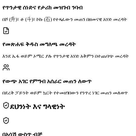
የጥንታዊ ሰነድና የታሪክ መዝገብ ንባብ
በሾ (升)፣ ቶ (斗)፣ ኮኩ (石) የተጻፈውን መጠን በዘመናዊ አሃድ መረዳት
የመጽሐፍ ቅዱስ መግለጫ መረዳት
እንደ ኤፋ ወይም ኦሜር ያሉ የጥንታዊ አሃድ አቅምን በተጨባጭ መረዳት
የውጭ አገር የምግብ አሰራር መጠን ለውጥ
በደረቅ ፓይንት ወይም ኳርት የተመዘገበውን የንጥረ ነገር መጠን መለወጥ
ደህንነት እና ግላዊነት
በአሳሽ ውስጥ ብቻ