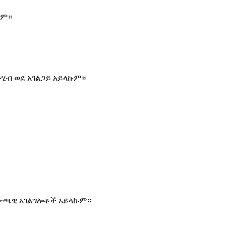
ክም።
ውሂብ ወደ አገልጋይ አይላኩም።
ውጫዊ አገልግሎቶች አይላኩም።