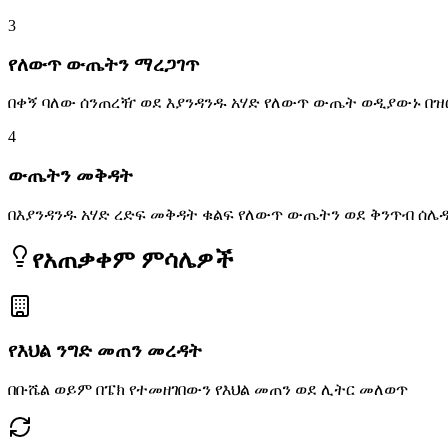
3
የለውጥ ውጤትን ማረጋገጥ
በቀኝ ባለው ሰንጠረዥ ወደ እያንዳንዱ አሃድ የለውጥ ውጤት ወዲያውኑ በዝ
4
ውጤትን መቅዳት
በእያንዳንዱ አሃድ ረድፍ መቅዳት ቁልፍ የለውጥ ውጤትን ወደ ቅንጥብ ሰሌ
የአጠቃቀም ምሳሌዎች
የእህል ንግድ መጠን መረዳት
በቡሼል ወይም በፔክ የተመዘገበውን የእህል መጠን ወደ ሊትር መለወጥ