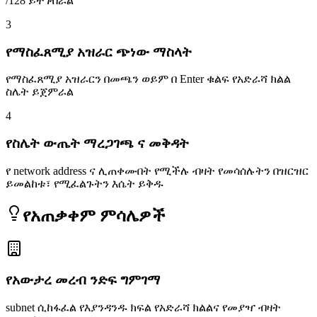
/128 ይተገብራል
3
የማስፈጸሚያ አዝራር ጭነው ማስላት
የማስፈጸሚያ አዝራርን በመጫን ወይም በ Enter ቁልፍ የአድራሻ ክልል
ስሌት ይጀምራል
4
የስሌት ውጤት ማረጋገጫ ና መቅዳት
የ network address ና ሊጠቀሙበት የሚችሉ ብዛት የመሳሰሉትን በዝርዝር
ይመልከቱ፣ የሚፈልጉትን እሴት ይቅዱ
የአጠቃቀም ምሳሌዎች
የአውታረ መረብ ንድፍ ግምገማ
subnet ሲከፋፈል የእያንዳንዱ ክፍል የአድራሻ ክልልና የመያዣ ብዛት