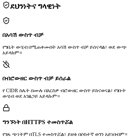
ደህንነትና ግላዊነት
በአሳሽ ውስጥ ብቻ
የግቤት ውሂብ በሚጠቀሙበት አሳሽ ውስጥ ብቻ ይሰናዳል፣ ወደ ውጭ
አይላክም።
በብሮውዘር ውስጥ ብቻ ይሰራል
የ CIDR ስሌት በሙሉ በእርስዎ ብሮውዘር ውስጥ ይከናወናል፣ የገቡት
ውሂብ ወደ አገልጋይ አይላኩም።
ግንኙነት በHTTPS ተመስጥሯል
የገጹ ጭነትም በTLS ተመስጥሯል፣ ይዘቱ በሶስተኛ ወገን አይነበብም።