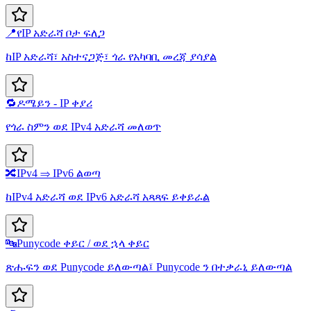
📍
የIP አድራሻ ቦታ ፍለጋ
ከIP አድራሻ፣ አስተናጋጅ፣ ጎራ የአካባቢ መረጃ ያሳያል
🔁
ዶሜይን - IP ቀያሪ
የጎራ ስምን ወደ IPv4 አድራሻ መለወጥ
🔀
IPv4 ⇒ IPv6 ልወጣ
ከIPv4 አድራሻ ወደ IPv6 አድራሻ አጻጻፍ ይቀይራል
🔤
Punycode ቀይር / ወደ ኋላ ቀይር
ጽሑፍን ወደ Punycode ይለውጣል፤ Punycode ን በተቃራኒ ይለውጣል