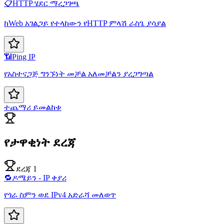
📋
HTTP ሄደር ማረጋገጫ
ከWeb አገልጋይ የተላከውን የHTTP ምላሽ ራስጌ ያሳያል
📶
Ping IP
የአስተናጋጅ ግንኙነት መቻል አለመቻልን ያረጋግጣል
ተጨማሪ ይመልከቱ
የታዋቂነት ደረጃ
ደረጃ 1
🔁
ዶሜይን - IP ቀያሪ
የጎራ ስምን ወደ IPv4 አድራሻ መለወጥ