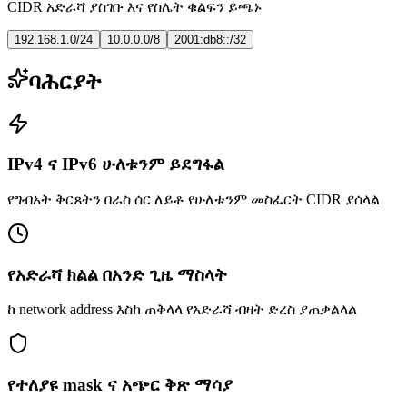
CIDR አድራሻ ያስገቡ እና የስሌት ቁልፍን ይጫኑ
192.168.1.0/24
10.0.0.0/8
2001:db8::/32
ባሕርያት
IPv4 ና IPv6 ሁለቱንም ይደግፋል
የግብአት ቅርጸትን በራስ ሰር ለይቶ የሁለቱንም መስፈርት CIDR ያሰላል
የአድራሻ ክልል በአንድ ጊዜ ማስላት
ከ network address እስከ ጠቅላላ የአድራሻ ብዛት ድረስ ያጠቃልላል
የተለያዩ mask ና አጭር ቅጽ ማሳያ