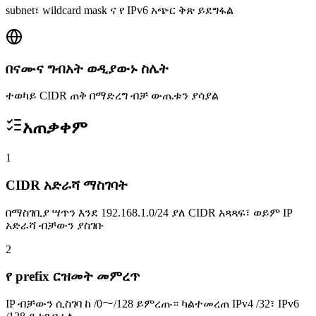
subnet፣ wildcard mask ና የ IPv6 አጭር ቅጽ ይደግፋል
በናሙና ግብአት ወዲያውኑ ስሌት
ተወካይ CIDR ጠቅ በማድረግ ብቻ ውጤቱን ያሳያል
አጠቃቀም
1
CIDR አድራሻ ማስገባት
በማስገቢያ ሣጥን እንደ 192.168.1.0/24 ያለ CIDR አጻጻፍ፣ ወይም IP
አድራሻ ብቻውን ያስገቡ
2
የ prefix ርዝመት መምረጥ
IP ብቻውን ሲስገባ ከ /0〜/128 ይምረጡ። ካልተመረጠ IPv4 /32፣ IPv6