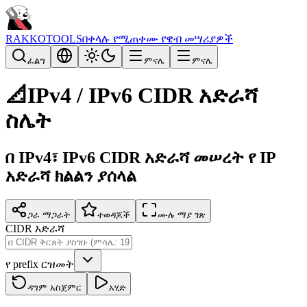
RAKKOTOOLS
በቀላሉ የሚጠቀሙ የዌብ መሣሪያዎች
ፈልግ
ምናሌ
ምናሌ
📐
IPv4 / IPv6 CIDR አድራሻ
ስሌት
በ IPv4፣ IPv6 CIDR አድራሻ መሠረት የ IP
አድራሻ ክልልን ያሰላል
ጋራ ማጋራት
ተወዳጆች
ሙሉ ማያ ገጽ
CIDR አድራሻ
የ prefix ርዝመት
ዳግም አስጀምር
አሂድ