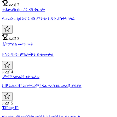
ደረጃ 2
✨
JavaScript / CSS ቅርጸት
የJavaScript እና CSS ምንጭ ኮድን ያስተካክላል
ደረጃ 3
🗜️
የምስል መጭመቅ
PNG/JPG ምስሎችን ይጭመቃል
ደረጃ 4
📍
የIP አድራሻ ቦታ ፍለጋ
ከIP አድራሻ፣ አስተናጋጅ፣ ጎራ የአካባቢ መረጃ ያሳያል
ደረጃ 5
📶
Ping IP
የአስተናጋጅ ግንኙነት መቻል አለመቻልን ያረጋግጣል