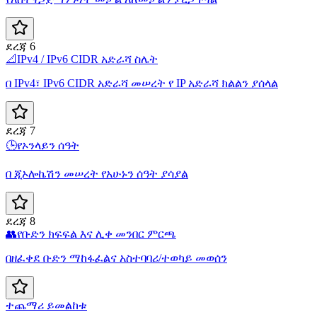
ደረጃ 6
📐
IPv4 / IPv6 CIDR አድራሻ ስሌት
በ IPv4፣ IPv6 CIDR አድራሻ መሠረት የ IP አድራሻ ክልልን ያሰላል
ደረጃ 7
🕒
የኦንላይን ሰዓት
በ ጂኦሎኬሽን መሠረት የአሁኑን ሰዓት ያሳያል
ደረጃ 8
👥
የቡድን ክፍፍል እና ሊቀ መንበር ምርጫ
በዘፈቀደ ቡድን ማከፋፈልና አስተባባሪ/ተወካይ መወሰን
ተጨማሪ ይመልከቱ