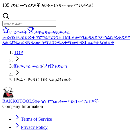
135 የድር መሣሪያዎች አሁኑኑ በነጻ መጠቀም ይቻላል!
የሚወዱት
ታዋቂ
ጽሑፍ
አውታረ
መረብ
SEO
ደህንነት
ፕሮግራሚንግ
HTML
ልወጣ
ጊዜ
ዲዛይን
ምስል
በዘፈቀደ
ዶ
አድራሻ
ፍጠር
SNS
አውጣ
ማረጋገጫ
አቀማመጥ
SSL
ጨዋታ
አስደሳች
TOP
🌐
አውታረ መረብ
/
📍
የIP አድራሻ
IPv4 / IPv6 CIDR አድራሻ ስሌት
RAKKOTOOLS
በቀላሉ የሚጠቀሙ የዌብ መሣሪያዎች
Company Information
Terms of Service
Privacy Policy