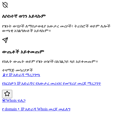
ለሶስተኛ ወገን አይላኩም
የገቡት ውሂቦች ለማስታወቂያ አውታረ መረቦች፣ ትራከሮች ወይም ሌሎች
ውጫዊ አገልግሎቶች አይላኩም።
ውጤቶች አይቀመጡም
የስሌት ውጤት ወይም የገቡ ሀሳቦች በአገልጋይ ላይ አይቀመጡም።
ተዛማጅ መሳሪያዎች
📡
የ IP አድራሻ ማረጋገጫ
የእርስዎን IP አድራሻና የአውታረ መረብና የመሣሪያ መረጃ ማረጋገጥ
📇
Whois ፍለጋ
የ domain・IP አድራሻ Whois መረጃ መፈለግ