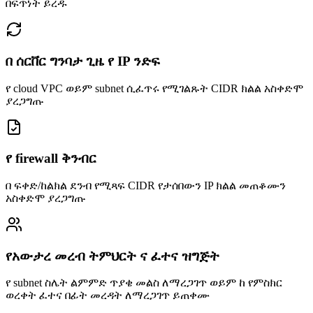
በፍጥነት ይረዱ
በ ሰርቨር ግንባታ ጊዜ የ IP ንድፍ
የ cloud VPC ወይም subnet ሲፈጥሩ የሚገልጹት CIDR ክልል አስቀድሞ
ያረጋግጡ
የ firewall ቅንብር
በ ፍቀድ/ከልክል ደንብ የሚጻፍ CIDR የታሰበውን IP ክልል መጠቆሙን
አስቀድሞ ያረጋግጡ
የአውታረ መረብ ትምህርት ና ፈተና ዝግጅት
የ subnet ስሌት ልምምድ ጥያቄ መልስ ለማረጋገጥ ወይም ከ የምስክር
ወረቀት ፈተና በፊት መረዳት ለማረጋገጥ ይጠቀሙ