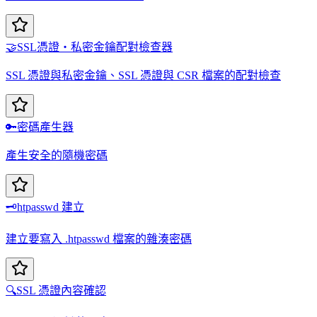
🤝
SSL憑證・私密金鑰配對檢查器
SSL 憑證與私密金鑰、SSL 憑證與 CSR 檔案的配對檢查
🔑
密碼產生器
產生安全的隨機密碼
🗝️
htpasswd 建立
建立要寫入 .htpasswd 檔案的雜湊密碼
🔍
SSL 憑證內容確認