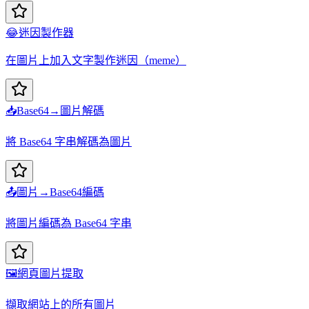
😂
迷因製作器
在圖片上加入文字製作迷因（meme）
📥
Base64→圖片解碼
將 Base64 字串解碼為圖片
📤
圖片→Base64編碼
將圖片編碼為 Base64 字串
🖼️
網頁圖片提取
擷取網站上的所有圖片