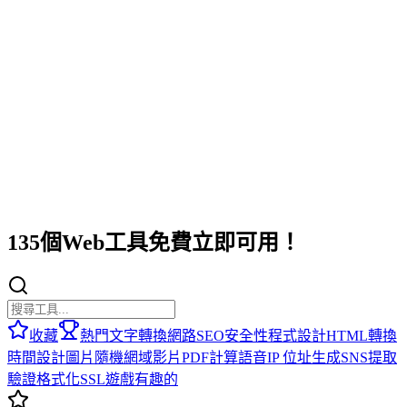
135個Web工具免費立即可用！
收藏
熱門
文字轉換
網路
SEO
安全性
程式設計
HTML
轉換
時間
設計
圖片
隨機
網域
影片
PDF
計算
語音
IP 位址
生成
SNS
提取
驗證
格式化
SSL
遊戲
有趣的