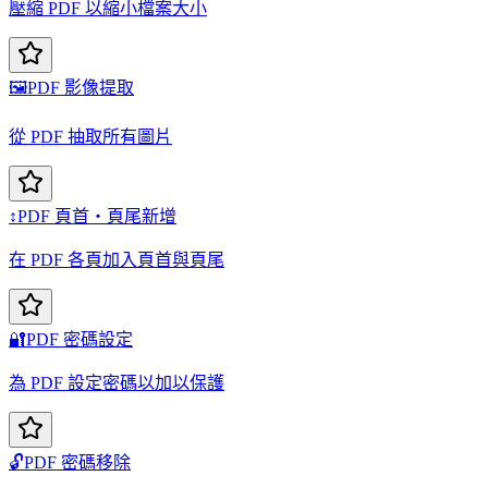
壓縮 PDF 以縮小檔案大小
🖼️
PDF 影像提取
從 PDF 抽取所有圖片
↕️
PDF 頁首・頁尾新增
在 PDF 各頁加入頁首與頁尾
🔐
PDF 密碼設定
為 PDF 設定密碼以加以保護
🔓
PDF 密碼移除