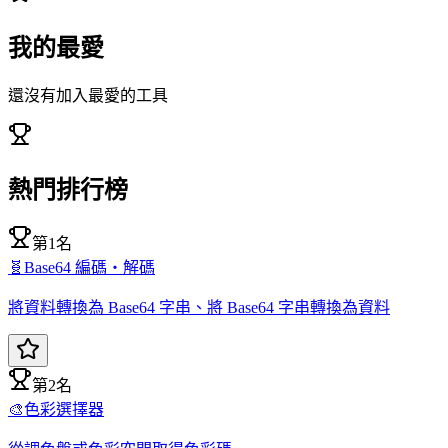
我的最愛
還沒有加入最愛的工具
熱門排行榜
第1名
🧬
Base64 編碼・解碼
將資料轉換為 Base64 字串、將 Base64 字串轉換為資料
第2名
🎨
色彩選擇器