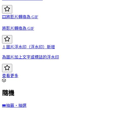
🎞️
將影片轉換為 GIF
將影片轉換為 GIF
💧
圖片浮水印（浮水印）新增
為圖片加上文字或標誌的浮水印
查看更多
🎲
隨機
🎟️
抽籤・抽選