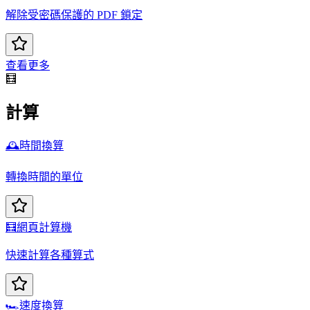
解除受密碼保護的 PDF 鎖定
查看更多
🧮
計算
🕰️
時間換算
轉換時間的單位
🧮
網頁計算機
快速計算各種算式
🏎️
速度換算