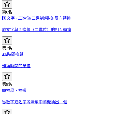
第6名
1️⃣
文字 - 二進位(二進制)轉換·反向轉換
純文字與 2 進位（二進位）的相互轉換
第7名
🕰️
時間換算
轉換時間的單位
第8名
🎟️
抽籤・抽選
從數字或名字等清單中隨機抽出 1 個