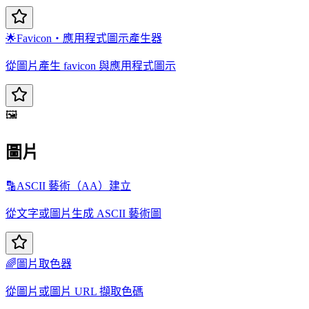
🌟
Favicon・應用程式圖示產生器
從圖片產生 favicon 與應用程式圖示
🖼️
圖片
🔡
ASCII 藝術（AA）建立
從文字或圖片生成 ASCII 藝術圖
🌈
圖片取色器
從圖片或圖片 URL 擷取色碼