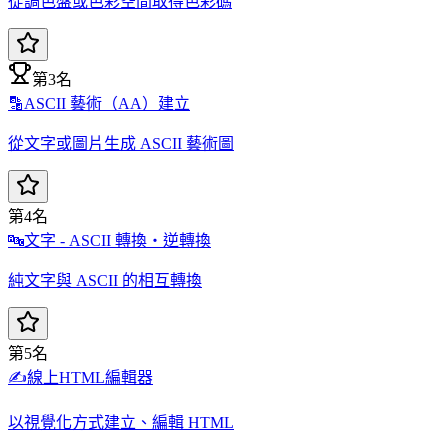
從調色盤或色彩空間取得色彩碼
第3名
🔡
ASCII 藝術（AA）建立
從文字或圖片生成 ASCII 藝術圖
第4名
🔤
文字 - ASCII 轉換・逆轉換
純文字與 ASCII 的相互轉換
第5名
✍️
線上HTML編輯器
以視覺化方式建立、編輯 HTML