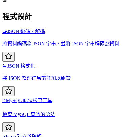
程式設計
🧩
JSON 編碼・解碼
將資料編碼為 JSON 字串，並將 JSON 字串解碼為資料
📘
JSON 格式化
將 JSON 整理得易讀並加以驗證
🗄️
MySQL 語法檢查工具
檢查 MySQL 查詢的語法
📅
cron 建立與確認