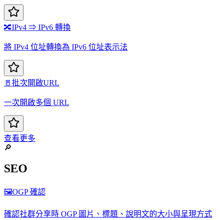
🔀
IPv4 ⇒ IPv6 轉換
將 IPv4 位址轉換為 IPv6 位址表示法
🚪
批次開啟URL
一次開啟多個 URL
查看更多
🔎
SEO
🖼️
OGP 確認
確認社群分享時 OGP 圖片、標題、說明文的大小與呈現方式