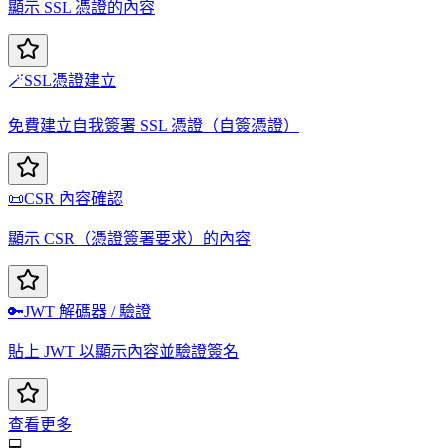
顯示 SSL 憑證的內容
🪄
SSL憑證建立
免費建立自我簽署 SSL 憑證（自簽憑證）
📜
CSR 內容確認
顯示 CSR（憑證簽署要求）的內容
🔑
JWT 解碼器 / 驗證
貼上 JWT 以顯示內容並驗證簽名
查看更多
💻