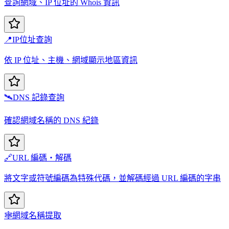
查詢網域、IP 位址的 Whois 資訊
📍
IP位址查詢
依 IP 位址、主機、網域顯示地區資訊
🛰️
DNS 記錄查詢
確認網域名稱的 DNS 紀錄
🔗
URL 編碼・解碼
將文字或符號編碼為特殊代碼，並解碼經過 URL 編碼的字串
🕸️
網域名稱提取