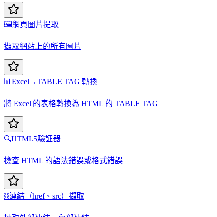
🖼️
網頁圖片提取
擷取網站上的所有圖片
📊
Excel→TABLE TAG 轉換
將 Excel 的表格轉換為 HTML 的 TABLE TAG
🔍
HTML5驗証器
檢查 HTML 的語法錯誤或格式錯誤
⛓️
連結（href、src）擷取