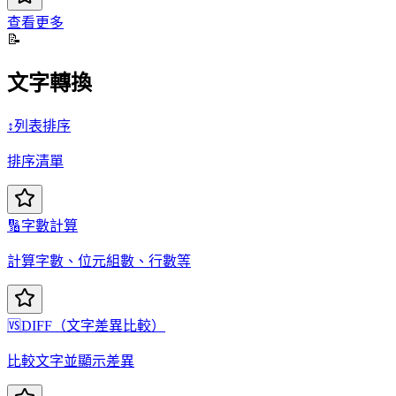
查看更多
📝
文字轉換
↕️
列表排序
排序清單
🔢
字數計算
計算字數、位元組數、行數等
🆚
DIFF（文字差異比較）
比較文字並顯示差異