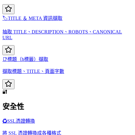
🏷️
TITLE ＆ META 資訊擷取
抽取 TITLE、DESCRIPTION、ROBOTS、CANONICAL
URL
📑
標題（h標籤）擷取
擷取標題、TITLE、頁面字數
🔐
安全性
♻️
SSL憑證轉換
將 SSL 憑證轉換成各種格式