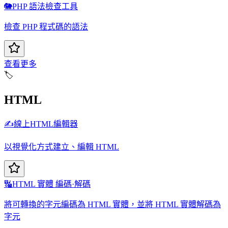
🐘
PHP 語法檢查工具
檢查 PHP 程式碼的語法
查看更多
🏷️
HTML
✍️
線上HTML編輯器
以視覺化方式建立、編輯 HTML
🔣
HTML 實體 編碼·解碼
將可轉換的字元編碼為 HTML 實體，並將 HTML 實體解碼為
字元