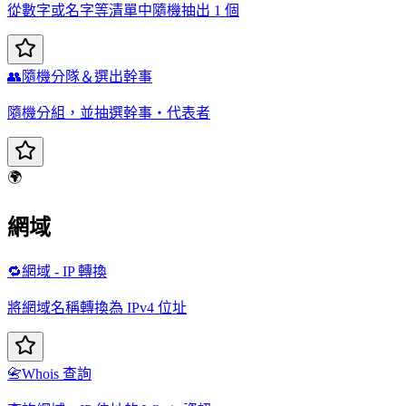
從數字或名字等清單中隨機抽出 1 個
👥
隨機分隊＆選出幹事
隨機分組，並抽選幹事・代表者
🌍
網域
🔁
網域 - IP 轉換
將網域名稱轉換為 IPv4 位址
📇
Whois 查詢