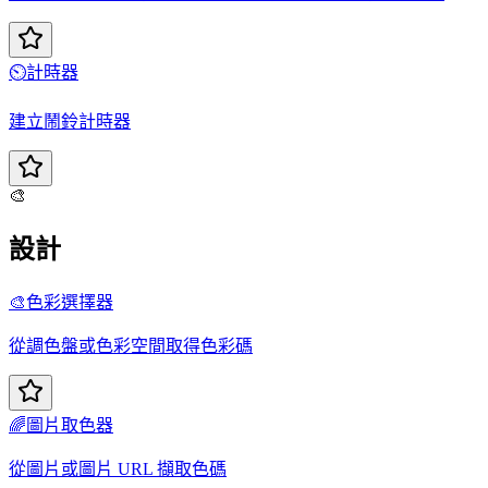
⏲️
計時器
建立鬧鈴計時器
🎨
設計
🎨
色彩選擇器
從調色盤或色彩空間取得色彩碼
🌈
圖片取色器
從圖片或圖片 URL 擷取色碼