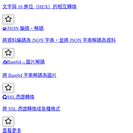
文字與 16 進位（HEX）的相互轉換
🧩
JSON 編碼・解碼
將資料編碼為 JSON 字串，並將 JSON 字串解碼為資料
📥
Base64→圖片解碼
將 Base64 字串解碼為圖片
♻️
SSL憑證轉換
將 SSL 憑證轉換成各種格式
查看更多