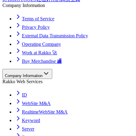
Company Information
Terms of Service
Privacy Policy
External Data Transmission Policy
Operating Company
Work at Rakko 🚀
Buy Merchandise 🏬
Company Information
Rakko Web Services
ID
WebSite M&A
RealtimeWebSite M&A
Keyword
Server