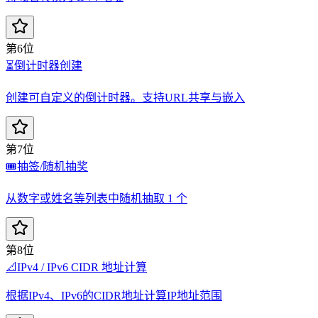
第6位
⏳
倒计时器创建
创建可自定义的倒计时器。支持URL共享与嵌入
第7位
🎟️
抽签/随机抽奖
从数字或姓名等列表中随机抽取 1 个
第8位
📐
IPv4 / IPv6 CIDR 地址计算
根据IPv4、IPv6的CIDR地址计算IP地址范围