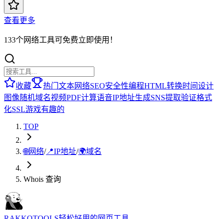
查看更多
133个网络工具可免费立即使用！
收藏
热门
文本
网络
SEO
安全性
编程
HTML
转换
时间
设计
图像
随机
域名
视频
PDF
计算
语音
IP地址
生成
SNS
提取
验证
格式
化
SSL
游戏
有趣的
TOP
🌐
网络
/
📍
IP地址
/
🌍
域名
Whois 查询
RAKKOTOOLS
轻松好用的网页工具