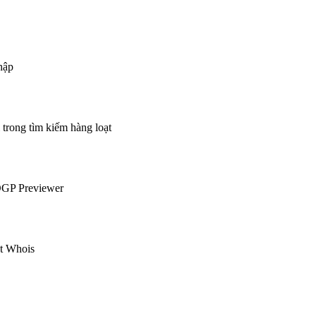
hập
 trong tìm kiếm hàng loạt
OGP Previewer
ạt Whois