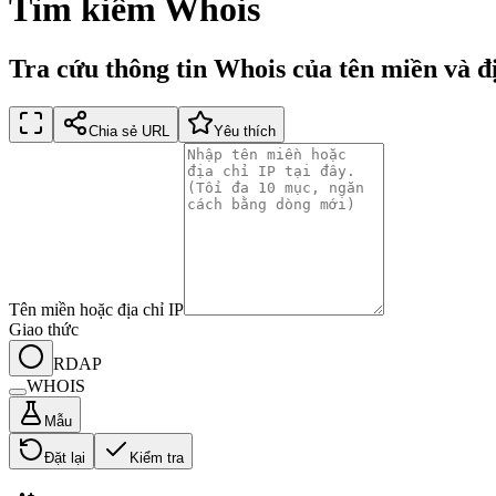
Tìm kiếm Whois
Tra cứu thông tin Whois của tên miền và đị
Chia sẻ URL
Yêu thích
Tên miền hoặc địa chỉ IP
Giao thức
RDAP
WHOIS
Mẫu
Đặt lại
Kiểm tra