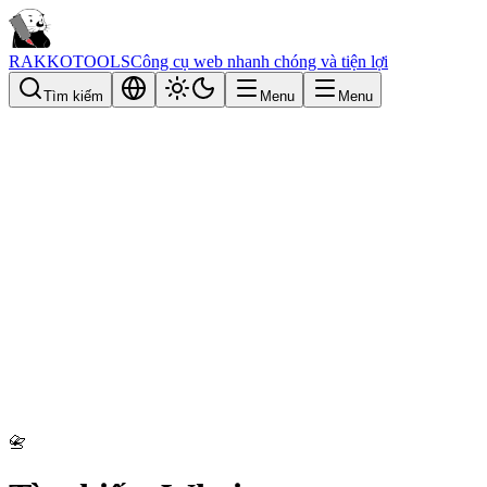
RAKKOTOOLS
Công cụ web nhanh chóng và tiện lợi
Tìm kiếm
Menu
Menu
📇