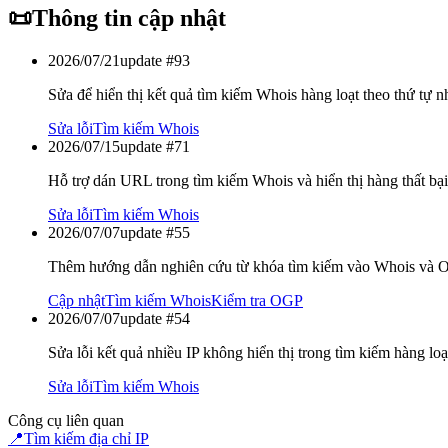
📜
Thông tin cập nhật
2026/07/21
update #
93
Sửa để hiển thị kết quả tìm kiếm Whois hàng loạt theo thứ tự n
Sửa lỗi
Tìm kiếm Whois
2026/07/15
update #
71
Hỗ trợ dán URL trong tìm kiếm Whois và hiển thị hàng thất bại
Sửa lỗi
Tìm kiếm Whois
2026/07/07
update #
55
Thêm hướng dẫn nghiên cứu từ khóa tìm kiếm vào Whois và 
Cập nhật
Tìm kiếm Whois
Kiểm tra OGP
2026/07/07
update #
54
Sửa lỗi kết quả nhiều IP không hiển thị trong tìm kiếm hàng lo
Sửa lỗi
Tìm kiếm Whois
Công cụ liên quan
📍
Tìm kiếm địa chỉ IP