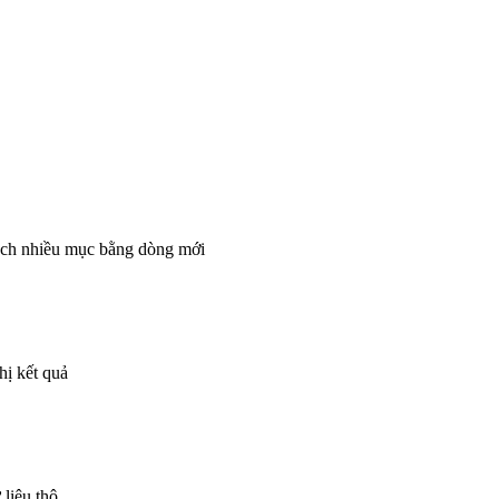
cách nhiều mục bằng dòng mới
hị kết quả
 liệu thô