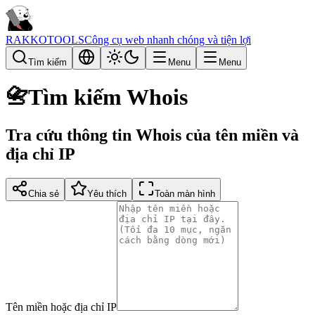
RAKKOTOOLS
Công cụ web nhanh chóng và tiện lợi
Tìm kiếm
Menu
Menu
📇
Tìm kiếm Whois
Tra cứu thông tin Whois của tên miền và
địa chỉ IP
Chia sẻ
Yêu thích
Toàn màn hình
Tên miền hoặc địa chỉ IP