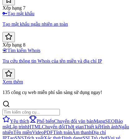
Xếp hạng 7
🔑
Tạo mật khẩu
Tạo mật khẩu ngẫu nhiên an toàn
Xếp hạng 8
📇
Tìm kiếm Whois
Tra cứu thông tin Whois của tên miền và địa chỉ IP
Xem thêm
135 công cụ web miễn phí sẵn sàng sử dụng ngay!
Yêu thích
Phổ biến
Chuyển đổi văn bản
Mạng
SEO
Bảo
mật
Lập trình
HTML
Chuyển đổi
Thời gian
Thiết kế
Hình ảnh
Ngẫu
nhiên
Tên miền
Video
PDF
Tính toán
Âm thanh
Địa chỉ
IP
Tạo
SNS
Trích xuất
Xác thực
Định dạng
SSL
Trò chơi
Vui vẻ