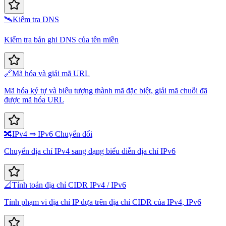
🛰️
Kiểm tra DNS
Kiểm tra bản ghi DNS của tên miền
🔗
Mã hóa và giải mã URL
Mã hóa ký tự và biểu tượng thành mã đặc biệt, giải mã chuỗi đã
được mã hóa URL
🔀
IPv4 ⇒ IPv6 Chuyển đổi
Chuyển địa chỉ IPv4 sang dạng biểu diễn địa chỉ IPv6
📐
Tính toán địa chỉ CIDR IPv4 / IPv6
Tính phạm vi địa chỉ IP dựa trên địa chỉ CIDR của IPv4, IPv6