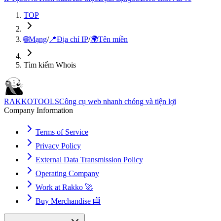
TOP
🌐
Mạng
/
📍
Địa chỉ IP
/
🌍
Tên miền
Tìm kiếm Whois
RAKKOTOOLS
Công cụ web nhanh chóng và tiện lợi
Company Information
Terms of Service
Privacy Policy
External Data Transmission Policy
Operating Company
Work at Rakko 🚀
Buy Merchandise 🏬