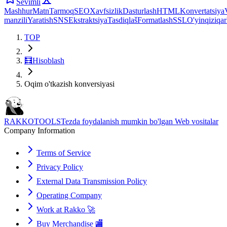
Sevimli
Mashhur
Matn
Tarmoq
SEO
Xavfsizlik
Dasturlash
HTML
Konvertatsiya
manzili
Yaratish
SNS
Ekstraktsiya
Tasdiqlaš
Formatlash
SSL
O'yin
qiziqar
TOP
🧮
Hisoblash
Oqim o'tkazish konversiyasi
RAKKOTOOLS
Tezda foydalanish mumkin bo'lgan Web vositalar
Company Information
Terms of Service
Privacy Policy
External Data Transmission Policy
Operating Company
Work at Rakko 🚀
Buy Merchandise 🏬