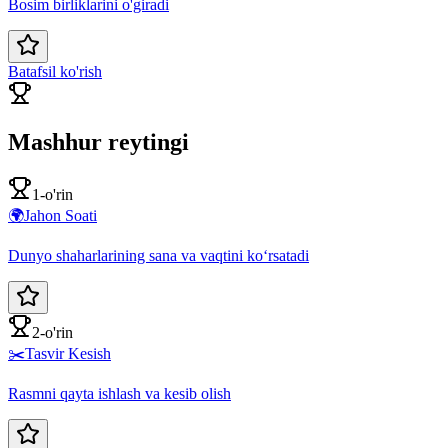
Bosim birliklarini o'giradi
Batafsil ko'rish
Mashhur reytingi
1-o'rin
🌍
Jahon Soati
Dunyo shaharlarining sana va vaqtini ko‘rsatadi
2-o'rin
✂️
Tasvir Kesish
Rasmni qayta ishlash va kesib olish