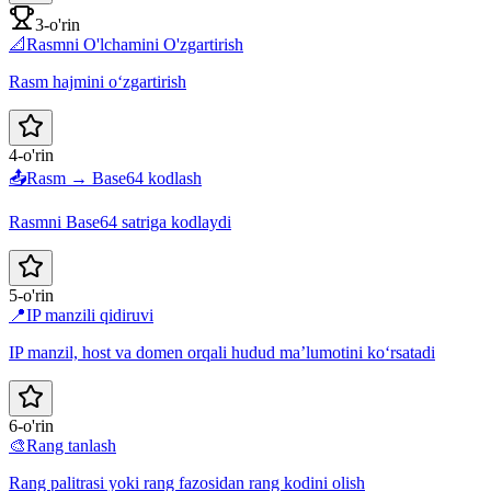
3-o'rin
📐
Rasmni O'lchamini O'zgartirish
Rasm hajmini oʻzgartirish
4-o'rin
📤
Rasm → Base64 kodlash
Rasmni Base64 satriga kodlaydi
5-o'rin
📍
IP manzili qidiruvi
IP manzil, host va domen orqali hudud ma’lumotini ko‘rsatadi
6-o'rin
🎨
Rang tanlash
Rang palitrasi yoki rang fazosidan rang kodini olish