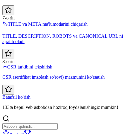
7-o'rin
🏷️
TITLE va META ma'lumotlarini chiqarish
TITLE, DESCRIPTION, ROBOTS va CANONICAL URL ni
ajratib oladi
8-o'rin
📜
CSR tarkibini tekshirish
CSR (sertifikat imzolash so'rovi) mazmunini ko'rsatish
Batafsil ko'rish
133ta bepul veb-asbobdan hoziroq foydalanishingiz mumkin!