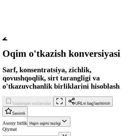
🌊
Oqim o'tkazish konversiyasi
Sarf, konsentratsiya, zichlik,
qovushqoqlik, sirt tarangligi va
o'tkazuvchanlik birliklarini hisoblash
Saqlangan sozlamalar
URLni bagʻlashtirish
Sevimli
Asosiy birlik
Hajm oqimi tezligi
Qiymat