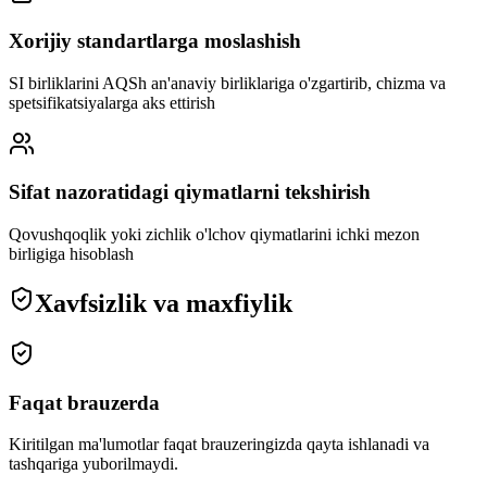
Xorijiy standartlarga moslashish
SI birliklarini AQSh an'anaviy birliklariga o'zgartirib, chizma va
spetsifikatsiyalarga aks ettirish
Sifat nazoratidagi qiymatlarni tekshirish
Qovushqoqlik yoki zichlik o'lchov qiymatlarini ichki mezon
birligiga hisoblash
Xavfsizlik va maxfiylik
Faqat brauzerda
Kiritilgan ma'lumotlar faqat brauzeringizda qayta ishlanadi va
tashqariga yuborilmaydi.