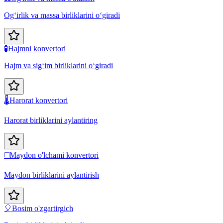
Og‘irlik va massa birliklarini o‘giradi
🧪
Hajmni konvertori
Hajm va sig‘im birliklarini o‘giradi
🌡️
Harorat konvertori
Harorat birliklarini aylantiring
◻️
Maydon o'lchami konvertori
Maydon birliklarini aylantirish
🎈
Bosim o'zgartirgich