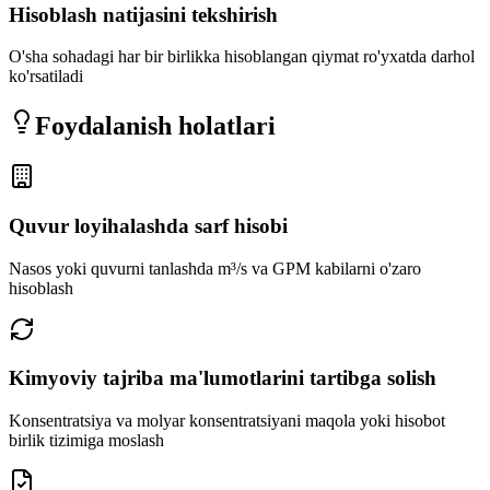
Hisoblash natijasini tekshirish
O'sha sohadagi har bir birlikka hisoblangan qiymat ro'yxatda darhol
ko'rsatiladi
Foydalanish holatlari
Quvur loyihalashda sarf hisobi
Nasos yoki quvurni tanlashda m³/s va GPM kabilarni o'zaro
hisoblash
Kimyoviy tajriba ma'lumotlarini tartibga solish
Konsentratsiya va molyar konsentratsiyani maqola yoki hisobot
birlik tizimiga moslash