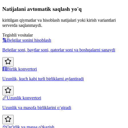
Natijalani avtomatik saqlash yo'q
kiritilgan qiymatlar va hisoblash natijalari yoki kirish variantlari
serverda saqlanmaydi.
Tegishli vositalar
🔢
Belgilar sonini hisoblash
Belgilar soni, baytlar soni, qatorlar soni va boshqalarni sanaydi
🧮
Birlik konvertori
Uzunlik, kuch kabi turli birliklarni aylantiradi
📏
Uzunlik konvertori
Uzunlik va masofa birliklarini o‘giradi
⚖️
Og'irlik va massa o'tkazish