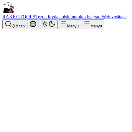
RAKKOTOOLS
Tezda foydalanish mumkin bo'lgan Web vositalar
Qidirish
Menyu
Menyu