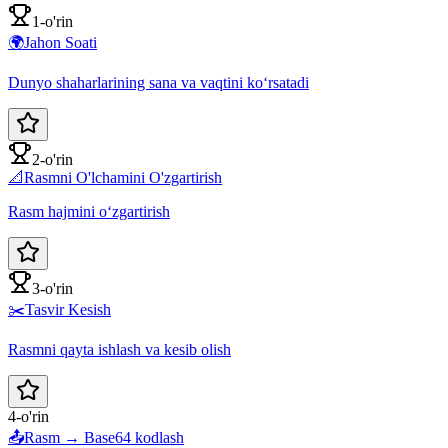
1-o'rin
🌍
Jahon Soati
Dunyo shaharlarining sana va vaqtini ko‘rsatadi
2-o'rin
📐
Rasmni O'lchamini O'zgartirish
Rasm hajmini oʻzgartirish
3-o'rin
✂️
Tasvir Kesish
Rasmni qayta ishlash va kesib olish
4-o'rin
📤
Rasm → Base64 kodlash