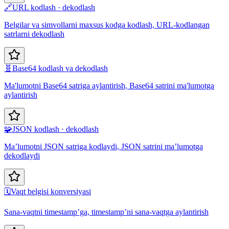
🔗
URL kodlash · dekodlash
Belgilar va simvollarni maxsus kodga kodlash, URL-kodlangan
satrlarni dekodlash
🧬
Base64 kodlash va dekodlash
Ma'lumotni Base64 satriga aylantirish, Base64 satrini ma'lumotga
aylantirish
🧩
JSON kodlash · dekodlash
Ma’lumotni JSON satriga kodlaydi, JSON satrini ma’lumotga
dekodlaydi
🗓️
Vaqt belgisi konversiyasi
Sana-vaqtni timestamp’ga, timestamp’ni sana-vaqtga aylantirish