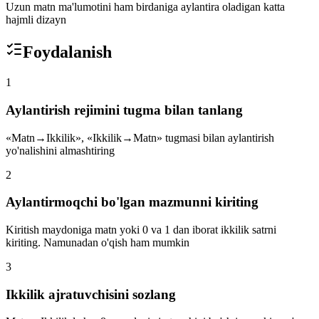
Uzun matn ma'lumotini ham birdaniga aylantira oladigan katta
hajmli dizayn
Foydalanish
1
Aylantirish rejimini tugma bilan tanlang
«Matn→Ikkilik», «Ikkilik→Matn» tugmasi bilan aylantirish
yo'nalishini almashtiring
2
Aylantirmoqchi bo'lgan mazmunni kiriting
Kiritish maydoniga matn yoki 0 va 1 dan iborat ikkilik satrni
kiriting. Namunadan o'qish ham mumkin
3
Ikkilik ajratuvchisini sozlang