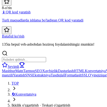
8-o'rin
📱
QR kod yaratish
Turli maqsadlarda ishlatsa bo'ladigan QR kod yaratadi
Batafsil ko'rish
135ta bepul veb-asbobdan hoziroq foydalanishingiz mumkin!
Sevimli
Mashhur
Matn
Tarmoq
SEO
Xavfsizlik
Dasturlash
HTML
Konvertatsiya
manzili
Yaratish
SNS
Ekstraktsiya
Tasdiqlaš
Formatlash
SSL
O'yin
qiziqar
TOP
🔄
Konvertatsiya
Ikkilik o'zgartirish · Teskari o'zgartirish