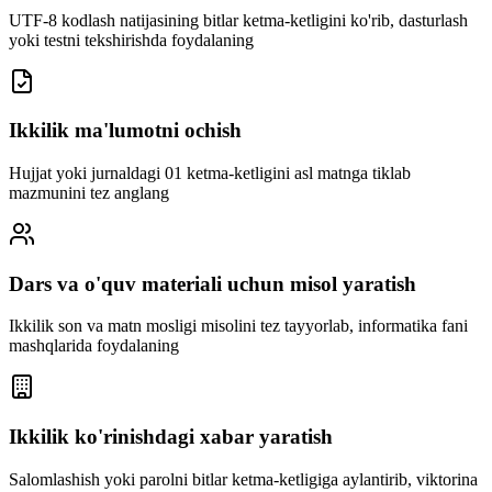
UTF-8 kodlash natijasining bitlar ketma-ketligini ko'rib, dasturlash
yoki testni tekshirishda foydalaning
Ikkilik ma'lumotni ochish
Hujjat yoki jurnaldagi 01 ketma-ketligini asl matnga tiklab
mazmunini tez anglang
Dars va o'quv materiali uchun misol yaratish
Ikkilik son va matn mosligi misolini tez tayyorlab, informatika fani
mashqlarida foydalaning
Ikkilik ko'rinishdagi xabar yaratish
Salomlashish yoki parolni bitlar ketma-ketligiga aylantirib, viktorina