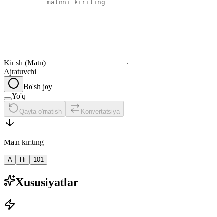
Kirish (Matn)
Ajratuvchi
Bo'sh joy
Yo'q
Qayta o'rnatish
Konvertatsiya
Matn kiriting
A
Hi
101
Xususiyatlar