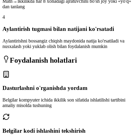
Matn→Ikkilikda har 8 xonadagi ajratuvchini bo'sh joy yoki «yo'q»
dan tanlang
4
Aylantirish tugmasi bilan natijani ko'rsatadi
Aylantirishni bossangiz chiqish maydonida natija ko'rsatiladi va
nusxalash yoki yuklab olish bilan foydalanish mumkin
Foydalanish holatlari
Dasturlashni o'rganishda yordam
Belgilar kompyuter ichida ikkilik son sifatida ishlatilishi tartibini
amaliy misolda tushuning
Belgilar kodi ishlashini tekshirish