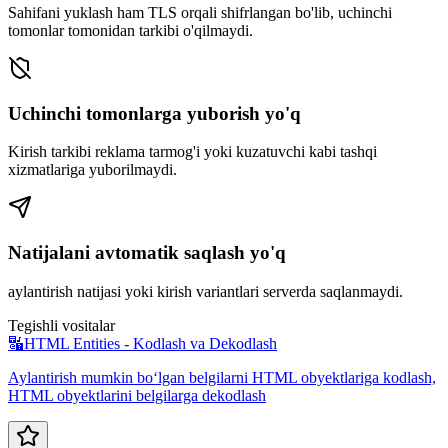
Sahifani yuklash ham TLS orqali shifrlangan bo'lib, uchinchi
tomonlar tomonidan tarkibi o'qilmaydi.
Uchinchi tomonlarga yuborish yo'q
Kirish tarkibi reklama tarmog'i yoki kuzatuvchi kabi tashqi
xizmatlariga yuborilmaydi.
Natijalani avtomatik saqlash yo'q
aylantirish natijasi yoki kirish variantlari serverda saqlanmaydi.
Tegishli vositalar
🔣
HTML Entities - Kodlash va Dekodlash
Aylantirish mumkin boʻlgan belgilarni HTML obyektlariga kodlash,
HTML obyektlarini belgilarga dekodlash