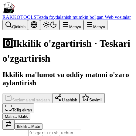
RAKKOTOOLS
Tezda foydalanish mumkin bo'lgan Web vositalar
Qidirish
Menyu
Menyu
0️⃣
Ikkilik o'zgartirish · Teskari
o'zgartirish
Ikkilik ma'lumot va oddiy matnni o'zaro
aylantirish
Sozlamalarni saqlash
Ulashish
Sevimli
To'liq ekran
Matn→Ikkilik
Ikkilik→Matn