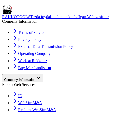
RAKKOTOOLS
Tezda foydalanish mumkin bo'lgan Web vositalar
Company Information
Terms of Service
Privacy Policy
External Data Transmission Policy
Operating Company
Work at Rakko 🚀
Buy Merchandise 🏬
Company Information
Rakko Web Services
ID
WebSite M&A
RealtimeWebSite M&A