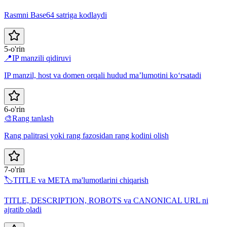
Rasmni Base64 satriga kodlaydi
5-o'rin
📍
IP manzili qidiruvi
IP manzil, host va domen orqali hudud ma’lumotini ko‘rsatadi
6-o'rin
🎨
Rang tanlash
Rang palitrasi yoki rang fazosidan rang kodini olish
7-o'rin
🏷️
TITLE va META ma'lumotlarini chiqarish
TITLE, DESCRIPTION, ROBOTS va CANONICAL URL ni
ajratib oladi