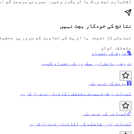
اشتہاری نیٹ ورک یا ٹریکرز وغیرہ بیرونی سروسز کو ان
نتائج کی خودکار بچت نہیں
تبدیلی کا نتیجہ یا ان پٹ کی تجاویز کو سرور پر محفوظ
متعلقہ ٹولز
🔢
حروف کی تعداد
حروف، بائٹ اور سطروں کی تعداد گنیں
🧮
یونٹ کی تبدیلی
لمبائی، قوت سمیت مختلف اکائیاں تبدیل کریں
📏
لمبائی کی تبدیلی
لمبائی اور فاصلے کی اکائیاں تبدیل کریں