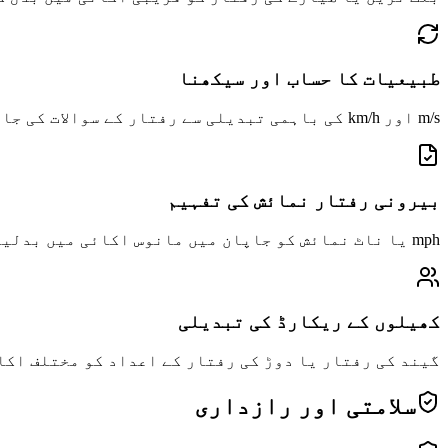
طبیعیات کا حساب اور سیکھنا
m/s اور km/h کی باہمی تبدیلی سے رفتار کے سوالات کی جانچ اور حساب میں استعمال کریں
بیرونی رفتار نمائش کی تفہیم
mph یا ناٹ نمائش کو جاپان میں مانوس اکائی میں بدلیں
کھیلوں کے ریکارڈ کی تبدیلی
گیند کی رفتار یا دوڑ کی رفتار کے اعداد کو مختلف اکا
سلامتی اور رازداری