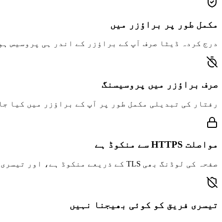
مکمل طور پر براؤزر میں
درج کردہ ڈیٹا صرف آپ کے براؤزر کے اندر ہی پروسیس ہو
صرف براؤزر میں پروسیسنگ
رفتار کی تبدیلی مکمل طور پر آپ کے براؤزر میں کیا جا
مواصلت HTTPS سے منکوڈ ہے
صفحہ کی لوڈنگ بھی TLS کے ذریعے منکوڈ ہے، اور تیسری فریق سے اس کا مواد پڑھا نہیں جا سکتا۔
تیسری فریق کو کوئی بھیجنا نہیں