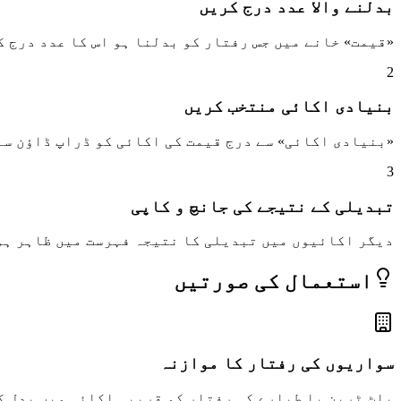
بدلنے والا عدد درج کریں
«قیمت» خانے میں جس رفتار کو بدلنا ہو اس کا عدد درج ک
2
بنیادی اکائی منتخب کریں
«بنیادی اکائی» سے درج قیمت کی اکائی کو ڈراپ ڈاؤن سے
3
تبدیلی کے نتیجے کی جانچ و کاپی
دیگر اکائیوں میں تبدیلی کا نتیجہ فہرست میں ظاہر ہو
استعمال کی صورتیں
سواریوں کی رفتار کا موازنہ
بلٹ ٹرین یا طیارے کی رفتار کو قریبی اکائی میں بدل ک