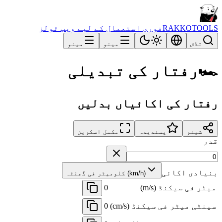
RAKKOTOOLS
فوری استعمال کے لیے ویب ٹولز
تلاش
مینو
مینو
🏎️
رفتار کی تبدیلی
رفتار کی اکائیاں بدلیں
شیئر
پسندیدہ
مکمل اسکرین
قدر
بنیادی اکائی
کلومیٹر فی گھنٹہ (km/h)
میٹر فی سیکنڈ (m/s)
0
سینٹی میٹر فی سیکنڈ (cm/s)
0