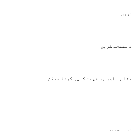
ریں
 منتخب کریں
تا ہے اور ہر قیمت کاپی کرنا ممکن
ر سمجھیں