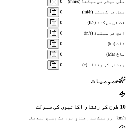
ملی میٹر فی سیکنڈ (mm/s)
0
میل فی گھنٹہ (mi/h)
0
فٹ فی سیکنڈ (ft/s)
0
انچ فی سیکنڈ (in/s)
0
ناٹ (kn)
0
ماخ (Ma)
0
روشنی کی رفتار (c)
0
خصوصیات
10 طرح کی رفتار اکائیوں کی سہولت
km/h اور میک سے رفتارِ نور تک وسیع تبدیلی