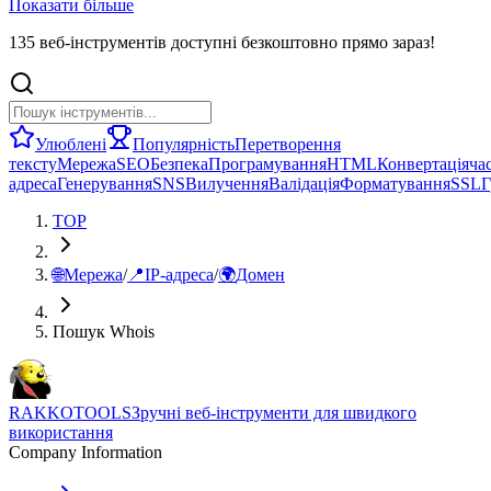
Показати більше
135 веб-інструментів доступні безкоштовно прямо зараз!
Улюблені
Популярність
Перетворення
тексту
Мережа
SEO
Безпека
Програмування
HTML
Конвертація
ча
адреса
Генерування
SNS
Вилучення
Валідація
Форматування
SSL
Г
TOP
🌐
Мережа
/
📍
IP-адреса
/
🌍
Домен
Пошук Whois
RAKKOTOOLS
Зручні веб-інструменти для швидкого
використання
Company Information