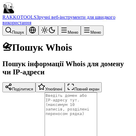
RAKKOTOOLS
Зручні веб-інструменти для швидкого
використання
Пошук
Меню
Меню
📇
Пошук Whois
Пошук інформації Whois для домену
чи IP-адреси
Поділитися
Улюблені
Повний екран