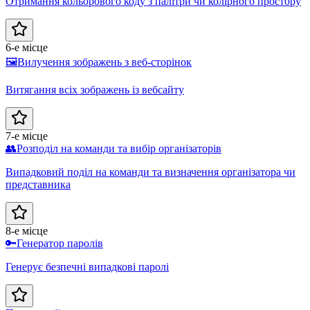
Отримання кольорового коду з палітри чи колірного простору
6-е місце
🖼️
Вилучення зображень з веб-сторінок
Витягання всіх зображень із вебсайту
7-е місце
👥
Розподіл на команди та вибір організаторів
Випадковий поділ на команди та визначення організатора чи
представника
8-е місце
🔑
Генератор паролів
Генерує безпечні випадкові паролі