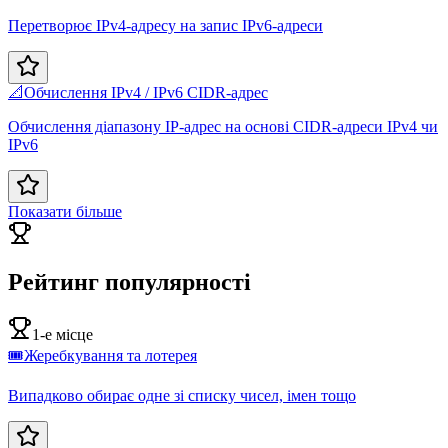
Перетворює IPv4-адресу на запис IPv6-адреси
📐
Обчислення IPv4 / IPv6 CIDR-адрес
Обчислення діапазону IP-адрес на основі CIDR-адреси IPv4 чи
IPv6
Показати більше
Рейтинг популярності
1-е місце
🎟️
Жеребкування та лотерея
Випадково обирає одне зі списку чисел, імен тощо