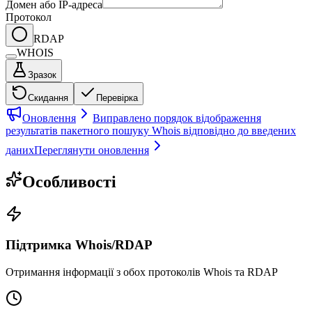
Домен або IP-адреса
Протокол
RDAP
WHOIS
Зразок
Скидання
Перевірка
Оновлення
Виправлено порядок відображення
результатів пакетного пошуку Whois відповідно до введених
даних
Переглянути оновлення
Особливості
Підтримка Whois/RDAP
Отримання інформації з обох протоколів Whois та RDAP