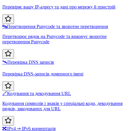
Перевіряє вашу IP-адресу та дані про мережу й пристрій
🔤
Перетворення Punycode та зворотне перетворення
Перетворює рядок на Punycode та виконує зворотне
перетворення Punycode
🛰️
Перевірка DNS записів
Перевірка DNS-записів доменного імені
🔗
Кодування та декодування URL
Кодування символів і знаків у спеціальні коди, декодування
рядків, закодованих для URL
🔀
IPv4 ⇒ IPv6 конвертація