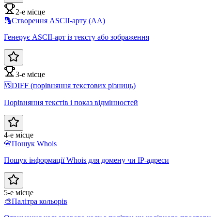
2-е місце
🔡
Створення ASCII-арту (AA)
Генерує ASCII-арт із тексту або зображення
3-е місце
🆚
DIFF (порівняння текстових різниць)
Порівняння текстів і показ відмінностей
4-е місце
📇
Пошук Whois
Пошук інформації Whois для домену чи IP-адреси
5-е місце
🎨
Палітра кольорів