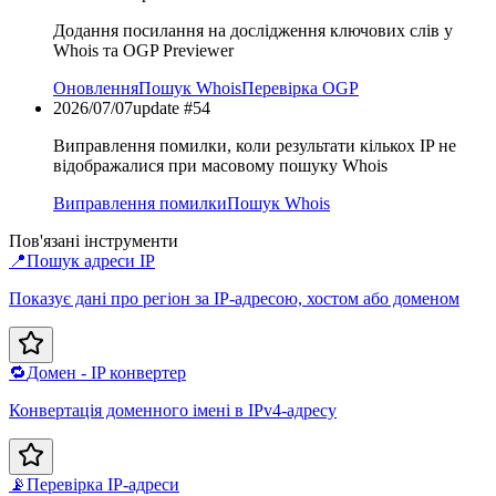
Додання посилання на дослідження ключових слів у
Whois та OGP Previewer
Оновлення
Пошук Whois
Перевірка OGP
2026/07/07
update #
54
Виправлення помилки, коли результати кількох IP не
відображалися при масовому пошуку Whois
Виправлення помилки
Пошук Whois
Пов'язані інструменти
📍
Пошук адреси IP
Показує дані про регіон за IP-адресою, хостом або доменом
🔁
Домен - IP конвертер
Конвертація доменного імені в IPv4-адресу
📡
Перевірка IP-адреси