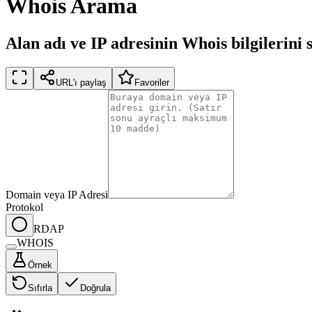
Whois Arama
Alan adı ve IP adresinin Whois bilgilerini 
URL'ı paylaş
Favoriler
Domain veya IP Adresi
Protokol
RDAP
WHOIS
Örnek
Sıfırla
Doğrula