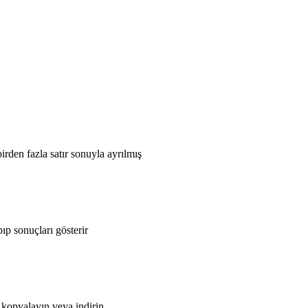
irden fazla satır sonuyla ayrılmış
 sonuçları gösterir
 kopyalayın veya indirin