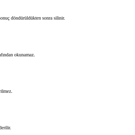
onuç döndürüldükten sonra silinir.
arafından okunamaz.
rilmez.
rilir.