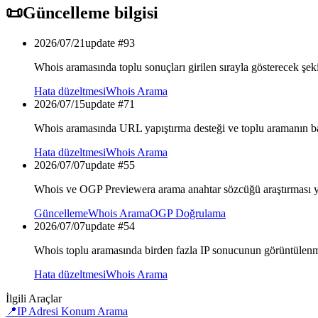
📜
Güncelleme bilgisi
2026/07/21
update #
93
Whois aramasında toplu sonuçları girilen sırayla gösterecek şeki
Hata düzeltmesi
Whois Arama
2026/07/15
update #
71
Whois aramasında URL yapıştırma desteği ve toplu aramanın başa
Hata düzeltmesi
Whois Arama
2026/07/07
update #
55
Whois ve OGP Previewera arama anahtar sözcüğü araştırması 
Güncelleme
Whois Arama
OGP Doğrulama
2026/07/07
update #
54
Whois toplu aramasında birden fazla IP sonucunun görüntülenme
Hata düzeltmesi
Whois Arama
İlgili Araçlar
📍
IP Adresi Konum Arama