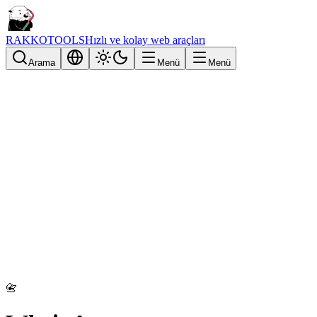
RAKKOTOOLS
Hızlı ve kolay web araçları
Arama
Menü
Menü
📇