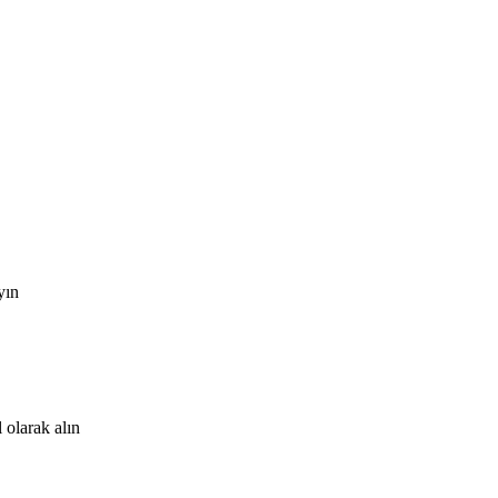
yın
 olarak alın