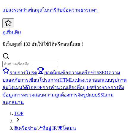
แปลงระหว่างข้อมูลไบนารีกับข้อความธรรมดา
ดูเพิ่มเติม
มีเว็บทูลส์ 133 อันให้ใช้ได้ฟรีตอนนี้เลย！
รายการโปรด
ยอดนิยม
ข้อความ
เครือข่าย
SEO
ความ
ปลอดภัย
การเขียนโปรแกรม
HTML
แปลง
เวลา
ออกแบบ
รูปภาพ
สุ่ม
โดเมน
วิดีโอ
PDF
การคำนวณ
เสียง
ที่อยู่ IP
สร้าง
SNS
การดึง
ข้อมูล
การตรวจสอบความถูกต้อง
การจัดรูปแบบ
SSL
เกม
สนุกสนาน
TOP
🌐
เครือข่าย
/
📍
ที่อยู่ IP
/
🌍
โดเมน