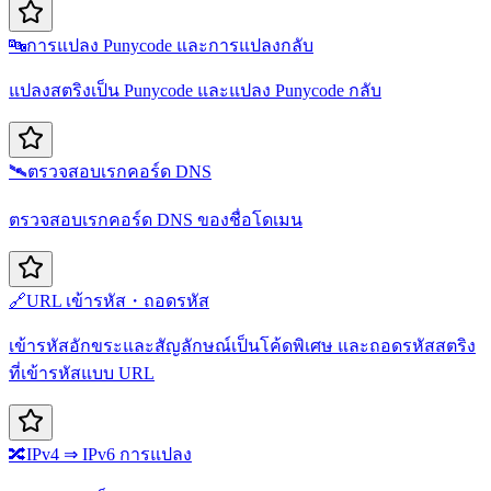
🔤
การแปลง Punycode และการแปลงกลับ
แปลงสตริงเป็น Punycode และแปลง Punycode กลับ
🛰️
ตรวจสอบเรกคอร์ด DNS
ตรวจสอบเรกคอร์ด DNS ของชื่อโดเมน
🔗
URL เข้ารหัส・ถอดรหัส
เข้ารหัสอักขระและสัญลักษณ์เป็นโค้ดพิเศษ และถอดรหัสสตริง
ที่เข้ารหัสแบบ URL
🔀
IPv4 ⇒ IPv6 การแปลง