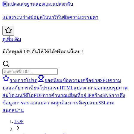
0️⃣
แปลงเลขฐานสองและแปลงกลับ
แปลงระหว่างข้อมูลไบนารีกับข้อความธรรมดา
ดูเพิ่มเติม
มีเว็บทูลส์ 135 อันให้ใช้ได้ฟรีตอนนี้เลย！
รายการโปรด
ยอดนิยม
ข้อความ
เครือข่าย
SEO
ความ
ปลอดภัย
การเขียนโปรแกรม
HTML
แปลง
เวลา
ออกแบบ
รูปภาพ
สุ่ม
โดเมน
วิดีโอ
PDF
การคำนวณ
เสียง
ที่อยู่ IP
สร้าง
SNS
การดึง
ข้อมูล
การตรวจสอบความถูกต้อง
การจัดรูปแบบ
SSL
เกม
สนุกสนาน
TOP