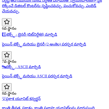
నిర్దిష్ట తేదీ-సమయం నుండి నిర్దేశిత విరామంతో స్వయంచాలకంగా పైకి
లెక్కించే డిజిటల్ కౌంటర్‌ను సృష్టించవచ్చు, పంచుకోవచ్చు, ఎంబెడ్
చేయవచ్చు.
6వ స్థానం
1️⃣
టెక్స్ట్ - బైనరీ (బిట్‌నిర్దేశక) మార్పిడి
ప్లెయిన్ టెక్స్ట్ మరియు బైనరీ (2-అంకెల) పరస్పర మార్పిడి
7వ స్థానం
🔤
టెక్స్ట్ - ASCII మార్పిడి
ప్లెయిన్ టెక్స్ట్ మరియు ASCII పరస్పర మార్పిడి
8వ స్థానం
💡
ప్రకాశ యూనిట్ కన్వర్జన్
కాంతి తీవ్రత, ప్రకాశం, కాంతి ప్రవాహ యూనిట్‌లను మారుస్తుంది