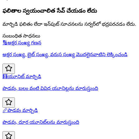
ఫలితాల స్వయంచాలిత సేవ్ చేయడం లేదు
మార్పిడి ఫలితం లేదా ఇన్‌పుట్ సూచనలను సర్వర్‌లో భద్రపరచడం లేదు.
సంబంధిత సాధనలు
🔢
అక్షర సంఖ్య గణన
అక్షర సంఖ్య, బైట్ సంఖ్య, వరుస సంఖ్య మొదలైనవాటిని లెక్కించండి
🧮
యూనిట్ మార్పిడి
పొడవు, బలం వంటి వివిధ యూనిట్లను మారుస్తుంది
📏
పొడవు మార్పిడి
పొడవు, దూర యూనిట్‌లను మారుస్తుంది