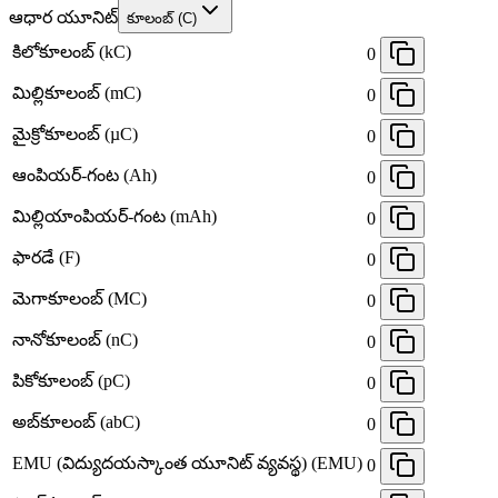
ఆధార యూనిట్
కూలంబ్ (C)
కిలోకూలంబ్ (kC)
0
మిల్లికూలంబ్ (mC)
0
మైక్రోకూలంబ్ (µC)
0
ఆంపియర్-గంట (Ah)
0
మిల్లియాంపియర్-గంట (mAh)
0
ఫారడే (F)
0
మెగాకూలంబ్ (MC)
0
నానోకూలంబ్ (nC)
0
పికోకూలంబ్ (pC)
0
అబ్‌కూలంబ్ (abC)
0
EMU (విద్యుదయస్కాంత యూనిట్ వ్యవస్థ) (EMU)
0