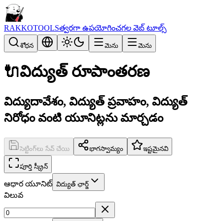
RAKKOTOOLS
త్వరగా ఉపయోగించగల వెబ్ టూల్స్
శోధన
మెను
మెను
🔌
విద్యుత్ రూపాంతరణ
విద్యుదావేశం, విద్యుత్ ప్రవాహం, విద్యుత్
నిరోధం వంటి యూనిట్లను మార్చడం
సెట్టింగ్‌లు సేవ్ చేయి
భాగస్వామ్యం
ఇష్టమైనవి
పూర్తి స్క్రీన్
ఆధార యూనిట్
విద్యుత్ ఛార్జ్
విలువ