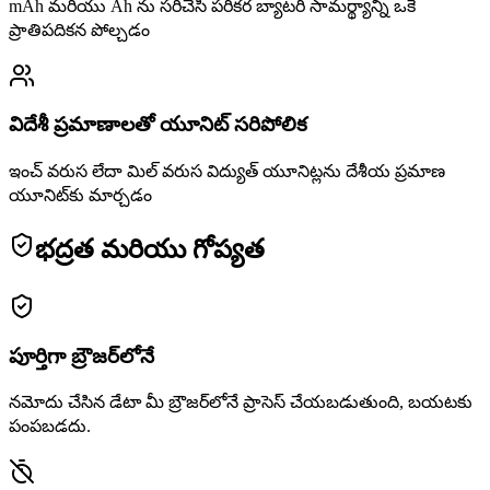
mAh మరియు Ah ను సరిచేసి పరికర బ్యాటరీ సామర్థ్యాన్ని ఒకే
ప్రాతిపదికన పోల్చడం
విదేశీ ప్రమాణాలతో యూనిట్ సరిపోలిక
ఇంచ్ వరుస లేదా మిల్ వరుస విద్యుత్ యూనిట్లను దేశీయ ప్రమాణ
యూనిట్‌కు మార్చడం
భద్రత మరియు గోప్యత
పూర్తిగా బ్రౌజర్‌లోనే
నమోదు చేసిన డేటా మీ బ్రౌజర్‌లోనే ప్రాసెస్ చేయబడుతుంది, బయటకు
పంపబడదు.