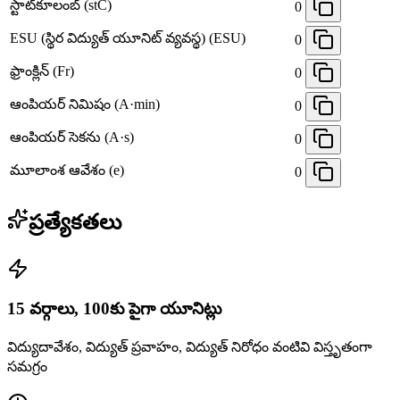
స్టాట్‌కూలంబ్ (stC)
0
ESU (స్థిర విద్యుత్ యూనిట్ వ్యవస్థ) (ESU)
0
ఫ్రాంక్లిన్ (Fr)
0
ఆంపియర్ నిమిషం (A·min)
0
ఆంపియర్ సెకను (A·s)
0
మూలాంశ ఆవేశం (e)
0
ప్రత్యేకతలు
15 వర్గాలు, 100కు పైగా యూనిట్లు
విద్యుదావేశం, విద్యుత్ ప్రవాహం, విద్యుత్ నిరోధం వంటివి విస్తృతంగా
సమగ్రం