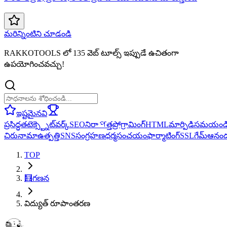
మరిన్నింటిని చూడండి
RAKKOTOOLS లో 135 వెబ్ టూల్స్ ఇప్పుడే ఉచితంగా
ఉపయోగించవచ్చు!
ఇష్టమైనవి
ప్రసిద్ధత
టెక్స్ట్
నెట్‌వర్క్
SEO
నిరాপత్త
ప్రోగ్రామింగ్
HTML
మార్పిడి
సమయం
డ
చిరునామా
ఉత్పత్తి
SNS
సంగ్రహణ
ధర్మసంచయం
ఫార్మాటింగ్
SSL
గేమ్
ఆనం
TOP
🧮
గణన
విద్యుత్ రూపాంతరణ