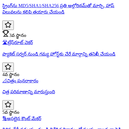
స్ట్రింగ్‌ను MD5/SHA1/SHA256 ప్రతి అల్గోరిథమ్‌తో మార్చి, హాష్
విలువలను కలిపి తయారు చేయండి
3వ స్థానం
🛣️
ట్రేస్‌రూట్ చెకర్
ప్యాకెట్ సర్వర్ నుండి గమ్య హోస్ట్‌కు చేరే మార్గాన్ని తనిఖీ చేయండి
4వ స్థానం
📐
చిత్రం పునరాకారం
చిత్ర పరిమాణాన్ని మారుస్తుంది
5వ స్థానం
🔢
అసలైన కౌంట్ మేకర్