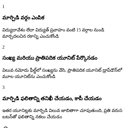
1
మార్పిడి వర్గం ఎంపిక
విద్యుదావేశం లేదా విద్యుత్ ప్రవాహం వంటి 15 వర్గాల నుండి
మార్చదలచిన రకాన్ని ఎంచుకోండి
2
సంఖ్య మరియు ప్రాతిపదిక యూనిట్ పేర్కొనడం
విలువ నమోదు ఫీల్డ్‌లో సంఖ్యను వేసి, ప్రాతిపదిక యూనిట్ డ్రాప్‌డౌన్‌లో
మూల యూనిట్‌ను ఎంచుకోండి
3
మార్పిడి ఫలితాన్ని తనిఖీ చేయడం, కాపీ చేయడం
ఇతర యూనిట్లకు మార్పిడి విలువ జాబితాగా చూపుతుంది, ప్రతి వరుస
బటన్‌తో ఫలితాన్ని నకలు చేయడం