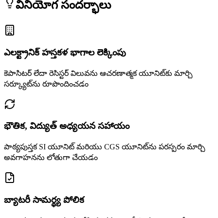
వినియోగ సందర్భాలు
ఎలక్ట్రానిక్ హస్తకళ భాగాల లెక్కింపు
కెపాసిటర్ లేదా రెసిస్టర్ విలువను ఆచరణాత్మక యూనిట్‌కు మార్చి
సర్క్యూట్‌ను రూపొందించడం
భౌతిక, విద్యుత్ అధ్యయన సహాయం
పాఠ్యపుస్తక SI యూనిట్ మరియు CGS యూనిట్‌ను పరస్పరం మార్చి
అవగాహనను లోతుగా చేయడం
బ్యాటరీ సామర్థ్య పోలిక