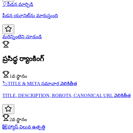
🎈
పీడన మార్పిడి
పీడన యూనిట్‌ను మారుస్తుంది
మరిన్నింటిని చూడండి
ప్రసిద్ధ ర‌్యాంకింగ్
1వ స్థానం
🏷️
TITLE & META సమాచార వెలికితీత
TITLE, DESCRIPTION, ROBOTS, CANONICAL URL వెలికితీత
2వ స్థానం
#️⃣
హ్యాష్ విలువ ఉత్పత్తి