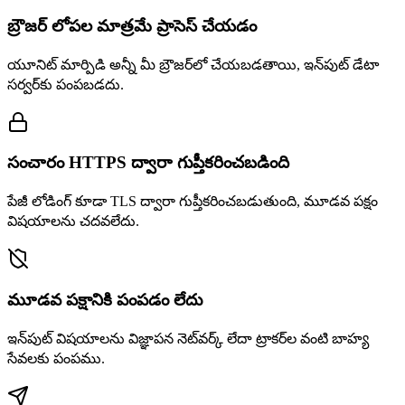
బ్రౌజర్ లోపల మాత్రమే ప్రాసెస్ చేయడం
యూనిట్ మార్పిడి అన్నీ మీ బ్రౌజర్‌లో చేయబడతాయి, ఇన్‌పుట్ డేటా
సర్వర్‌కు పంపబడదు.
సంచారం HTTPS ద్వారా గుప్తీకరించబడింది
పేజీ లోడింగ్ కూడా TLS ద్వారా గుప్తీకరించబడుతుంది, మూడవ పక్షం
విషయాలను చదవలేదు.
మూడవ పక్షానికి పంపడం లేదు
ఇన్‌పుట్ విషయాలను విజ్ఞాపన నెట్‌వర్క్ లేదా ట్రాకర్‌ల వంటి బాహ్య
సేవలకు పంపము.