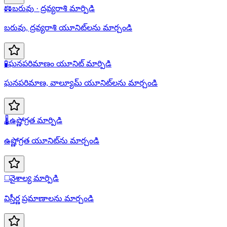
⚖️
బరువు · ద్రవ్యరాశి మార్పిడి
బరువు, ద్రవ్యరాశి యూనిట్‌లను మార్చండి
🧪
ఘనపరిమాణం యూనిట్ మార్పిడి
ఘనపరిమాణ, వాల్యూమ్ యూనిట్‌లను మార్చండి
🌡️
ఉష్ణోగ్రత మార్పిడి
ఉష్ణోగ్రత యూనిట్‌ను మార్చండి
◻️
వైశాల్య మార్పిడి
విస్తీర్ణ ప్రమాణాలను మార్చండి