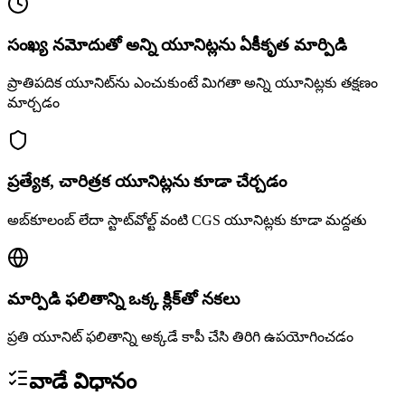
సంఖ్య నమోదుతో అన్ని యూనిట్లను ఏకీకృత మార్పిడి
ప్రాతిపదిక యూనిట్‌ను ఎంచుకుంటే మిగతా అన్ని యూనిట్లకు తక్షణం
మార్చడం
ప్రత్యేక, చారిత్రక యూనిట్లను కూడా చేర్చడం
అబ్‌కూలంబ్ లేదా స్టాట్‌వోల్ట్ వంటి CGS యూనిట్లకు కూడా మద్దతు
మార్పిడి ఫలితాన్ని ఒక్క క్లిక్‌తో నకలు
ప్రతి యూనిట్ ఫలితాన్ని అక్కడే కాపీ చేసి తిరిగి ఉపయోగించడం
వాడే విధానం