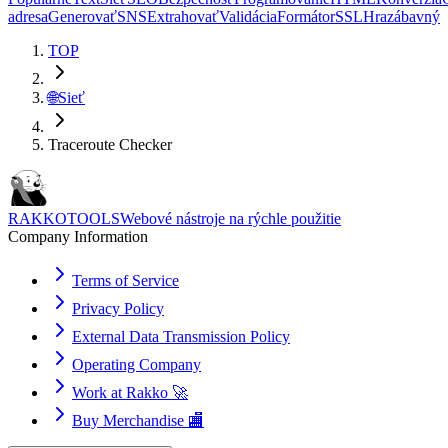
adresa
Generovať
SNS
Extrahovať
Validácia
Formátor
SSL
Hra
zábavný
TOP
🌐
Sieť
Traceroute Checker
RAKKOTOOLS
Webové nástroje na rýchle použitie
Company Information
Terms of Service
Privacy Policy
External Data Transmission Policy
Operating Company
Work at Rakko 🚀
Buy Merchandise 🏬