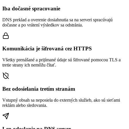
Iba dočasné spracovanie
DNS preklad a overenie dosiahnutia sa na serveri spracúvajú
dočasne a po vrátení výsledkov sa odstránia.
Komunikácia je šifrovaná cez HTTPS
Všetky prenášané a prijímané údaje sú šifrované pomocou TLS a
tretie strany ich nemôžu čítať.
Bez odosielania tretím stranám
Vstupný obsah sa neposiela do externých služieb, ako sú sieťami
reklám alebo sledovania.
Len odoslanie na DNS server