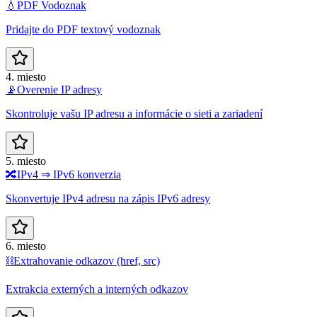
💧
PDF Vodoznak
Pridajte do PDF textový vodoznak
4. miesto
📡
Overenie IP adresy
Skontroluje vašu IP adresu a informácie o sieti a zariadení
5. miesto
🔀
IPv4 ⇒ IPv6 konverzia
Skonvertuje IPv4 adresu na zápis IPv6 adresy
6. miesto
⛓️
Extrahovanie odkazov (href, src)
Extrakcia externých a interných odkazov