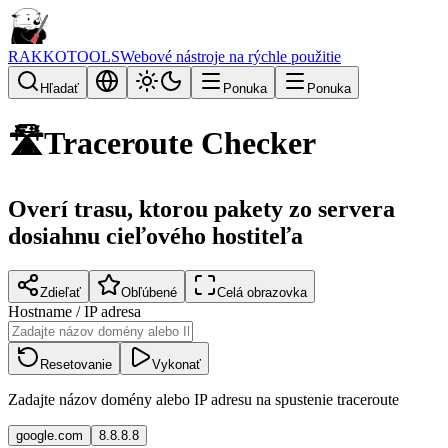
RAKKOTOOLS
Webové nástroje na rýchle použitie
Hľadať
Ponuka
Ponuka
🛣️
Traceroute Checker
Overí trasu, ktorou pakety zo servera
dosiahnu cieľového hostiteľa
Zdieľať
Obľúbené
Celá obrazovka
Hostname / IP adresa
Resetovanie
Vykonať
Zadajte názov domény alebo IP adresu na spustenie traceroute
google.com
8.8.8.8