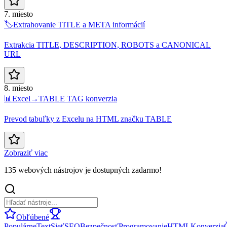
7. miesto
🏷️
Extrahovanie TITLE a META informácií
Extrakcia TITLE, DESCRIPTION, ROBOTS a CANONICAL
URL
8. miesto
📊
Excel→TABLE TAG konverzia
Prevod tabuľky z Excelu na HTML značku TABLE
Zobraziť viac
135 webových nástrojov je dostupných zadarmo!
Obľúbené
Populárne
Text
Sieť
SEO
Bezpečnosť
Programovanie
HTML
Konverzia