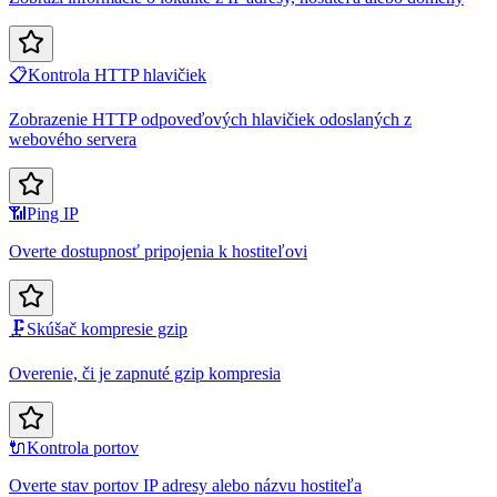
📋
Kontrola HTTP hlavičiek
Zobrazenie HTTP odpoveďových hlavičiek odoslaných z
webového servera
📶
Ping IP
Overte dostupnosť pripojenia k hostiteľovi
🗜️
Skúšač kompresie gzip
Overenie, či je zapnuté gzip kompresia
🔌
Kontrola portov
Overte stav portov IP adresy alebo názvu hostiteľa