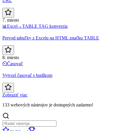
URL
7. miesto
📊
Excel→TABLE TAG konverzia
Prevod tabuľky z Excelu na HTML značku TABLE
8. miesto
⏲️
Časovač
Vytvorí časovač s budíkom
Zobraziť viac
133 webových nástrojov je dostupných zadarmo!