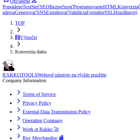
Obľúbené
Populárne
Text
Sieť
SEO
Bezpečnosť
Programovanie
HTML
Konverzia
adresa
Generovať
SNS
Extrahovať
Validácia
Formátor
SSL
Hra
zábavný
TOP
🧮
Výpočet
Konverzia tlaku
RAKKOTOOLS
Webové nástroje na rýchle použitie
Company Information
Terms of Service
Privacy Policy
External Data Transmission Policy
Operating Company
Work at Rakko 🚀
Buy Merchandise 🏬