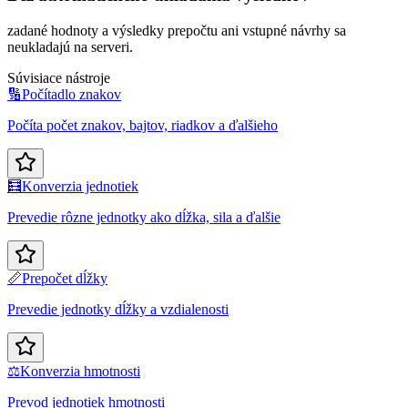
zadané hodnoty a výsledky prepočtu ani vstupné návrhy sa
neukladajú na serveri.
Súvisiace nástroje
🔢
Počítadlo znakov
Počíta počet znakov, bajtov, riadkov a ďalšieho
🧮
Konverzia jednotiek
Prevedie rôzne jednotky ako dĺžka, sila a ďalšie
📏
Prepočet dĺžky
Prevedie jednotky dĺžky a vzdialenosti
⚖️
Konverzia hmotnosti
Prevod jednotiek hmotnosti