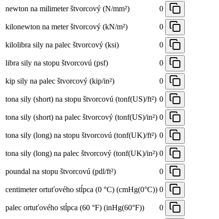
newton na milimeter štvorcový (N/mm²)
0
kilonewton na meter štvorcový (kN/m²)
0
kilolibra sily na palec štvorcový (ksi)
0
libra sily na stopu štvorcovú (psf)
0
kip sily na palec štvorcový (kip/in²)
0
tona sily (short) na stopu štvorcovú (tonf(US)/ft²)
0
tona sily (short) na palec štvorcový (tonf(US)/in²)
0
tona sily (long) na stopu štvorcovú (tonf(UK)/ft²)
0
tona sily (long) na palec štvorcový (tonf(UK)/in²)
0
poundal na stopu štvorcovú (pdl/ft²)
0
centimeter ortuťového stĺpca (0 °C) (cmHg(0°C))
0
palec ortuťového stĺpca (60 °F) (inHg(60°F))
0