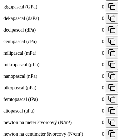
gigapascal (GPa)
0
dekapascal (daPa)
0
decipascal (dPa)
0
centipascal (cPa)
0
milipascal (mPa)
0
mikropascal (μPa)
0
nanopascal (nPa)
0
pikopascal (pPa)
0
femtopascal (fPa)
0
attopascal (aPa)
0
newton na meter štvorcový (N/m²)
0
newton na centimeter štvorcový (N/cm²)
0