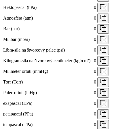
Hektopascal (hPa)
0
Atmosféra (atm)
0
Bar (bar)
0
Milibar (mbar)
0
Libra-sila na štvorcový palec (psi)
0
Kilogram-sila na štvorcový centimeter (kgf/cm²)
0
Milimeter ortuti (mmHg)
0
Torr (Torr)
0
Palec ortuti (inHg)
0
exapascal (EPa)
0
petapascal (PPa)
0
terapascal (TPa)
0