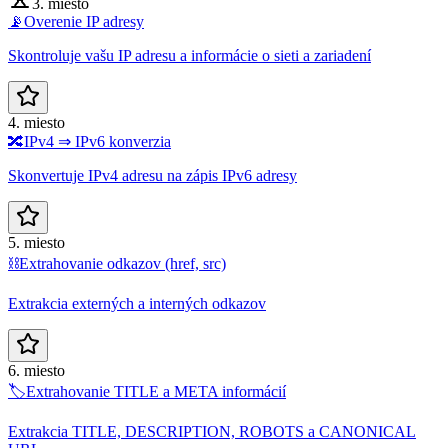
3. miesto
📡
Overenie IP adresy
Skontroluje vašu IP adresu a informácie o sieti a zariadení
4. miesto
🔀
IPv4 ⇒ IPv6 konverzia
Skonvertuje IPv4 adresu na zápis IPv6 adresy
5. miesto
⛓️
Extrahovanie odkazov (href, src)
Extrakcia externých a interných odkazov
6. miesto
🏷️
Extrahovanie TITLE a META informácií
Extrakcia TITLE, DESCRIPTION, ROBOTS a CANONICAL