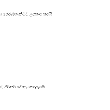
ිකය තේරුම්ගැනීමට උපකාර කරයි
තර, පිටතට යවනු නොලැබේ.