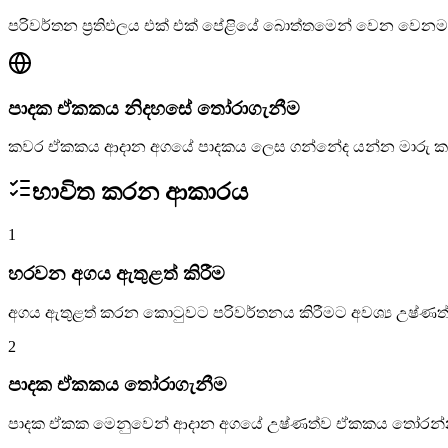
පරිවර්තන ප්‍රතිඵලය එක් එක් පේළියේ බොත්තමෙන් වෙන වෙනම
පාදක ඒකකය නිදහසේ තෝරාගැනීම
කවර ඒකකය ආදාන අගයේ පාදකය ලෙස ගන්නේද යන්න මාරු 
භාවිත කරන ආකාරය
1
හරවන අගය ඇතුළත් කිරීම
අගය ඇතුළත් කරන කොටුවට පරිවර්තනය කිරීමට අවශ්‍ය උෂ්ණ
2
පාදක ඒකකය තෝරාගැනීම
පාදක ඒකක මෙනුවෙන් ආදාන අගයේ උෂ්ණත්ව ඒකකය තෝරන