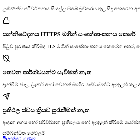
උෂ්ණත්ව පරිවර්තනය සියල්ල ඔබේ බ්‍රව්සරය තුළ සිදු කෙරෙන
සන්නිවේදනය HTTPS මගින් සංකේතාංකනය කෙරේ
පිටුව පූරණය කිරීමද TLS මගින් සංකේතාංකනය කෙරෙන අතර,
තෙවන පාර්ශ්වයන්ට යැවීමක් නැත
දැන්වීම් ජාල, ට්‍රැකර් හෝ වෙනත් බාහිර සේවාවන්ට ඇතුළත් 
ප්‍රතිඵල ස්වයංක්‍රීයව සුරැකීමක් නැත
ආදාන අගය හෝ පරිවර්තන ප්‍රතිඵලය හෝ ඇතුළත් කිරීමේ ය
සම්බන්ධිත මෙවලම්
🔢
අක්ෂර ගණන