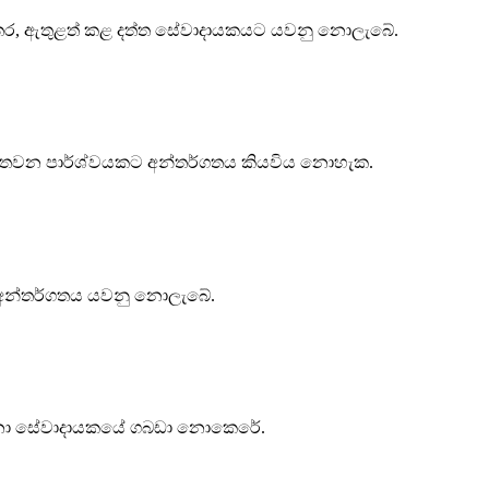
 අතර, ඇතුළත් කළ දත්ත සේවාදායකයට යවනු නොලැබේ.
 තෙවන පාර්ශ්වයකට අන්තර්ගතය කියවිය නොහැක.
කළ අන්තර්ගතය යවනු නොලැබේ.
ෝජනා සේවාදායකයේ ගබඩා නොකෙරේ.