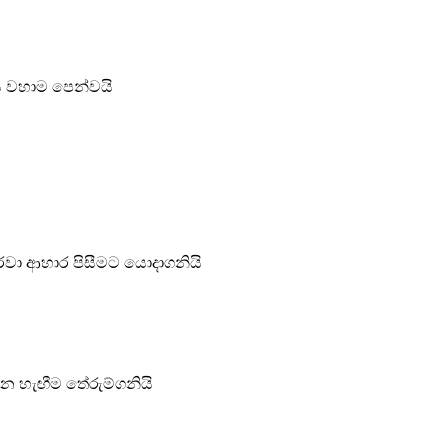
ය වහාම පෙන්වයි
රවා ආහාර පිසීමට යොදාගනියි
ෙන හැඟීම තේරුම්ගනියි