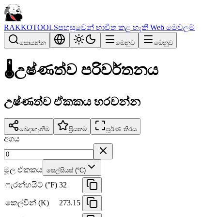
RAKKOTOOLS
පහසුවෙන් භාවිත කළ හැකි Web මෙවලම්
සොයන්න
මෙනුව
මෙනුව
🌡️
උෂ්ණත්ව පරිවර්තනය
උෂ්ණත්ව ඒකකය හරවන්න
බෙදාගැනීම
ප්‍රියතම
පූර්ණ තිරය
අගය
මූල ඒකකය
සෙල්සියස් (°C)
ෆැරන්හයිට් (°F)
32
කෙල්වින් (K)
273.15