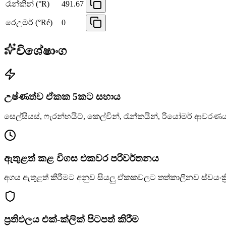
රෑන්කින් (°R)
491.67
රෙඋමර් (°Ré)
0
විශේෂාංග
උෂ්ණත්ව ඒකක 5කට සහාය
සෙල්සියස්, ෆැරන්හයිට්, කෙල්වින්, රැන්කයින්, රියෝමර් ආවරණ
ඇතුළත් කළ විගස එකවර පරිවර්තනය
අගය ඇතුළත් කිරීමට අනුව සියලු ඒකකවලට තත්කාලීනව ස්වයංක්
ප්‍රතිඵලය එක්-ක්ලික් පිටපත් කිරීම