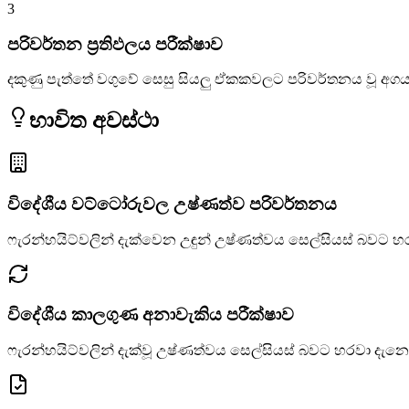
3
පරිවර්තන ප්‍රතිඵලය පරීක්ෂාව
දකුණු පැත්තේ වගුවේ සෙසු සියලු ඒකකවලට පරිවර්තනය වූ අග
භාවිත අවස්ථා
විදේශීය වට්ටෝරුවල උෂ්ණත්ව පරිවර්තනය
ෆැරන්හයිට්වලින් දැක්වෙන උඳුන් උෂ්ණත්වය සෙල්සියස් බවට හ
විදේශීය කාලගුණ අනාවැකිය පරීක්ෂාව
ෆැරන්හයිට්වලින් දැක්වූ උෂ්ණත්වය සෙල්සියස් බවට හරවා දැන