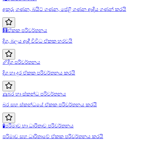
අකුරු ගණන, බයිට් ගණන, පේළි ගණන ආදිය ගණන් කරයි
🧮
ඒකක පරිවර්තනය
දිග, බලය ආදී විවිධ ඒකක හරවයි
📏
දිග පරිවර්තනය
දිග හා දුර ඒකක පරිවර්තනය කරයි
⚖️
බර හා ස්කන්ධ පරිවර්තනය
බර සහ ස්කන්ධයේ ඒකක පරිවර්තනය කරයි
🧪
පරිමාව හා ධාරිතාව පරිවර්තනය
පරිමාව සහ ධාරිතාවේ ඒකක පරිවර්තනය කරයි