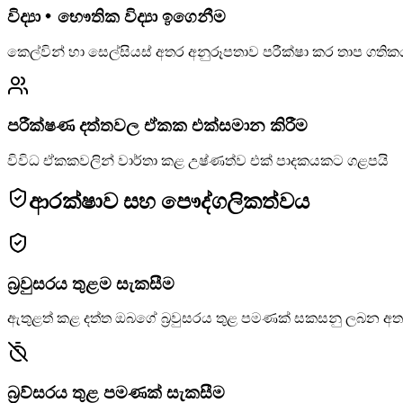
විද්‍යා・භෞතික විද්‍යා ඉගෙනීම
කෙල්වින් හා සෙල්සියස් අතර අනුරූපතාව පරීක්ෂා කර තාප ගත
පරීක්ෂණ දත්තවල ඒකක එක්සමාන කිරීම
විවිධ ඒකකවලින් වාර්තා කළ උෂ්ණත්ව එක් පාදකයකට ගළපයි
ආරක්ෂාව සහ පෞද්ගලිකත්වය
බ්‍රවුසරය තුළම සැකසීම
ඇතුළත් කළ දත්ත ඔබගේ බ්‍රවුසරය තුළ පමණක් සකසනු ලබන අ
බ්‍රව්සරය තුළ පමණක් සැකසීම