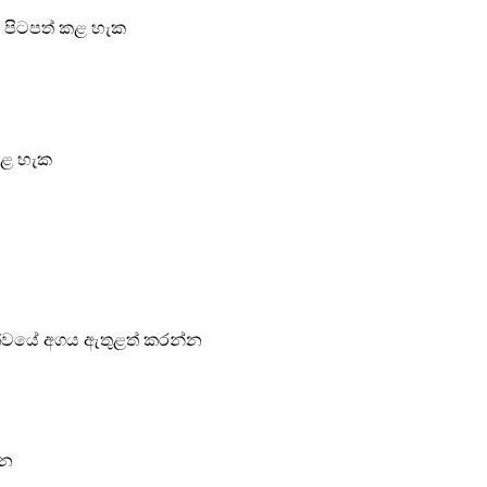
 පිටපත් කළ හැක
කළ හැක
ත්වයේ අගය ඇතුළත් කරන්න
්න