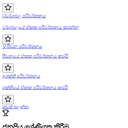
◻️
වර්ගඵල පරිවර්තනය
වර්ගඵලයේ ඒකක පරිවර්තනය කරන්න
🎈
පීඩන පරිවර්තනය
පීඩනයේ ඒකක පරිවර්තනය කරයි
⚡
ශක්ති පරිවර්තනය
ශක්තියේ ඒකක පරිවර්තනය කරයි
තවත් බලන්න
ජනප්‍රිය ශ්‍රේණිගත කිරීම