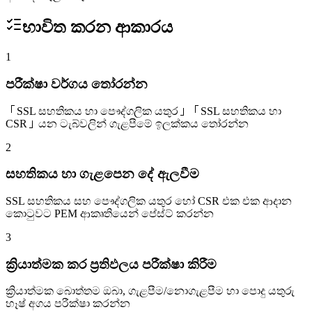
භාවිත කරන ආකාරය
1
පරීක්ෂා වර්ගය තෝරන්න
「SSL සහතිකය හා පෞද්ගලික යතුර」「SSL සහතිකය හා
CSR」යන ටැබ්වලින් ගැළපීමේ ඉලක්කය තෝරන්න
2
සහතිකය හා ගැළපෙන දේ ඇලවීම
SSL සහතිකය සහ පෞද්ගලික යතුර හෝ CSR එක එක ආදාන
කොටුවට PEM ආකෘතියෙන් පේස්ට් කරන්න
3
ක්‍රියාත්මක කර ප්‍රතිඵලය පරීක්ෂා කිරීම
ක්‍රියාත්මක බොත්තම ඔබා, ගැළපීම/නොගැළපීම හා පොදු යතුරු
හෑෂ් අගය පරීක්ෂා කරන්න