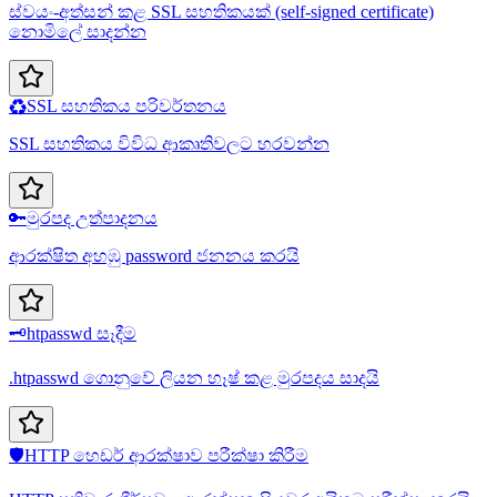
ස්වයං-අත්සන් කළ SSL සහතිකයක් (self-signed certificate)
නොමිලේ සාදන්න
♻️
SSL සහතිකය පරිවර්තනය
SSL සහතිකය විවිධ ආකෘතිවලට හරවන්න
🔑
මුරපද උත්පාදනය
ආරක්ෂිත අහඹු password ජනනය කරයි
🗝️
htpasswd සෑදීම
.htpasswd ගොනුවේ ලියන හෑෂ් කළ මුරපදය සාදයි
🛡️
HTTP හෙඩර් ආරක්ෂාව පරීක්ෂා කිරීම