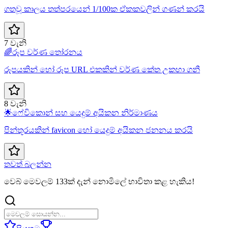
ගතවූ කාලය තත්පරයෙන් 1/100ක ඒකකවලින් ගණන් කරයි
7 වැනි
🌈
රූප වර්ණ තෝරනය
රූපයකින් හෝ රූප URL එකකින් වර්ණ කේත උකහා ගනී
8 වැනි
🌟
ෆේවිකොන් සහ යෙදුම් අයිකන නිර්මාණය
පින්තූරයකින් favicon හෝ යෙදුම් අයිකන ජනනය කරයි
තවත් බලන්න
වෙබ් මෙවලම් 133ක් දැන් නොමිලේ භාවිතා කළ හැකිය!