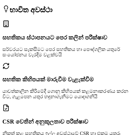
භාවිත අවස්ථා
සහතිකය ස්ථාපනයට පෙර කලින් පරීක්ෂාව
සර්වරයට සැකසීමට පෙර සහතිකය හා පෞද්ගලික යතුරේ
සංයෝජනය වැරදීම වළක්වයි
සහතික කිහිපයක් මාරුවීම වැළැක්වීම
යාවත්කාලීන කිරීමේදී ගොනු කිහිපයක් කළමනාකරණය කරන
විට, ගැළපෙන යතුර හඳුනාගැනීමට යොදාගනියි
CSR වෙතින් අනුකූලතාව පරීක්ෂාව
නිකුත් කළ සහතිකය ඉල්ලූ අවස්ථාවේ CSR හා එකම යතුරු