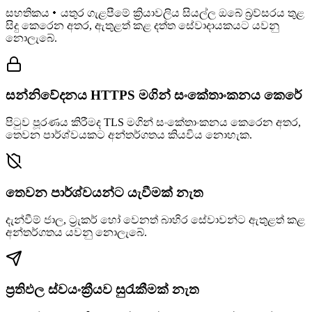
සහතිකය・යතුර ගැළපීමේ ක්‍රියාවලිය සියල්ල ඔබේ බ්‍රව්සරය තුළ
සිදු කෙරෙන අතර, ඇතුළත් කළ දත්ත සේවාදායකයට යවනු
නොලැබේ.
සන්නිවේදනය HTTPS මගින් සංකේතාංකනය කෙරේ
පිටුව පූරණය කිරීමද TLS මගින් සංකේතාංකනය කෙරෙන අතර,
තෙවන පාර්ශ්වයකට අන්තර්ගතය කියවිය නොහැක.
තෙවන පාර්ශ්වයන්ට යැවීමක් නැත
දැන්වීම් ජාල, ට්‍රැකර් හෝ වෙනත් බාහිර සේවාවන්ට ඇතුළත් කළ
අන්තර්ගතය යවනු නොලැබේ.
ප්‍රතිඵල ස්වයංක්‍රීයව සුරැකීමක් නැත