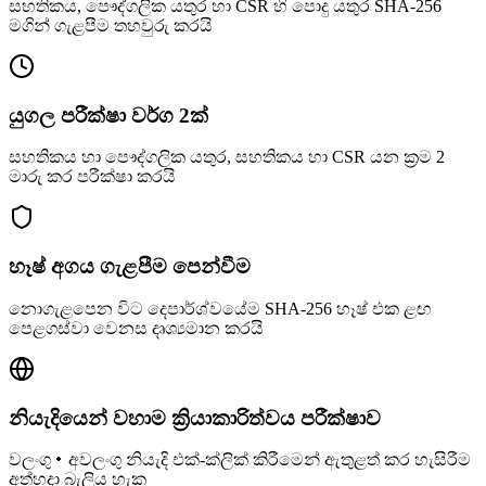
සහතිකය, පෞද්ගලික යතුර හා CSR හි පොදු යතුර SHA-256
මගින් ගැළපීම තහවුරු කරයි
යුගල පරීක්ෂා වර්ග 2ක්
සහතිකය හා පෞද්ගලික යතුර, සහතිකය හා CSR යන ක්‍රම 2
මාරු කර පරීක්ෂා කරයි
හෑෂ් අගය ගැළපීම පෙන්වීම
නොගැළපෙන විට දෙපාර්ශ්වයේම SHA-256 හෑෂ් එක ළඟ
පෙළගස්වා වෙනස දෘශ්‍යමාන කරයි
නියැදියෙන් වහාම ක්‍රියාකාරිත්වය පරීක්ෂාව
වලංගු・අවලංගු නියැදි එක්-ක්ලික් කිරීමෙන් ඇතුළත් කර හැසිරීම
අත්හදා බැලිය හැක