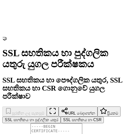
🤝
SSL සහතිකය හා පුද්ගලික
යතුරු යුගල පරීක්ෂකය
SSL සහතිකය හා පෞද්ගලික යතුර, SSL
සහතිකය හා CSR ගොනුවේ යුගල
පරීක්ෂාව
සුරකින ලද සැකසුම්
URL බෙදාගන්න
ප්‍රියතම
SSL සහතිකය හා පුද්ගලික යතුර
SSL සහතිකය හා CSR