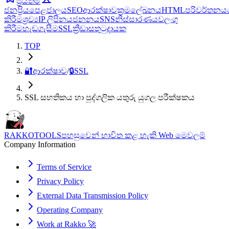
ප්‍රියතම
ජනප්‍රිය
පෙළ
ජාලය
SEO
ආරක්ෂාව
ක්‍රමලේඛනය
HTML
පරිවර්තනය
කිරීම
ශ්‍රව්‍ය
IP ලිපිනය
ජනනය
SNS
නිස්සාරණය
වලංගු
කිරීම
හැඩගැසීම
SSL
ක්‍රීඩා
සතුටුදායක
TOP
🔐
ආරක්ෂාව
/
🔒
SSL
SSL සහතිකය හා පුද්ගලික යතුරු යුගල පරීක්ෂකය
RAKKOTOOLS
පහසුවෙන් භාවිත කළ හැකි Web මෙවලම්
Company Information
Terms of Service
Privacy Policy
External Data Transmission Policy
Operating Company
Work at Rakko 🚀