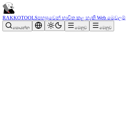
RAKKOTOOLS
පහසුවෙන් භාවිත කළ හැකි Web මෙවලම්
සොයන්න
මෙනුව
මෙනුව