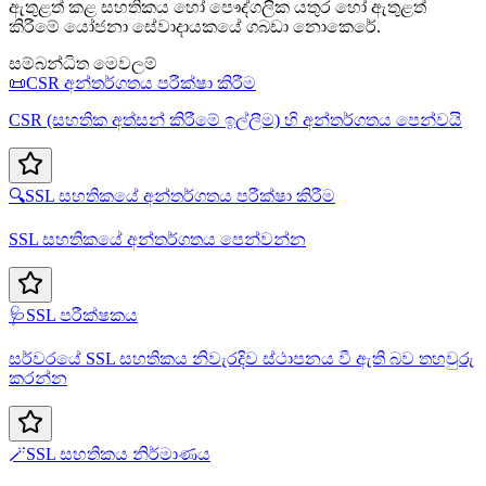
ඇතුළත් කළ සහතිකය හෝ පෞද්ගලික යතුර හෝ ඇතුළත්
කිරීමේ යෝජනා සේවාදායකයේ ගබඩා නොකෙරේ.
සම්බන්ධිත මෙවලම්
📜
CSR අන්තර්ගතය පරීක්ෂා කිරීම
CSR (සහතික අත්සන් කිරීමේ ඉල්ලීම) හි අන්තර්ගතය පෙන්වයි
🔍
SSL සහතිකයේ අන්තර්ගතය පරීක්ෂා කිරීම
SSL සහතිකයේ අන්තර්ගතය පෙන්වන්න
🩺
SSL පරීක්ෂකය
සර්වරයේ SSL සහතිකය නිවැරදිව ස්ථාපනය වී ඇති බව තහවුරු
කරන්න
🪄
SSL සහතිකය නිර්මාණය