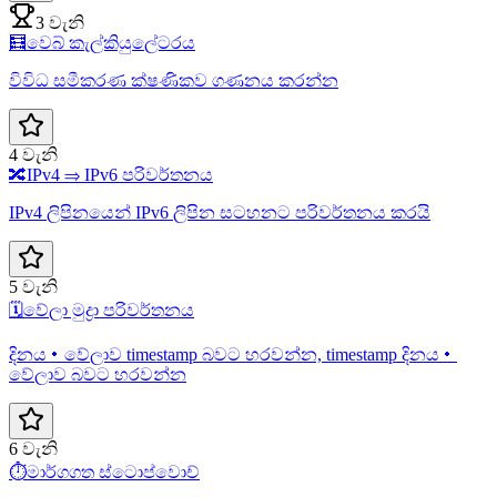
3 වැනි
🧮
වෙබ් කැල්කියුලේටරය
විවිධ සමීකරණ ක්ෂණිකව ගණනය කරන්න
4 වැනි
🔀
IPv4 ⇒ IPv6 පරිවර්තනය
IPv4 ලිපිනයෙන් IPv6 ලිපින සටහනට පරිවර්තනය කරයි
5 වැනි
🗓️
වේලා මුද්‍රා පරිවර්තනය
දිනය・වේලාව timestamp බවට හරවන්න, timestamp දිනය・
වේලාව බවට හරවන්න
6 වැනි
⏱️
මාර්ගගත ස්ටොප්වොච්