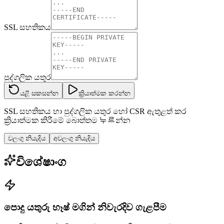
SSL සහතිකය
පුද්ගලික යතුර
යළි සකසන්න
ක්‍රියාත්මක කරන්න
SSL සහතිකය හා පුද්ගලික යතුර හෝ CSR ඇතුළත් කර
ක්‍රියාත්මක කිරීමේ බොත්තම 누르න්න
වලංගු නියැදිය
අවලංගු නියැදිය
විශේෂාංග
පොදු යතුරු හෑෂ් මගින් නිවැරදිව ගැළපීම