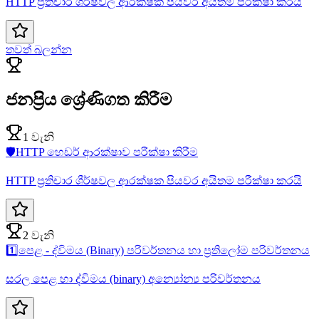
HTTP ප්‍රතිචාර ශීර්ෂවල ආරක්ෂක පියවර අයිතම පරීක්ෂා කරයි
තවත් බලන්න
ජනප්‍රිය ශ්‍රේණිගත කිරීම
1 වැනි
🛡️
HTTP හෙඩර් ආරක්ෂාව පරීක්ෂා කිරීම
HTTP ප්‍රතිචාර ශීර්ෂවල ආරක්ෂක පියවර අයිතම පරීක්ෂා කරයි
2 වැනි
1️⃣
පෙළ - ද්විමය (Binary) පරිවර්තනය හා ප්‍රතිලෝම පරිවර්තනය
සරල පෙළ හා ද්විමය (binary) අන්‍යෝන්‍ය පරිවර්තනය