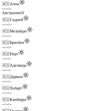
🇼🇸
Апиа
--:--:--
Австралия
10
🇦🇺
Сидней
--:--:--
🇦🇺
Мельбурн
--:--:--
🇦🇺
Брисбен
--:--:--
🇦🇺
Перт
--:--:--
🇦🇺
Аделаида
--:--:--
🇦🇺
Дарвин
--:--:--
🇦🇺
Хобарт
--:--:--
🇦🇺
Канберра
--:--:--
🇳🇿
Окленд