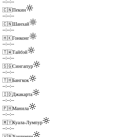
--:--:--
🇨🇳
Пекин
--:--:--
🇨🇳
Шанхай
--:--:--
🇭🇰
Гонконг
--:--:--
🇹🇼
Тайбэй
--:--:--
🇸🇬
Сингапур
--:--:--
🇹🇭
Бангкок
--:--:--
🇮🇩
Джакарта
--:--:--
🇵🇭
Манила
--:--:--
🇲🇾
Куала-Лумпур
--:--:--
🇻🇳
Хошимин