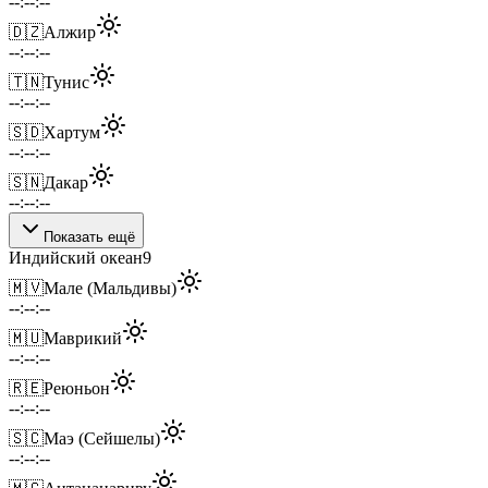
--:--:--
🇩🇿
Алжир
--:--:--
🇹🇳
Тунис
--:--:--
🇸🇩
Хартум
--:--:--
🇸🇳
Дакар
--:--:--
Показать ещё
Индийский океан
9
🇲🇻
Мале (Мальдивы)
--:--:--
🇲🇺
Маврикий
--:--:--
🇷🇪
Реюньон
--:--:--
🇸🇨
Маэ (Сейшелы)
--:--:--