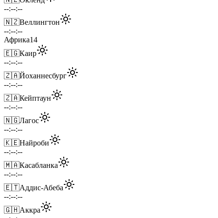
--:--:--
🇳🇿
Веллингтон
--:--:--
Африка
14
🇪🇬
Каир
--:--:--
🇿🇦
Йоханнесбург
--:--:--
🇿🇦
Кейптаун
--:--:--
🇳🇬
Лагос
--:--:--
🇰🇪
Найроби
--:--:--
🇲🇦
Касабланка
--:--:--
🇪🇹
Аддис-Абеба
--:--:--
🇬🇭
Аккра