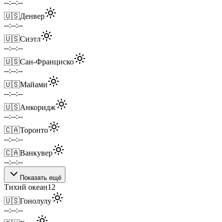
--:--:--
🇺🇸
Денвер
--:--:--
🇺🇸
Сиэтл
--:--:--
🇺🇸
Сан-Франциско
--:--:--
🇺🇸
Майами
--:--:--
🇺🇸
Анкоридж
--:--:--
🇨🇦
Торонто
--:--:--
🇨🇦
Ванкувер
--:--:--
Показать ещё
Тихий океан
12
🇺🇸
Гонолулу
--:--:--