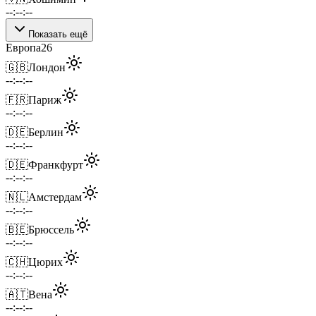
--:--:--
Показать ещё
Европа
26
🇬🇧
Лондон
--:--:--
🇫🇷
Париж
--:--:--
🇩🇪
Берлин
--:--:--
🇩🇪
Франкфурт
--:--:--
🇳🇱
Амстердам
--:--:--
🇧🇪
Брюссель
--:--:--
🇨🇭
Цюрих
--:--:--
🇦🇹
Вена
--:--:--