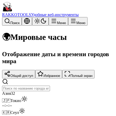
RAKKOTOOLS
Удобные веб-инструменты
Поиск
Меню
Меню
🌍
Мировые часы
Отображение даты и времени городов
мира
Общий доступ
Избранное
Полный экран
Азия
32
🇯🇵
Токио
--:--:--
🇰🇷
Сеул