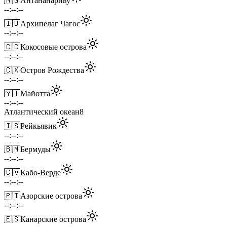
🇲🇬
Антананариву
--:--:--
🇮🇴
Архипелаг Чагос
--:--:--
🇨🇨
Кокосовые острова
--:--:--
🇨🇽
Остров Рождества
--:--:--
🇾🇹
Майотта
--:--:--
Атлантический океан
8
🇮🇸
Рейкьявик
--:--:--
🇧🇲
Бермуды
--:--:--
🇨🇻
Кабо-Верде
--:--:--
🇵🇹
Азорские острова
--:--:--
🇪🇸
Канарские острова