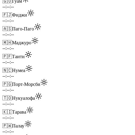
🇬🇺
Гуам
--:--:--
🇫🇯
Фиджи
--:--:--
🇦🇸
Паго-Паго
--:--:--
🇲🇭
Маджуро
--:--:--
🇵🇫
Таити
--:--:--
🇳🇨
Нумеа
--:--:--
🇵🇬
Порт-Морсби
--:--:--
🇹🇴
Нукуалофа
--:--:--
🇰🇮
Тарава
--:--:--
🇵🇼
Палау
--:--:--