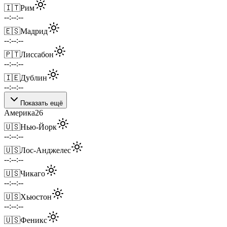
🇮🇹
Рим
--:--:--
🇪🇸
Мадрид
--:--:--
🇵🇹
Лиссабон
--:--:--
🇮🇪
Дублин
--:--:--
Показать ещё
Америка
26
🇺🇸
Нью-Йорк
--:--:--
🇺🇸
Лос-Анджелес
--:--:--
🇺🇸
Чикаго
--:--:--
🇺🇸
Хьюстон
--:--:--
🇺🇸
Феникс