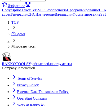
Избранное
Популярное
Текст
Сеть
SEO
Безопасность
Программирование
HT
адрес
Генерация
СНС
Извлечение
Валидация
Форматирование
SS
TOP
⏱️
Время
Мировые часы
RAKKOTOOLS
Удобные веб-инструменты
Company Information
Terms of Service
Privacy Policy
External Data Transmission Policy
Operating Company
Work at Rakko 🚀