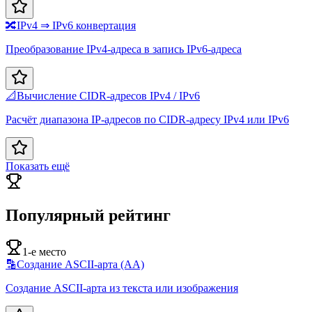
🔀
IPv4 ⇒ IPv6 конвертация
Преобразование IPv4-адреса в запись IPv6-адреса
📐
Вычисление CIDR-адресов IPv4 / IPv6
Расчёт диапазона IP-адресов по CIDR-адресу IPv4 или IPv6
Показать ещё
Популярный рейтинг
1-е место
🔡
Создание ASCII-арта (AA)
Создание ASCII-арта из текста или изображения