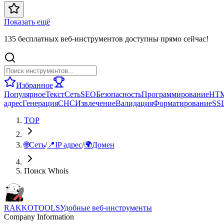
Показать ещё
135 бесплатных веб-инструментов доступны прямо сейчас!
Избранное
Популярное
Текст
Сеть
SEO
Безопасность
Программирование
HT
адрес
Генерация
СНС
Извлечение
Валидация
Форматирование
SS
TOP
🌐
Сеть
/
📍
IP адрес
/
🌍
Домен
Поиск Whois
RAKKOTOOLS
Удобные веб-инструменты
Company Information