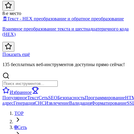
8-е место
🧾
Текст - HEX преобразование и обратное преобразование
Взаимное преобразование текста и шестнадцатеричного кода
(HEX)
Показать ещё
135 бесплатных веб-инструментов доступны прямо сейчас!
Избранное
Популярное
Текст
Сеть
SEO
Безопасность
Программирование
HT
адрес
Генерация
СНС
Извлечение
Валидация
Форматирование
SS
TOP
🌐
Сеть