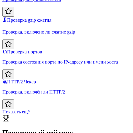
🗜️
Проверка gzip сжатия
Проверка, включено ли сжатие gzip
🔌
Проверка портов
Проверка состояния порта по IP-адресу или имени хоста
🚀
HTTP/2 Чекер
Проверка, включён ли HTTP/2
Показать ещё
Популярный рейтинг