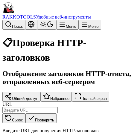
RAKKOTOOLS
Удобные веб-инструменты
Поиск
Меню
Меню
📋
Проверка HTTP-
заголовков
Отображение заголовков HTTP-ответа,
отправленных веб-сервером
Общий доступ
Избранное
Полный экран
URL
Сброс
Проверить
Введите URL для получения HTTP-заголовков