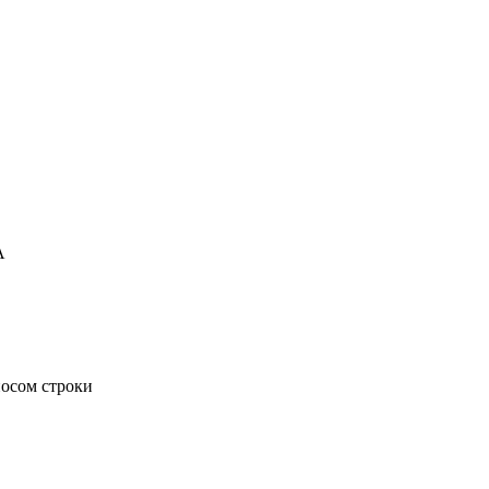
A
носом строки