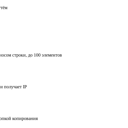
утём
носом строки, до 100 элементов
и получает IP
нопкой копирования