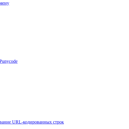
омену
 Punycode
ование URL-кодированных строк