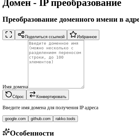
Домен - IP преобразование
Преобразование доменного имени в адре
Поделиться ссылкой
Избранное
Имя домена
Сброс
Конвертировать
Введите имя домена для получения IP адреса
google.com
github.com
rakko.tools
Особенности