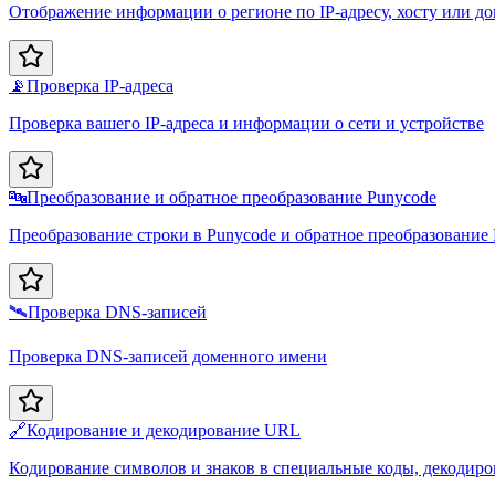
Отображение информации о регионе по IP-адресу, хосту или д
📡
Проверка IP-адреса
Проверка вашего IP-адреса и информации о сети и устройстве
🔤
Преобразование и обратное преобразование Punycode
Преобразование строки в Punycode и обратное преобразование
🛰️
Проверка DNS-записей
Проверка DNS-записей доменного имени
🔗
Кодирование и декодирование URL
Кодирование символов и знаков в специальные коды, декодир