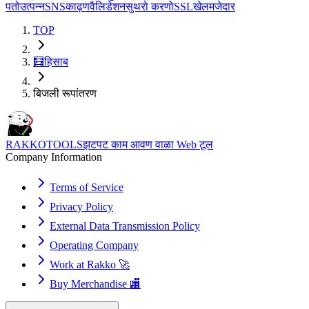
पतो
उत्पन्न
SNS
काढ़ण
वैलिडेशन
सुथरो करणो
SSL
खेल
मजेदार
TOP
🧮
हिसाब
बिजली रूपांतरण
RAKKOTOOLS
झटपट काम आवण वाळा Web टूल
Company Information
Terms of Service
Privacy Policy
External Data Transmission Policy
Operating Company
Work at Rakko 🚀
Buy Merchandise 🏬