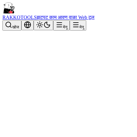
RAKKOTOOLS
झटपट काम आवण वाळा Web टूल
खोज
मेनू
मेनू