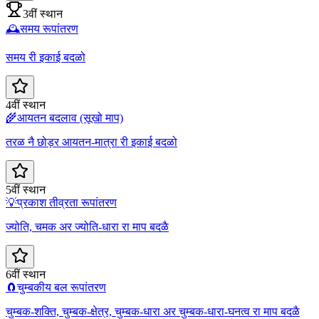
3वीं स्थान
🕰️
समय रूपांतरण
समय री इकाई बदळो
4वीं स्थान
🌾
आयतन बदलाव (सूखो माप)
तरळ नै छोड़र आयतन-मात्रा री इकाई बदळो
5वीं स्थान
💡
प्रकाश तीव्रता रूपांतरण
ज्योति, चमक अर ज्योति-धारा रा माप बदळै
6वीं स्थान
🧲
चुम्बकीय बल रूपांतरण
चुम्बक-शक्ति, चुम्बक-क्षेत्र, चुम्बक-धारा अर चुम्बक-धारा-घनत्व रा माप बदळै