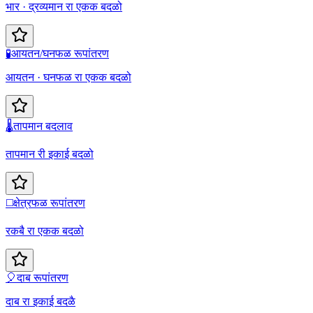
भार · द्रव्यमान रा एकक बदळो
🧪
आयतन/घनफळ रूपांतरण
आयतन · घनफळ रा एकक बदळो
🌡️
तापमान बदलाव
तापमान री इकाई बदळो
◻️
क्षेत्रफळ रूपांतरण
रकबै रा एकक बदळो
🎈
दाब रूपांतरण
दाब रा इकाई बदळै