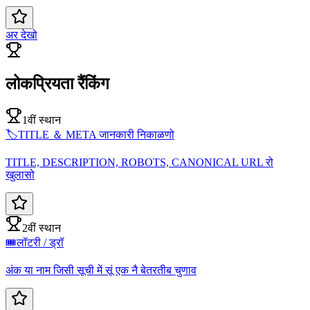
अर देखो
लोकप्रियता रैंकिंग
1वीं स्थान
🏷️
TITLE ＆ META जानकारी निकाळणो
TITLE, DESCRIPTION, ROBOTS, CANONICAL URL रो
खुलासो
2वीं स्थान
🎟️
लॉटरी / ड्रॉ
अंक या नाम जिसी सूची में सूं एक नै बेतरतीब चुणाव