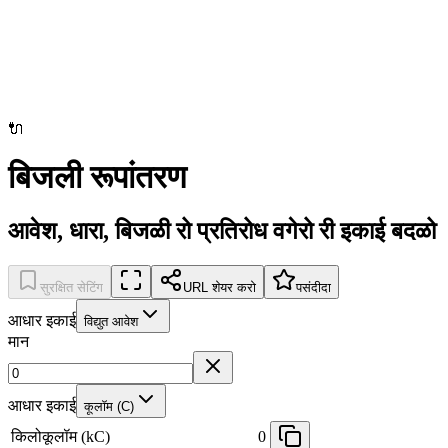
🔌
बिजली रूपांतरण
आवेश, धारा, बिजळी रो प्रतिरोध वगेरो री इकाई बदळो
सुरक्षित सेटिंग
URL शेयर करो
पसंदीदा
आधार इकाई
विद्युत आवेश
मान
आधार इकाई
कूलॉम (C)
किलोकूलॉम (kC)
0