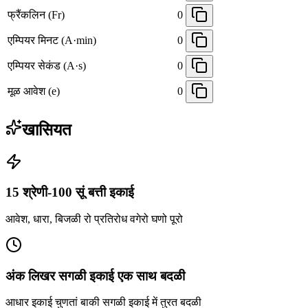
फ्रैंकलिन (Fr)
0
एम्पियर मिनट (A·min)
0
एम्पियर सेकंड (A·s)
0
मूळ आवेश (e)
0
खासियत
15 श्रेणी-100 सूं बत्ती इकाई
आवेश, धारा, बिजळी रो प्रतिरोध वगेरो घणो पूरो
अंक लिखर सगळी इकाई एक साथ बदळी
आधार इकाई चुणतां बाकी सगळी इकाई में तुरत बदळी