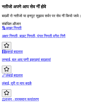
नतीजो अपणे आप सेव नीं होवे
बदळी रो नतीजो या इनपुट सुझाव सर्वर पर सेव नीं कियो जावे।
संबंधित औजार
🔢
अखर गिनती
अक्षर गिणती, बाइट गिणती, पंगत गिणती वगैरा गिणै
🧮
इकाई बदलाव
लम्बाई, बल आद घणी इकाइयां बदळावां
📏
लंबाई बदलाव
लंबाई, दूरी रा माप बदळै
⚖️
वजन · द्रव्यमान रूपांतरण