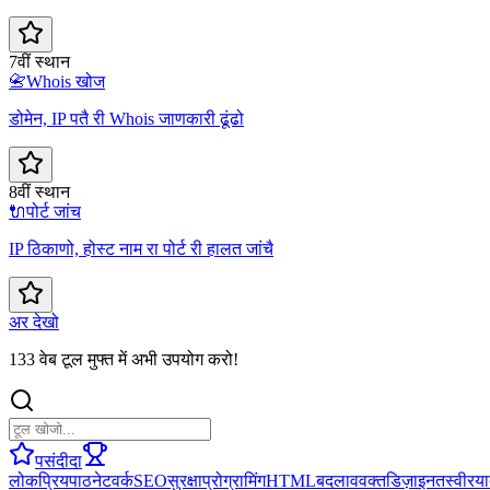
7वीं स्थान
📇
Whois खोज
डोमेन, IP पतै री Whois जाणकारी ढूंढो
8वीं स्थान
🔌
पोर्ट जांच
IP ठिकाणो, होस्ट नाम रा पोर्ट री हालत जांचै
अर देखो
133 वेब टूल मुफ्त में अभी उपयोग करो!
पसंदीदा
लोकप्रिय
पाठ
नेटवर्क
SEO
सुरक्षा
प्रोग्रामिंग
HTML
बदलाव
वक्त
डिज़ाइन
तस्वीर
या