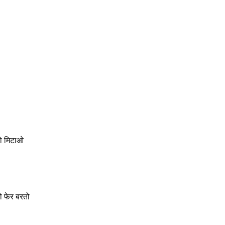
ळो मिटाओ
ो फेर बरतो