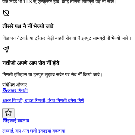
पेज लोड भी TLS सूं एन्क्रिप्ट होवे, कोई तीसरो सामग्री पढ़ नीं सके।
तीसरे पक्ष नै नीं भेज्यो जावे
विज्ञापन नेटवर्क या ट्रैकर जेड़ी बाहरी सेवावां नै इनपुट सामग्री नीं भेज्यो जावे।
नतीजो अपणे आप सेव नीं होवे
गिणती इतिहास या इनपुट सुझाव सर्वर पर सेव नीं कियो जावे।
संबंधित औजार
🔢
अखर गिनती
अक्षर गिणती, बाइट गिणती, पंगत गिणती वगैरा गिणै
🧮
इकाई बदलाव
लम्बाई, बल आद घणी इकाइयां बदळावां