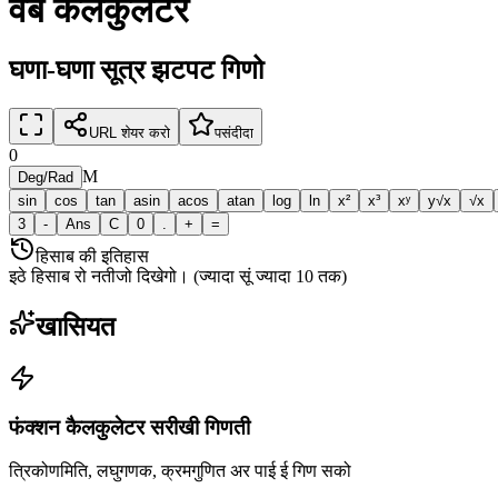
वेब कैलकुलेटर
घणा-घणा सूत्र झटपट गिणो
URL शेयर करो
पसंदीदा
0
M
Deg
/
Rad
sin
cos
tan
asin
acos
atan
log
ln
x²
x³
xʸ
y√x
√x
3
-
Ans
C
0
.
+
=
हिसाब की इतिहास
इठे हिसाब रो नतीजो दिखेगो। (ज्यादा सूं ज्यादा 10 तक)
खासियत
फंक्शन कैलकुलेटर सरीखी गिणती
त्रिकोणमिति, लघुगणक, क्रमगुणित अर पाई ई गिण सको