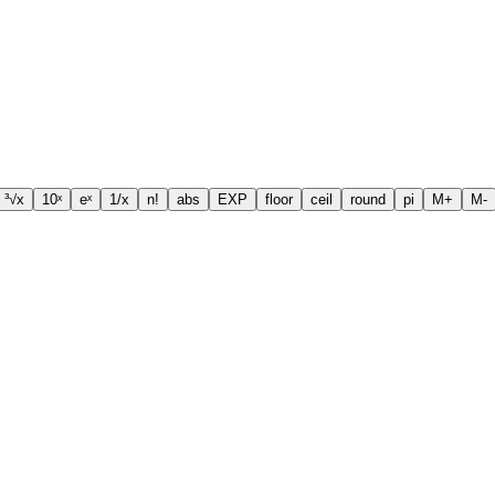
³√x
10ˣ
eˣ
1/x
n!
abs
EXP
floor
ceil
round
pi
M+
M-