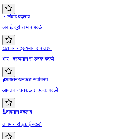
📏
लंबाई बदलाव
लंबाई, दूरी रा माप बदळै
⚖️
वजन · द्रव्यमान रूपांतरण
भार · द्रव्यमान रा एकक बदळो
🧪
आयतन/घनफळ रूपांतरण
आयतन · घनफळ रा एकक बदळो
🌡️
तापमान बदलाव
तापमान री इकाई बदळो