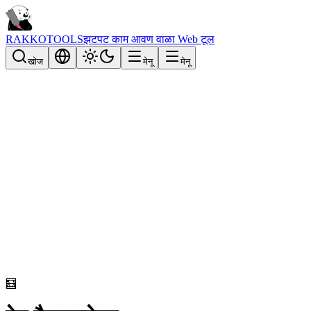
RAKKOTOOLS
झटपट काम आवण वाळा Web टूल
खोज
मेनू
मेनू
🧮