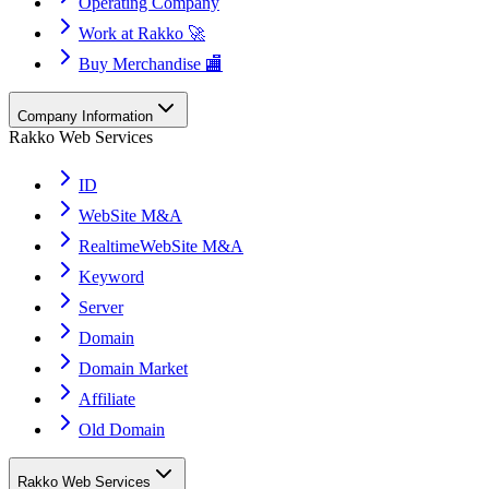
Operating Company
Work at Rakko 🚀
Buy Merchandise 🏬
Company Information
Rakko Web Services
ID
WebSite M&A
RealtimeWebSite M&A
Keyword
Server
Domain
Domain Market
Affiliate
Old Domain
Rakko Web Services