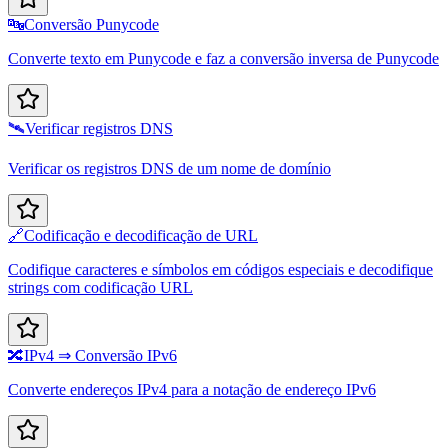
🔤
Conversão Punycode
Converte texto em Punycode e faz a conversão inversa de Punycode
🛰️
Verificar registros DNS
Verificar os registros DNS de um nome de domínio
🔗
Codificação e decodificação de URL
Codifique caracteres e símbolos em códigos especiais e decodifique
strings com codificação URL
🔀
IPv4 ⇒ Conversão IPv6
Converte endereços IPv4 para a notação de endereço IPv6