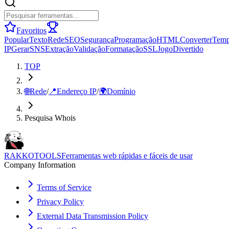
Favoritos
Popular
Texto
Rede
SEO
Segurança
Programação
HTML
Converter
Tem
IP
Gerar
SNS
Extração
Validação
Formatação
SSL
Jogo
Divertido
TOP
🌐
Rede
/
📍
Endereço IP
/
🌍
Domínio
Pesquisa Whois
RAKKOTOOLS
Ferramentas web rápidas e fáceis de usar
Company Information
Terms of Service
Privacy Policy
External Data Transmission Policy